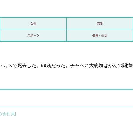
女性
恋愛
政治
スポーツ
健康・生活
海外
スポーツ
ラカスで死去した。58歳だった。チャベス大統領はがんの闘病
ビックリ
アリ／ナシ
ショップ
登録・ログイン/マイルーム