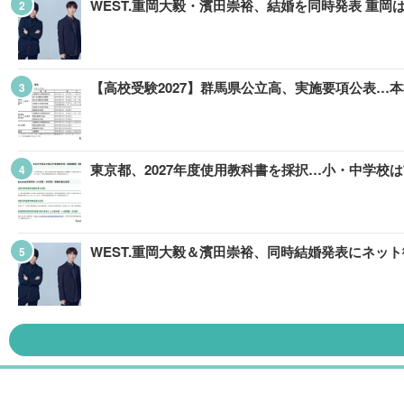
WEST.重岡大毅・濱田崇裕、結婚を同時発表 重
【高校受験2027】群馬県公立高、実施要項公表…本検査
東京都、2027年度使用教科書を採択…小・中学校
WEST.重岡大毅＆濱田崇裕、同時結婚発表にネッ