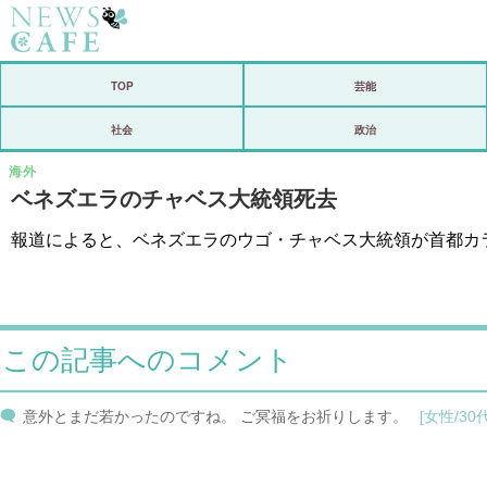
ホーム
TOP
芸能
社会
社会
政治
経済
海外
ベネズエラのチャベス大統領死去
芸能
報道によると、ベネズエラのウゴ・チャベス大統領が首都カ
恋愛
コメントポスト
リリース