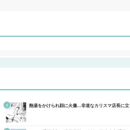
熱湯をかけられ顔に火傷…非道なカリスマ店長に立ち