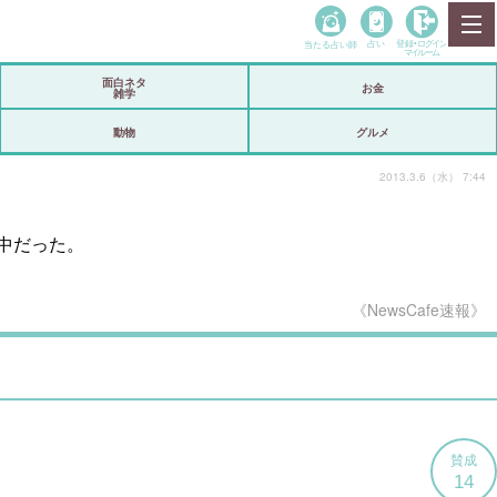
当たる占い師
占い
登録•
ログイン
マイルーム
面白ネタ
お金
雑学
動物
グルメ
2013.3.6（水） 7:44
中だった。
《NewsCafe速報》