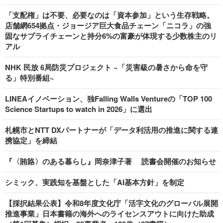
「支配権」は不要、必要なのは「資本参加」という生存戦略。
店舗網654拠点・ジョージア巨大食品チェーン「ニコラ」の強
固なサプライチェーンと持分6%の富豪が体現する少数株主のリ
アル
NHK 民放 6局防災プロジェクト ~「災害級の暑さから命を守
る」特別番組~
LINEAイノベーション、独Falling Walls Ventureの「TOP 100
Science Startups to watch in 2026」に選出
札幌市とNTT DXパートナーが「データ利活用の推進に関する連
携協定」を締結
『〈賄賂〉のある暮らし』岡奈津子著 読書会開催のお知らせ
シミック、実践知を基盤とした「AI基本方針」を制定
【採択結果公表】令和8年度文化庁「活字文化のグローバル展開
推進事業」日本書籍の海外へのライセンスアウトに向けた助成