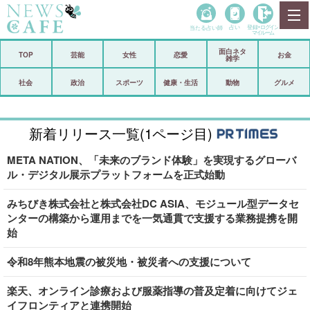
当たる占い師
占い
登録•
ログイン
マイルーム
面白ネタ
ホーム
TOP
芸能
女性
恋愛
お金
雑学
社会
政治
社会
政治
スポーツ
健康・生活
動物
グルメ
経済
海外
新着リリース一覧(1ページ目)
芸能
スポーツ
META NATION、「未来のブランド体験」を実現するグローバ
恋愛
ビックリ
ル・デジタル展示プラットフォームを正式始動
コメントポスト
アリ／ナシ
みちびき株式会社と株式会社DC ASIA、モジュール型データセ
ンターの構築から運用までを一気通貫で支援する業務提携を開
リリース
ショップ
始
登録・ログイン/マイルーム
令和8年熊本地震の被災地・被災者への支援について
楽天、オンライン診療および服薬指導の普及定着に向けてジェ
イフロンティアと連携開始