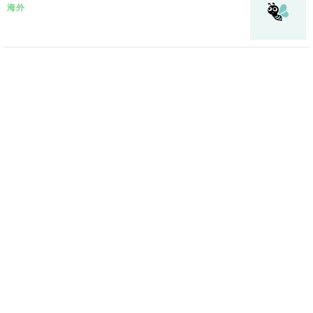
海外
日中間の争いは激化…関係回復は可能?
海外
クリントン元大統領へ復讐? モニカ・ルインスキ
ーさん、暴露本執筆でおよそ9億円をゲットか。
海外
ゴミのスープがやってくる
海外
いつまでアメリカの言いなり? オスプレイ問題か
ら見える日本の外交
海外