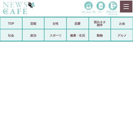
当たる占い師
占い
登録•
ログイン
マイルーム
面白ネタ
ホーム
TOP
芸能
女性
恋愛
お金
雑学
社会
政治
社会
政治
スポーツ
健康・生活
動物
グルメ
経済
海外
芸能
スポーツ
恋愛
ビックリ
コメントポスト
アリ／ナシ
リリース
ショップ
登録・ログイン/マイルーム