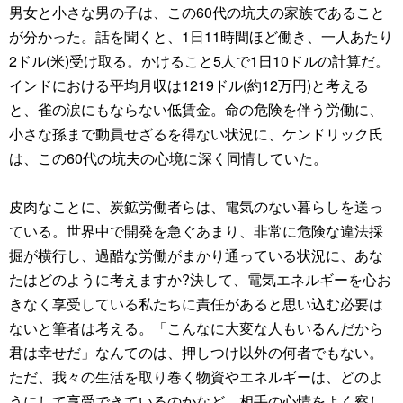
男女と小さな男の子は、この60代の坑夫の家族であること
が分かった。話を聞くと、1日11時間ほど働き、一人あたり
2ドル(米)受け取る。かけること5人で1日10ドルの計算だ。
インドにおける平均月収は1219ドル(約12万円)と考える
と、雀の涙にもならない低賃金。命の危険を伴う労働に、
小さな孫まで動員せざるを得ない状況に、ケンドリック氏
は、この60代の坑夫の心境に深く同情していた。
皮肉なことに、炭鉱労働者らは、電気のない暮らしを送っ
ている。世界中で開発を急ぐあまり、非常に危険な違法採
掘が横行し、過酷な労働がまかり通っている状況に、あな
たはどのように考えますか?決して、電気エネルギーを心お
きなく享受している私たちに責任があると思い込む必要は
ないと筆者は考える。「こんなに大変な人もいるんだから
君は幸せだ」なんてのは、押しつけ以外の何者でもない。
ただ、我々の生活を取り巻く物資やエネルギーは、どのよ
うにして享受できているのかなど、相手の心情をよく察し