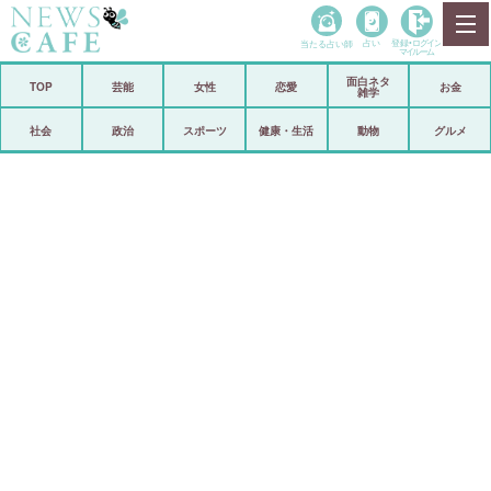
当たる占い師
占い
登録•
ログイン
マイルーム
面白ネタ
ホーム
TOP
芸能
女性
恋愛
お金
雑学
社会
政治
社会
政治
スポーツ
健康・生活
動物
グルメ
経済
海外
芸能
スポーツ
恋愛
ビックリ
コメントポスト
アリ／ナシ
リリース
ショップ
登録・ログイン/マイルーム