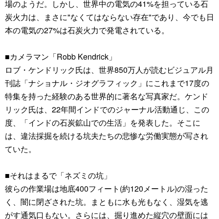
場のようだ。しかし、世界中の電気の41%を担っている石
炭火力は、まさに"なくてはならない存在"であり、今でも日
本の電気の27%は石炭火力で発電されている。
■カメラマン「Robb Kendrick」
ロブ・ケンドリック氏は、世界850万人が読むビジュアル月
刊誌「ナショナル・ジオグラフィック」にこれまで17度の
特集を持った経験のある世界的に著名な写真家だ。ケンド
リック氏は、22年間インドでのジャーナル活動通じ、この
度、「インドの石炭鉱山での生活」を発表した。そこに
は、違法採掘を続ける坑夫たちの悲惨な労働実態が写され
ていた。
■それはまるで「ネズミの坑」
彼らの作業場は地底400フィート(約120メートル)の湿った
く、闇に閉ざされた坑。まともに水も光もなく、湿気を逃
がす通気口もない。さらには、掘り進めた縦穴の壁面には