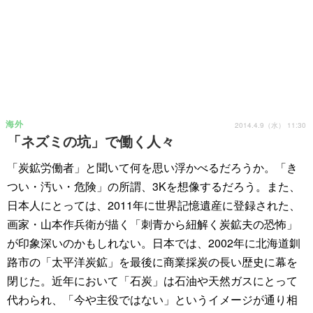
海外
2014.4.9（水） 11:30
「ネズミの坑」で働く人々
「炭鉱労働者」と聞いて何を思い浮かべるだろうか。「き
つい・汚い・危険」の所謂、3Kを想像するだろう。また、
日本人にとっては、2011年に世界記憶遺産に登録された、
画家・山本作兵衛が描く「刺青から紐解く炭鉱夫の恐怖」
が印象深いのかもしれない。日本では、2002年に北海道釧
路市の「太平洋炭鉱」を最後に商業採炭の長い歴史に幕を
閉じた。近年において「石炭」は石油や天然ガスにとって
代わられ、「今や主役ではない」というイメージが通り相