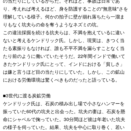
の当たりにしているからだ。それほど、事故は日常であ
り、考えれば考えるほど、身を防護することの"無意味"さを
理解している様子。何かの拍子に壁が崩れ落ちたら一溜ま
りもなく坑夫らの命を奪うようなネズミの坑。
この違法採掘を続ける抗夫らは、不満を抱えているに違い
ないと考えるケンドリック氏。しかし、現実は、きつく当
たる素振りもなければ、誰も不平不満を漏らすことなく当
たり前のように働いていたそうだ。22年間インドで働いて
きたケンドリック氏にとって、インドにおける「貧しさ」
は嫌と言うほど目の当たりにしていた。しかし、この鉱山
における労働環境は驚くべきものだったと語っている。
■3世代に渡る炭鉱労働
ケンドリック氏は、石炭の積み出し場で小さなハンマーを
振っていた60代の坑夫と出会った。坑夫の妻は、石炭を懸
命にシャベルで掬っていた。30分間ほど彼は年老いた坑夫
の様子を伺っていた。結果、坑夫を中心に取り巻く、若い