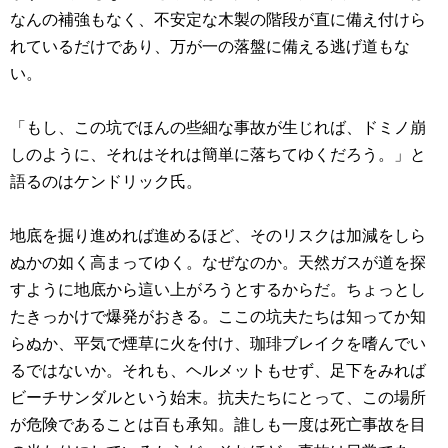
なんの補強もなく、不安定な木製の階段が直に備え付けら
れているだけであり、万が一の落盤に備える逃げ道もな
い。
「もし、この坑でほんの些細な事故が生じれば、ドミノ崩
しのように、それはそれは簡単に落ちてゆくだろう。」と
語るのはケンドリック氏。
地底を掘り進めれば進めるほど、そのリスクは加減をしら
ぬかの如く高まってゆく。なぜなのか。天然ガスが道を探
すように地底から這い上がろうとするからだ。ちょっとし
たきっかけで爆発がおきる。ここの坑夫たちは知ってか知
らぬか、平気で煙草に火を付け、珈琲ブレイクを嗜んでい
るではないか。それも、ヘルメットもせず、足下をみれば
ビーチサンダルという始末。抗夫たちにとって、この場所
が危険であることは百も承知。誰しも一度は死亡事故を目