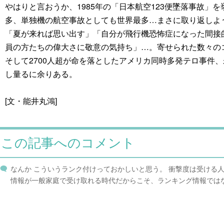
やはりと言おうか、1985年の「日本航空123便墜落事故」
多、単独機の航空事故としても世界最多…まさに取り返しよ
「夏が来れば思い出す」「自分が飛行機恐怖症になった間接
員の方たちの偉大さに敬意の気持ち」…。寄せられた数々の
そして2700人超が命を落としたアメリカ同時多発テロ事件
し量るに余りある。
[文・能井丸鴻]