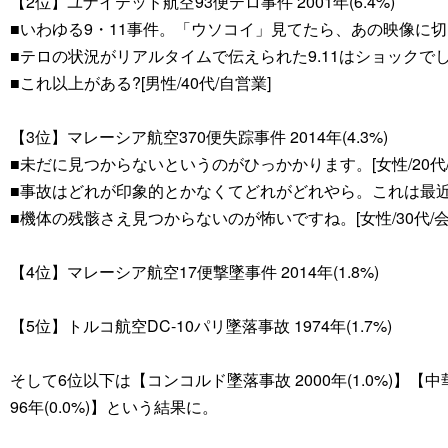
【2位】ユナイテッド航空93便テロ事件 2001年(6.4%)
■いわゆる9・11事件。「ウソコイ」見てたら、あの映像に切り替
■テロの状況がリアルタイムで伝えられた9.11はショックでした
■これ以上がある?[男性/40代/自営業]
【3位】マレーシア航空370便失踪事件 2014年(4.3%)
■未だに見つからないというのがひっかかります。[女性/20代/
■事故はどれが印象的とかなくてどれがどれやら。これは最近だ
■機体の残骸さえ見つからないのが怖いですね。[女性/30代/会
【4位】マレーシア航空17便撃墜事件 2014年(1.8%)
【5位】トルコ航空DC-10パリ墜落事故 1974年(1.7%)
そして6位以下は【コンコルド墜落事故 2000年(1.0%)】【中華
96年(0.0%)】という結果に。