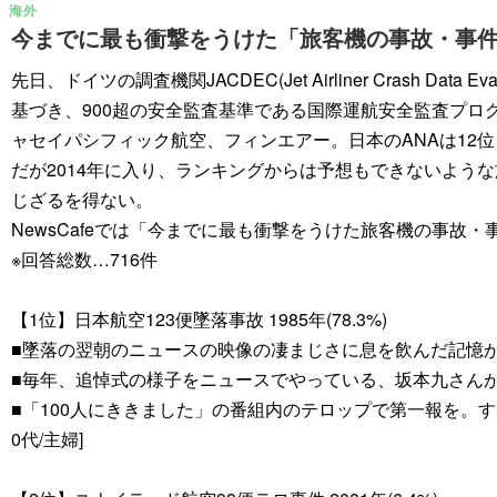
海外
今までに最も衝撃をうけた「旅客機の事故・事
先日、ドイツの調査機関JACDEC(Jet Airliner Crash D
基づき、900超の安全監査基準である国際運航安全監査プログ
ャセイパシフィック航空、フィンエアー。日本のANAは12位、
だが2014年に入り、ランキングからは予想もできないよう
じざるを得ない。
NewsCafeでは「今までに最も衝撃をうけた旅客機の事
※回答総数…716件
【1位】日本航空123便墜落事故 1985年(78.3%)
■墜落の翌朝のニュースの映像の凄まじさに息を飲んだ記憶が今
■毎年、追悼式の様子をニュースでやっている、坂本九さんが
■「100人にききました」の番組内のテロップで第一報を。
0代/主婦]