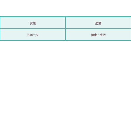
女性
恋愛
政治
スポーツ
健康・生活
海外
スポーツ
ビックリ
アリ／ナシ
ショップ
登録・ログイン/マイルーム