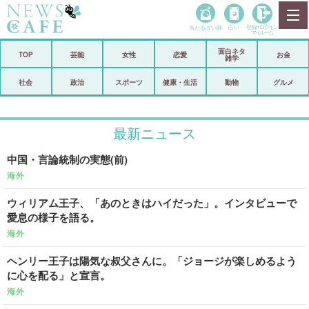
当たる占い師
占い
登録•
ログイン
マイルーム
面白ネタ
ホーム
TOP
芸能
女性
恋愛
お金
雑学
社会
政治
社会
政治
スポーツ
健康・生活
動物
グルメ
経済
海外
最新ニュース
芸能
スポーツ
中国・言論統制の実態(前)
恋愛
ビックリ
海外
コメントポスト
アリ／ナシ
ウィリアム王子、「あのときはハイだった」。インタビューで
愛息の様子を語る。
リリース
ショップ
海外
登録・ログイン/マイルーム
ヘンリー王子は陽気な叔父さんに。「ジョージが楽しめるよう
に心を配る」と宣言。
海外