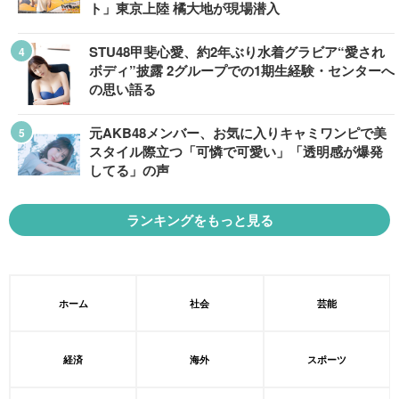
ト」東京上陸 橘大地が現場潜入
STU48甲斐心愛、約2年ぶり水着グラビア“愛され
ボディ”披露 2グループでの1期生経験・センターへ
の思い語る
元AKB48メンバー、お気に入りキャミワンピで美
スタイル際立つ「可憐で可愛い」「透明感が爆発
してる」の声
ランキングをもっと見る
ホーム
社会
芸能
経済
海外
スポーツ