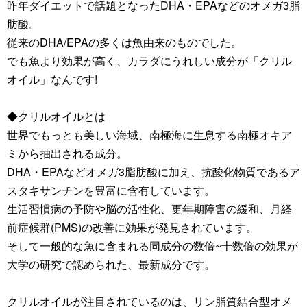
昨年ダイエットで話題となったDHA・EPAなどのオメガ3脂
肪酸。
従来のDHA/EPAの多くは魚由来のものでした。
でも魚より効果が高く、カラダにうれしい成分が「クリル
オイル」なんです!
◆クリルオイルとは
世界でもっとも美しい海域、南極海に生息する南極オキア
ミから抽出される成分。
DHA・EPAなどオメガ3脂肪酸に加え、抗酸化物質であるア
スタキサンチンを豊富に含有しています。
生活習慣病の予防や脳の活性化、更年期障害の緩和、月経
前症候群(PMS)の改善に効果が発見されています。
そして一般的な魚に含まれる同成分の数倍~十数倍の効果が
大学の研究で認められた、最新成分です。
クリルオイルが注目されているのは、リン脂質結合型オメ