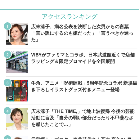
アクセスランキング
広末涼子、病名公表を決断した次男からの言葉
「言い訳にするのも嫌だった」「言うべきか迷っ
た」
VIBYがファミマとコラボ、日本武道館近くで店舗
ラッピング＆限定ブロマイドを全国展開
牛角、アニメ「呪術廻戦」5周年記念コラボ 新規描
き下ろしイラストグッズ付きメニュー登場
広末涼子「THE TIME,」で地上波復帰 今後の芸能
活動に言及「自分の弱い部分だったり不甲斐なさ
を感じたことで…」