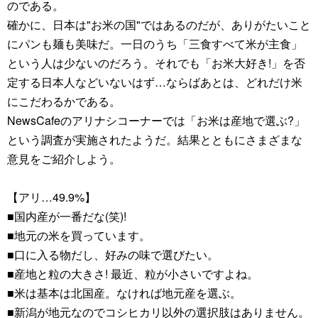
のである。
確かに、日本は"お米の国"ではあるのだが、ありがたいこと
にパンも麺も美味だ。一日のうち「三食すべて米が主食」
という人は少ないのだろう。それでも「お米大好き!」を否
定する日本人などいないはず…ならばあとは、どれだけ米
にこだわるかである。
NewsCafeのアリナシコーナーでは「お米は産地で選ぶ?」
という調査が実施されたようだ。結果とともにさまざまな
意見をご紹介しよう。
【アリ…49.9%】
■国内産が一番だな(笑)!
■地元の米を買っています。
■口に入る物だし、好みの味で選びたい。
■産地と粒の大きさ! 最近、粒が小さいですよね。
■米は基本は北国産。なければ地元産を選ぶ。
■新潟が地元なのでコシヒカリ以外の選択肢はありません。