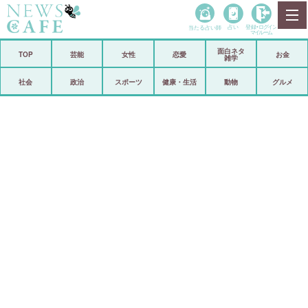
当たる占い師
占い
登録•
ログイン
マイルーム
面白ネタ
ホーム
TOP
芸能
女性
恋愛
お金
雑学
社会
政治
社会
政治
スポーツ
健康・生活
動物
グルメ
経済
海外
芸能
スポーツ
恋愛
ビックリ
コメントポスト
アリ／ナシ
リリース
ショップ
登録・ログイン/マイルーム