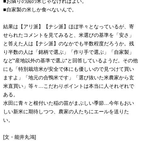
■お隣りの国の米じゃなければよい。
■自家製の米しか食べないんで。
結果は【アリ派】【ナシ派】ほぼ半々となっているが、寄
せられたコメントを見てみると、米選びの基準を「安さ」
と答えた人は【ナシ派】のなかでも半数程度だろうか。残
り半数の人は「銘柄で選ぶ」「作り手で選ぶ」「自家製」
など"産地以外の基準で選ぶ"と回答しているようだ。その他
にも「特別栽培米が安全で体にも優しいので見つけて買い
ますよ」「地元の合鴨米です」「選び抜いた米農家から玄
米直買い」等々…こだわりポイントは本当に人それぞれで
ある。
水田に青々と根付いた稲の苗がまぶしい季節…今年もおい
しい新米に期待しつつ、農家の人たちにエールを送りた
い。
[文・能井丸鴻]