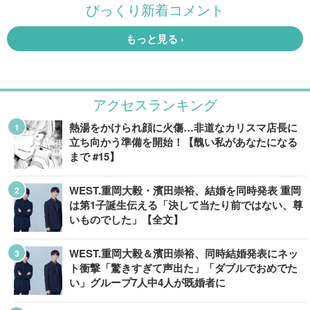
アクセスランキング
熱湯をかけられ顔に火傷…非道なカリスマ店長に
立ち向かう準備を開始！【醜い私があなたになる
まで #15】
WEST.重岡大毅・濱田崇裕、結婚を同時発表 重岡
は第1子誕生伝える「決して当たり前ではない、尊
いものでした」【全文】
WEST.重岡大毅＆濱田崇裕、同時結婚発表にネッ
ト衝撃「驚きすぎて声出た」「ダブルでおめでた
い」グループ7人中4人が既婚者に