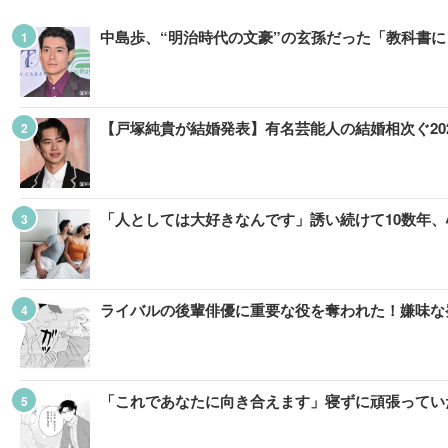
中島歩、“明治時代の文豪”の玄孫だった「教科書
【戸塚純貴が結婚発表】有名芸能人の結婚相次ぐ20
「人としては大好きなんです」誘い続けて10数年
ライバルの後輩俳優に重要な役を奪われた！嫌味な
「これであなたに向き合えます」寝ずに頑張っていた