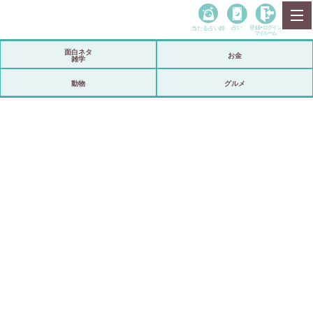
当たる占い師
占い
登録•
ログイン
マイルーム
面白ネタ
お金
雑学
動物
グルメ