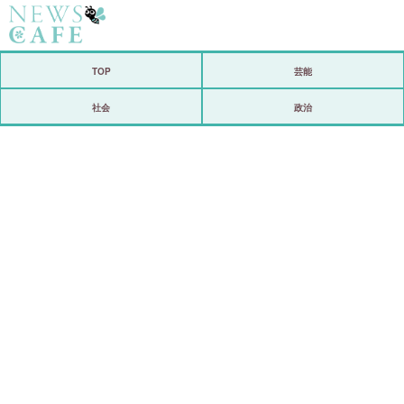
ホーム
TOP
芸能
社会
社会
政治
経済
芸能
恋愛
コメントポスト
リリース