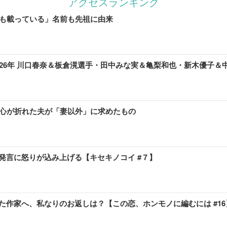
アクセスランキング
にも載っている」名前も先祖に由来
26年 川口春奈＆板倉滉選手・田中みな実＆亀梨和也・新木優子＆
、心が折れた夫が「妻以外」に求めたもの
発言に怒りが込み上げる【キセキノコイ #７】
作家へ、私なりのお返しは？【この恋、ホンモノに編むには #16