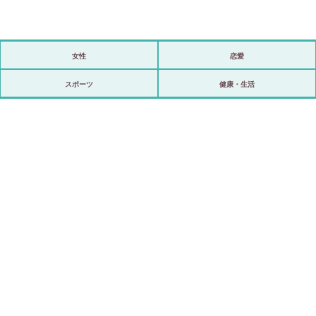
女性
恋愛
政治
スポーツ
健康・生活
海外
スポーツ
ビックリ
アリ／ナシ
ショップ
登録・ログイン/マイルーム