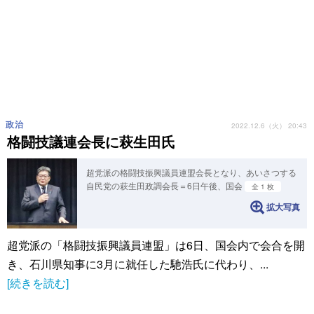
政治
2022.12.6（火） 20:43
格闘技議連会長に萩生田氏
超党派の格闘技振興議員連盟会長となり、あいさつする
自民党の萩生田政調会長＝6日午後、国会
全 1 枚
拡大写真
超党派の「格闘技振興議員連盟」は6日、国会内で会合を開
き、石川県知事に3月に就任した馳浩氏に代わり、...
[続きを読む]