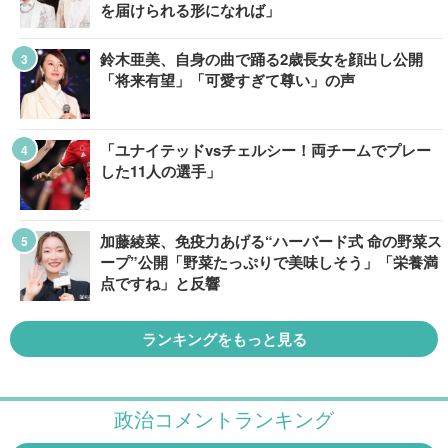
を届けられる形になれば」
鈴木亜美、自身の曲で踊る2歳長女を顔出し公開
「将来有望」「可愛すぎて尊い」の声
「ユナイテッドvsチェルシー！両チームでプレー
した11人の選手」
加藤綾菜、免疫力あげる“ハーバード式 命の野菜ス
ープ”公開「野菜たっぷりで美味しそう」「栄養満
点ですね」と反響
ランキングをもっと見る