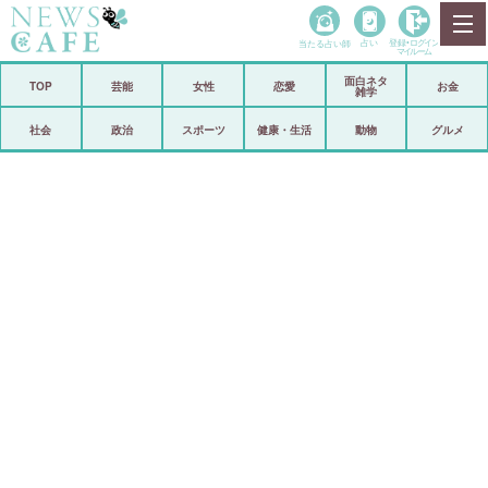
当たる占い師
占い
登録•
ログイン
マイルーム
面白ネタ
ホーム
TOP
芸能
女性
恋愛
お金
雑学
社会
政治
社会
政治
スポーツ
健康・生活
動物
グルメ
経済
海外
芸能
スポーツ
恋愛
ビックリ
コメントポスト
アリ／ナシ
リリース
ショップ
登録・ログイン/マイルーム