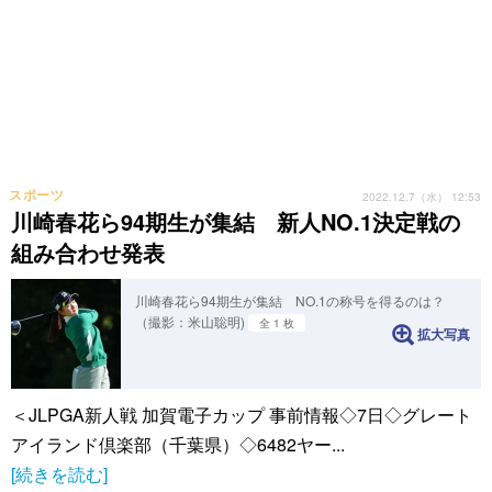
スポーツ
2022.12.7（水） 12:53
川崎春花ら94期生が集結 新人NO.1決定戦の
組み合わせ発表
川崎春花ら94期生が集結 NO.1の称号を得るのは？
（撮影：米山聡明)
全 1 枚
拡大写真
＜JLPGA新人戦 加賀電子カップ 事前情報◇7日◇グレート
アイランド倶楽部（千葉県）◇6482ヤー...
[続きを読む]