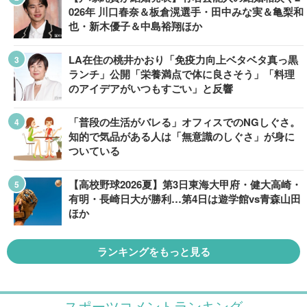
026年 川口春奈＆板倉滉選手・田中みな実＆亀梨和
也・新木優子＆中島裕翔ほか
LA在住の桃井かおり「免疫力向上ベタベタ真っ黒
ランチ」公開「栄養満点で体に良さそう」「料理
のアイデアがいつもすごい」と反響
「普段の生活がバレる」オフィスでのNGしぐさ。
知的で気品がある人は「無意識のしぐさ」が身に
ついている
【高校野球2026夏】第3日東海大甲府・健大高崎・
有明・長崎日大が勝利…第4日は遊学館vs青森山田
ほか
ランキングをもっと見る