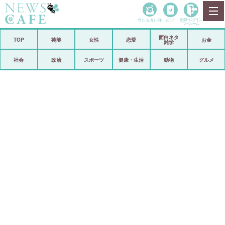
当たる占い師
占い
登録•
ログイン
マイルーム
面白ネタ
ホーム
TOP
芸能
女性
恋愛
お金
雑学
社会
政治
社会
政治
スポーツ
健康・生活
動物
グルメ
経済
海外
芸能
スポーツ
恋愛
ビックリ
コメントポスト
アリ／ナシ
リリース
ショップ
登録・ログイン/マイルーム