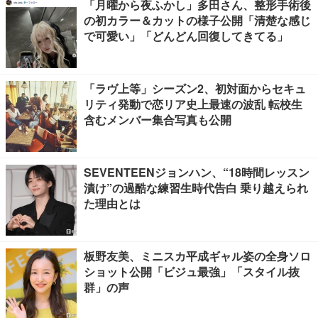
「月曜から夜ふかし」多田さん、整形手術後
の初カラー＆カットの様子公開「清楚な感じ
で可愛い」「どんどん回復してきてる」
「ラヴ上等」シーズン2、初対面からセキュ
リティ発動で恋リア史上最速の波乱 転校生
含むメンバー集合写真も公開
SEVENTEENジョンハン、“18時間レッスン
漬け”の過酷な練習生時代告白 乗り越えられ
た理由とは
板野友美、ミニスカ平成ギャル姿の全身ソロ
ショット公開「ビジュ最強」「スタイル抜
群」の声