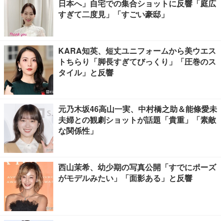
日本へ」自宅での集合ショットに反響「庭広
すぎて二度見」「すごい豪邸」
KARA知英、短丈ユニフォームから美ウエス
トちらり「脚長すぎてびっくり」「圧巻のス
タイル」と反響
元乃木坂46高山一実、中村橋之助＆能條愛未
夫婦との観劇ショットが話題「貴重」「素敵
な関係性」
西山茉希、幼少期の写真公開「すでにポーズ
がモデルみたい」「面影ある」と反響