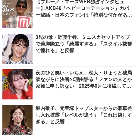
【ブルーノ・マーズWEB独占インタビュ
ー】AKB48「ヘビーローテーション」カバ
ー秘話・日本のファンは「特別な何かがあ
る」…来日公演への期待語る
3児の母・近藤千尋、ミニスカセットアップ
で美脚際立つ「綺麗すぎる」「スタイル抜群
で憧れる」と反響
夜のひと笑い・いちえ、恋人・りょうと破局
涙ながらに決断の理由語る「ファンの人とか
家族に申し訳ない」2025年6月に復縁してい
た
堀内敬子、元宝塚トップスターからの豪華差
し入れ披露「レベルが違う」「これは嬉しす
ぎる」と反響