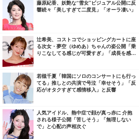
藤原紀香、妖艶な“雪女”ビジュアル公開に反
響続々「美しすぎて二度見」「オーラ凄い」
辻希美、コストコでショッピングカートに座
る次女・夢空（ゆめあ）ちゃんの姿公開「乗
りこなしてる感じが可愛すぎ」「成長を感じ
る」の声
若槻千夏「韓国にソロのコンサートにも行っ
てる」推しとの共演で号泣「幸せそう」「反
応がオタクすぎて感情移入」と反響
人気アイドル、熱中症で顔が真っ赤に 介抱
される様子公開「苦しそう」「無理しない
で」と心配の声相次ぐ