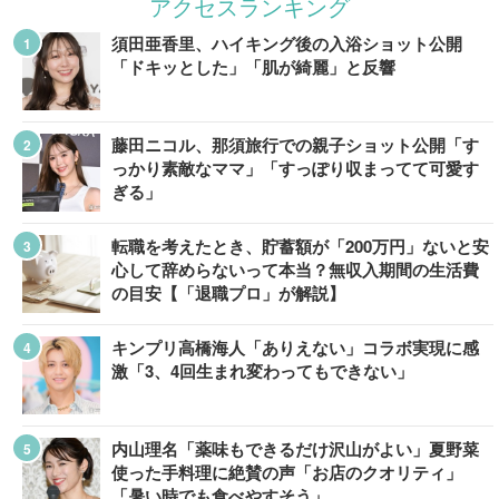
アクセスランキング
須田亜香里、ハイキング後の入浴ショット公開
「ドキッとした」「肌が綺麗」と反響
藤田ニコル、那須旅行での親子ショット公開「す
っかり素敵なママ」「すっぽり収まってて可愛す
ぎる」
転職を考えたとき、貯蓄額が「200万円」ないと安
心して辞めらないって本当？無収入期間の生活費
の目安【「退職プロ」が解説】
キンプリ高橋海人「ありえない」コラボ実現に感
激「3、4回生まれ変わってもできない」
内山理名「薬味もできるだけ沢山がよい」夏野菜
使った手料理に絶賛の声「お店のクオリティ」
「暑い時でも食べやすそう」