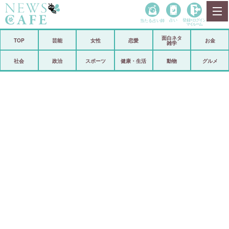
当たる占い師
占い
登録•
ログイン
マイルーム
面白ネタ
ホーム
TOP
芸能
女性
恋愛
お金
雑学
社会
政治
社会
政治
スポーツ
健康・生活
動物
グルメ
経済
海外
芸能
スポーツ
恋愛
ビックリ
コメントポスト
アリ／ナシ
リリース
ショップ
登録・ログイン/マイルーム