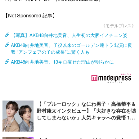
【Not Sponsored 記事】
《モデルプレス》
【写真】AKB48向井地美音、人生初の大胆イメチェン姿
AKB48向井地美音、子役以来のゴールデン連ドラ出演に反
響 “アンフェアの子の成長”に驚く人も
AKB48向井地美音、13キロ痩せた理由が明らかに
【「ブルーロック」なにわ男子・高橋恭平＆
野村康太インタビュー】「大好きな存在を壊
してしまわないか」人気キャラへの覚悟 10
キロ増量の肉体改造秘話