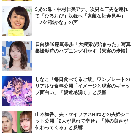
3児の母・中村仁美アナ、次男＆三男を連れ
て「ひるおび」収録へ「素敵な社会見学」
「パパ似かな」の声
日向坂46藤嶌果歩「大捜索が始まった」写真
集撮影時のハプニング明かす【果実の歩幅】
しなこ「毎日食べてるご飯」ワンプレートの
リアルな食事公開「イメージと現実のギャッ
プ面白い」「親近感湧く」と反響
山本舞香、夫・マイファスHiroとの夫婦ショ
ット公開「2人が見れて幸せ」「仲の良さが
伝わってくる」と反響