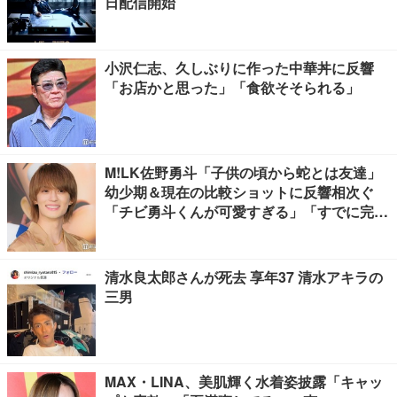
日配信開始
小沢仁志、久しぶりに作った中華丼に反響
「お店かと思った」「食欲そそられる」
M!LK佐野勇斗「子供の頃から蛇とは友達」
幼少期＆現在の比較ショットに反響相次ぐ
「チビ勇斗くんが可愛すぎる」「すでに完成
されてる」
清水良太郎さんが死去 享年37 清水アキラの
三男
MAX・LINA、美肌輝く水着姿披露「キャッ