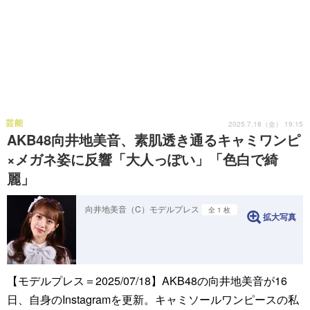
芸能
2025.7.18（金） 19:15
AKB48向井地美音、素肌透き通るキャミワンピ
×メガネ姿に反響「大人っぽい」「色白で綺
麗」
向井地美音（C）モデルプレス
全 1 枚
拡大写真
【モデルプレス＝2025/07/18】AKB48の向井地美音が16
日、自身のInstagramを更新。キャミソールワンピースの私