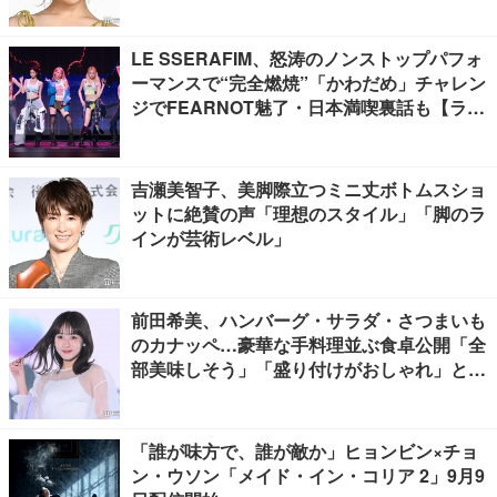
る」の声
LE SSERAFIM、怒涛のノンストップパフォ
ーマンスで“完全燃焼”「かわだめ」チャレン
ジでFEARNOT魅了・日本満喫裏話も【ライ
ブレポート】
吉瀬美智子、美脚際立つミニ丈ボトムスショ
ットに絶賛の声「理想のスタイル」「脚のラ
インが芸術レベル」
前田希美、ハンバーグ・サラダ・さつまいも
のカナッペ…豪華な手料理並ぶ食卓公開「全
部美味しそう」「盛り付けがおしゃれ」と絶
賛の声
「誰が味方で、誰が敵か」ヒョンビン×チョ
ン・ウソン「メイド・イン・コリア 2」9月9