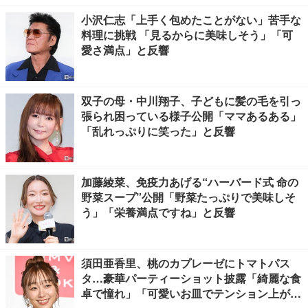
小沢仁志「上手く包めたことがない」苦手な
料理に挑戦 「見るからに美味しそう」「可
愛さ満点」と反響
双子の母・中川翔子、子どもに髪の毛を引っ
張られ困っている様子公開「ママあるある」
「乱れっぷりに笑った」と反響
加藤綾菜、免疫力あげる“ハーバード式 命の
野菜スープ”公開「野菜たっぷりで美味しそ
う」「栄養満点ですね」と反響
須田亜香里、桃のカプレーゼにトマトパス
タ…豪華パーティーショット披露「綺麗な食
卓で憧れ」「可愛いお皿でテンション上が