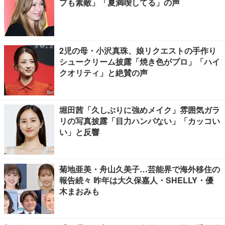
プも素敵」「夏満喫してる」の声
2児の母・小沢真珠、娘リクエストの手作り
シュークリーム披露「焼き色がプロ」「ハイ
クオリティ」と絶賛の声
堀田茜「久しぶりに強めメイク」雰囲気ガラ
リの写真披露「目力ハンパない」「カッコい
い」と反響
菊地亜美・舟山久美子…芸能界で海外移住の
報告続々 昨年は大久保嘉人・SHELLY・優
木まおみも