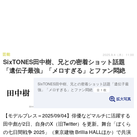
芸能
2025.9.4（木） 11:00
SixTONES田中樹、兄との密着ショット話題
「遺伝子最強」「メロすぎる」とファン悶絶
SixTONES田中樹、兄との密着ショット話題「遺伝子最
強」「メロすぎる」とファン悶絶
全 1 枚
拡大写真
【モデルプレス＝2025/09/04】俳優などマルチに活躍する
田中彪が2日、自身のX（旧Twitter）を更新。舞台「ぼくら
の七日間戦争 2025」（東京建物 Brillia HALLほか）で共演