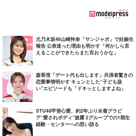
元乃木坂46山崎怜奈「サンジャポ」で妊娠生
報告 公表迷った理由も明かす「何かしら言
えることができたらまた言おうかな」
森香澄「デート代も出します」共演者驚きの
恋愛事情明かす キュンとした“子ども扱
い”エピソードも「ドキッとしますよね」
STU48甲斐心愛、約2年ぶり水着グラビ
ア“愛されボディ”披露 2グループでの1期生
経験・センターへの思い語る