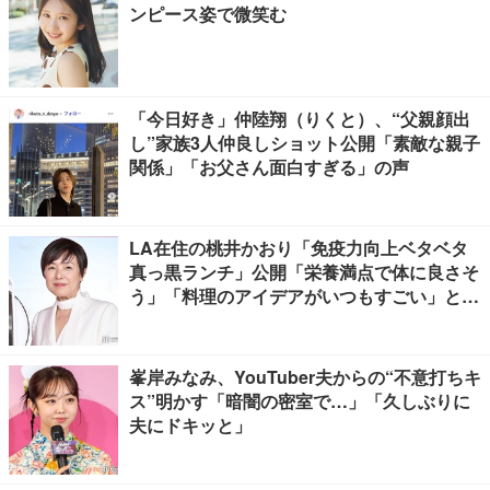
ンピース姿で微笑む
「今日好き」仲陸翔（りくと）、“父親顔出
し”家族3人仲良しショット公開「素敵な親子
関係」「お父さん面白すぎる」の声
LA在住の桃井かおり「免疫力向上ベタベタ
真っ黒ランチ」公開「栄養満点で体に良さそ
う」「料理のアイデアがいつもすごい」と反
響
峯岸みなみ、YouTuber夫からの“不意打ちキ
ス”明かす「暗闇の密室で…」「久しぶりに
夫にドキッと」