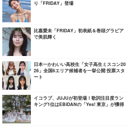
り「FRIDAY」登場
比嘉愛未「FRIDAY」初表紙＆巻頭グラビア
で美肌輝く
日本一かわいい高校生「女子高生ミスコン20
26」全国6エリア候補者を一挙公開 投票スタ
ート
イコラブ、JUJUが初登場！歌詞注目度ラン
キング1位はEBiDANの「Yes! 東京」が獲得