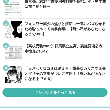
東京都、2027年度使用教科書を採択…小・中学校
は前年度と同一
フォロワー減少の焦りと嫉妬…一気にバズらせる
ため酔っ払って自暴自棄に【醜い私があなたにな
るまで #18】
【高校受験2027】群馬県公立高、実施要項公表…
本検査2/16-17
「目ざわりなゴミは消えろ」横暴なカリスマ店長
とダサ子の立場がついに逆転！【醜い私があなた
になるまで #16】
ランキングをもっと見る