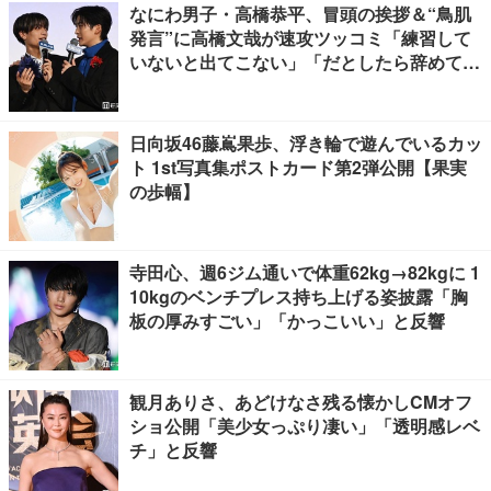
なにわ男子・高橋恭平、冒頭の挨拶＆“鳥肌
発言”に高橋文哉が速攻ツッコミ「練習して
いないと出てこない」「だとしたら辞めてく
ださい」【ブルーロック】
日向坂46藤嶌果歩、浮き輪で遊んでいるカッ
ト 1st写真集ポストカード第2弾公開【果実
の歩幅】
寺田心、週6ジム通いで体重62kg→82kgに 1
10kgのベンチプレス持ち上げる姿披露「胸
板の厚みすごい」「かっこいい」と反響
観月ありさ、あどけなさ残る懐かしCMオフ
ショ公開「美少女っぷり凄い」「透明感レベ
チ」と反響