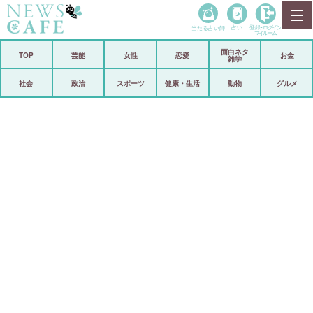
当たる占い師
占い
登録•
ログイン
マイルーム
面白ネタ
ホーム
TOP
芸能
女性
恋愛
お金
雑学
社会
政治
社会
政治
スポーツ
健康・生活
動物
グルメ
経済
海外
芸能
スポーツ
恋愛
ビックリ
コメントポスト
アリ／ナシ
リリース
ショップ
登録・ログイン/マイルーム