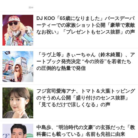
DJ KOO「65歳になりました」バースデーパ
ーティーでの家族ショット公開「豪華で素敵
なお祝い」「プレゼントもセンス抜群」の声
「ラヴ上等」きぃーちゃん（鈴木綺麗）、ア
ートブック発売決定 “今の渋谷”を若者たち
の圧倒的な熱量で発信
フジ宮司愛海アナ、トマト＆大葉トッピング
のそうめん公開「盛り付けのセンス抜群」
「見てるだけで涼しくなる」の声
中島歩、“明治時代の文豪”の玄孫だった「教
科書にも載っている」名前も先祖に由来