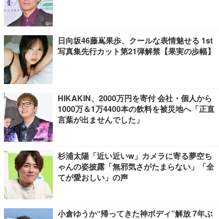
日向坂46藤嶌果歩、クールな表情魅せる 1st
写真集先行カット第21弾解禁【果実の歩幅】
HIKAKIN、2000万円を寄付 会社・個人から
1000万＆1万4400本の飲料を被災地へ「正直
言葉が出ませんでした」
杉浦太陽「近い近いw」カメラに寄る夢空ち
ゃんの姿披露「無邪気さがたまらない」「全
てが愛おしい」の声
小倉ゆうか“帰ってきた神ボディ”解放 7年ぶ