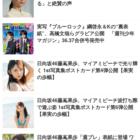
る」と絶賛の声
実写『ブルーロック』綱啓永＆Kの“裏表
紙”、高橋文哉らグラビア公開 「週刊少年
マガジン」36.37合併号発売中
日向坂46藤嶌果歩、マイアミビーチで光り輝
く 1st写真集ポストカード第4弾公開【果実
の歩幅】
日向坂46藤嶌果歩、マイアミビーチ波打ち際
で遊ぶ姿 1st写真集ポストカード第6弾公開
【果実の歩幅】
日向坂46藤嶌果歩「週プレ」表紙に登場 ワ