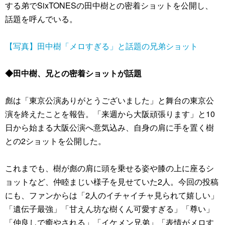
する弟でSixTONESの田中樹との密着ショットを公開し、
話題を呼んでいる。
【写真】田中樹「メロすぎる」と話題の兄弟ショット
◆田中樹、兄との密着ショットが話題
彪は「東京公演ありがとうございました」と舞台の東京公
演を終えたことを報告。「来週から大阪頑張ります」と10
日から始まる大阪公演へ意気込み、自身の肩に手を置く樹
との2ショットを公開した。
これまでも、樹が彪の肩に頭を乗せる姿や膝の上に座るシ
ョットなど、仲睦まじい様子を見せていた2人。今回の投稿
にも、ファンからは「2人のイチャイチャ見られて嬉しい」
「遺伝子最強」「甘えん坊な樹くん可愛すぎる」「尊い」
「仲良しで癒やされる」「イケメン兄弟」「表情がメロす