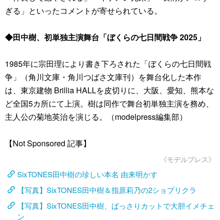
ぎる」といったコメントが寄せられている。
◆田中樹、初単独主演舞台「ぼくらの七日間戦争 2025」
1985年に宗田理により書き下ろされた「ぼくらの七日間戦
争」（角川文庫・角川つばさ文庫刊）を舞台化した本作
は、東京建物 Brillia HALLを皮切りに、大阪、愛知、熊本な
ど全国5カ所にて上演。樹は同作で舞台初単独主演を務め、
主人公の菊地英治を演じる。（modelpress編集部）
【Not Sponsored 記事】
《モデルプレス》
SixTONES田中樹の珍しい本名 由来明かす
【写真】SixTONES田中樹＆指原莉乃の2ショプリクラ
【写真】SixTONES田中樹、ばっさりカットで大胆イメチェ
ン