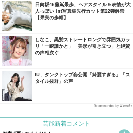
日向坂46藤嶌果歩、ヘアスタイル＆表情が大
人っぽい 1st写真集先行カット第22弾解禁
【果実の歩幅】
しなこ、黒髪ストレートロングで雰囲気ガラ
リ「一瞬誰かと」「美形が引き立つ」と絶賛
の声相次ぐ
IU、タンクトップ姿公開「綺麗すぎる」「ス
タイル抜群」の声
Recommended by