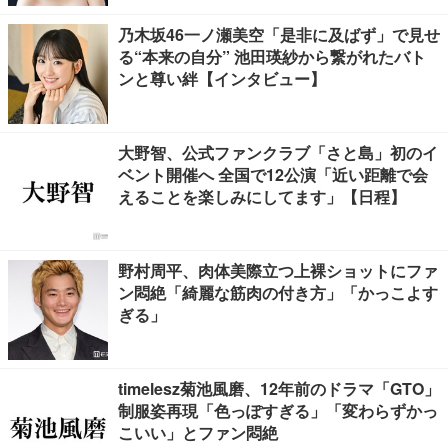
乃木坂46一ノ瀬美空「是非に及ばず」で見せ
る“本来の自分” 池田瑛紗から繋がれたバト
ンと尊い絆【インタビュー】
大野智、公式ファンクラブ「さと島」初のイ
ベント開催へ 全国で12公演「近い距離で会
えることを楽しみにしてます」【日程】
野村周平、肉体美際立つ上裸ショットにファ
ン悶絶「綺麗な筋肉の付き方」「かっこよす
ぎる」
timelesz菊池風磨、12年前のドラマ「GTO」
制服姿再現「色っぽすぎる」「変わらずかっ
こいい」とファン悶絶