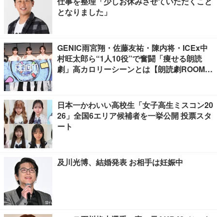
仕事を整理「少しお休みさせていただくこと
となりました」
GENIC雨宮翔・佐藤友祐・陳内将・ICEx中
村旺太郎ら“1人10役”で奮闘「痩せる朗読
劇」高カロリーシーンとは【朗読劇ROOM2
026】
日本一かわいい高校生「女子高生ミスコン20
26」全国6エリア候補者を一挙公開 投票スタ
ート
及川光博、結婚発表 お相手は妊娠中