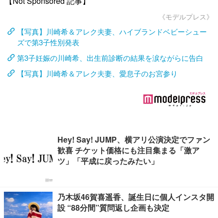
【Not Sponsored 記事】
《モデルプレス》
【写真】川崎希＆アレク夫妻、ハイブランドベビーシュー
ズで第3子性別発表
第3子妊娠の川崎希、出生前診断の結果を涙ながらに告白
【写真】川崎希＆アレク夫妻、愛息子のお宮参り
Hey! Say! JUMP、横アリ公演決定でファン
歓喜 チケット価格にも注目集まる「激ア
ツ」「平成に戻ったみたい」
乃木坂46賀喜遥香、誕生日に個人インスタ開
設 “88分間”質問返し企画も決定