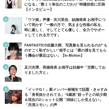
になる」“数ミリ単位のこだわり”特撮技術に圧倒
【インタビュー】
「ウマ娘」声優・衣川里佳、結婚発表 お相手につ
いて明かす「一般の方で、気ままな性格の私を、
時に厳しく、そしてとても優しく、全力でサポー
トしてくれる方です」
FANTASTICS佐藤大樹、写真集を見られるのが“も
のすごく恥ずかしい”相手とは「裸の僕を見てもら
う機会が最近はない」【In Motion】
及川光博、再婚発表 お相手は妊娠中「交際してお
りました方と」
「イッテQ！」新メンバー候補生で話題・きゃすみ
る「身長抜かされてる」“6歳差”姪っ子との幼少期
＆現在の2ショット公開「姉妹にしか見えない」
「共演エモい」の声