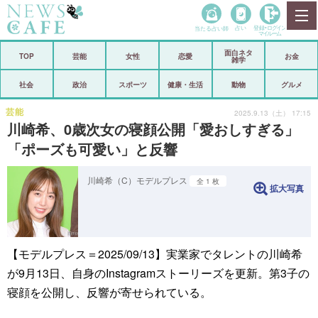
当たる占い師
占い
登録•
ログイン
マイルーム
面白ネタ
ホーム
TOP
芸能
女性
恋愛
お金
雑学
社会
政治
社会
政治
スポーツ
健康・生活
動物
グルメ
経済
海外
芸能
2025.9.13（土） 17:15
川崎希、0歳次女の寝顔公開「愛おしすぎる」
芸能
スポーツ
「ポーズも可愛い」と反響
恋愛
ビックリ
川崎希（C）モデルプレス
全 1 枚
拡大写真
コメントポスト
アリ／ナシ
リリース
ショップ
【モデルプレス＝2025/09/13】実業家でタレントの川崎希
登録・ログイン/マイルーム
が9月13日、自身のInstagramストーリーズを更新。第3子の
寝顔を公開し、反響が寄せられている。