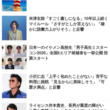
米津玄師「すごく癒しになる」10年以上続く
マイルール 「さすがとしか言えない」「確
かに語彙力上がりそう」と反響
日本一のイケメン高校生「男子高生ミスター
コン2026」全国6エリア候補者を一挙公開 投
票スタート
小沢仁志「上手く包めたことがない」苦手な
料理に挑戦 「見るからに美味しそう」「可
愛さ満点」と反響
ライセンス井本貴史、長男が重度の障がい