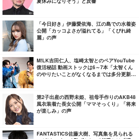
夏休みになりそう」と反響
「今日好き」伊藤愛依海、江の島での水着姿
公開「カッコよさが溢れてる」「くびれ綺
麗」の声
M!LK吉田仁人、塩崎太智とのペアYouTube
復活秘話 動画ストックは6～7本「太智くん
のやりたいことがなくなるまでは多分更新が
ある」
第2子出産の西野未姫、祖母手作りのAKB48
風衣装着た長女公開「ママそっくり」「将来
が楽しみ」の声
FANTASTICS佐藤大樹、写真集を見られる