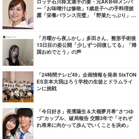
ロッテ石川柊太選手の妻・元AKB48メンバ
ー「お味噌汁は惨敗」1歳息子への手料理披
露「栄養バランス完璧」「野菜たっぷり」の
声
「月曜から夜ふかし」多田さん、整形手術後
13日目の姿公開「少しずつ回復してる」「帰
国おめでとう」の声
「24時間テレビ49」企画情報を発表 SixTON
ES京本大我はろう学校の生徒とドラムライ
ンに挑戦
「今日好き」長濱薩生＆大嶺夢月希“さつゆ
づ”カップル、破局報告 交際3年で「それぞ
れ将来に向かって歩んでいくことを決め」