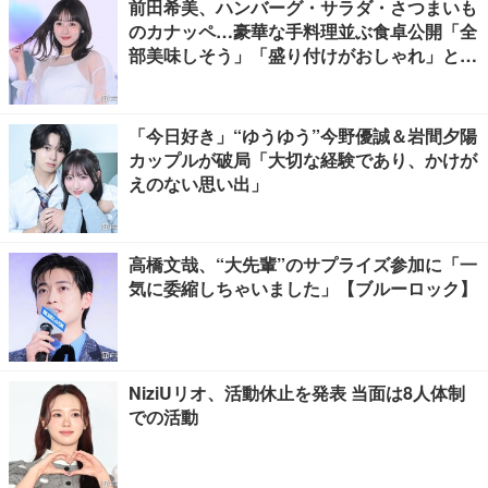
前田希美、ハンバーグ・サラダ・さつまいも
のカナッペ…豪華な手料理並ぶ食卓公開「全
部美味しそう」「盛り付けがおしゃれ」と絶
賛の声
「今日好き」“ゆうゆう”今野優誠＆岩間夕陽
カップルが破局「大切な経験であり、かけが
えのない思い出」
高橋文哉、“大先輩”のサプライズ参加に「一
気に委縮しちゃいました」【ブルーロック】
NiziUリオ、活動休止を発表 当面は8人体制
での活動