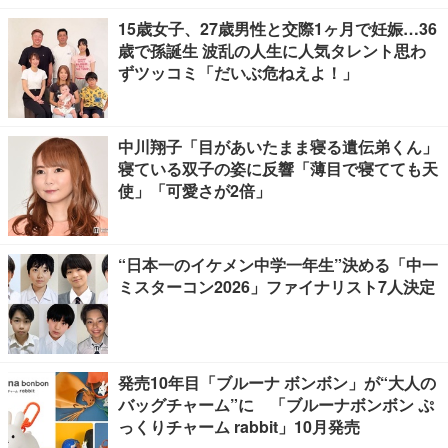
15歳女子、27歳男性と交際1ヶ月で妊娠…36
歳で孫誕生 波乱の人生に人気タレント思わ
ずツッコミ「だいぶ危ねえよ！」
中川翔子「目があいたまま寝る遺伝弟くん」
寝ている双子の姿に反響「薄目で寝てても天
使」「可愛さが2倍」
“日本一のイケメン中学一年生”決める「中一
ミスターコン2026」ファイナリスト7人決定
発売10年目「ブルーナ ボンボン」が“大人の
バッグチャーム”に 「ブルーナボンボン ぷ
っくりチャーム rabbit」10月発売