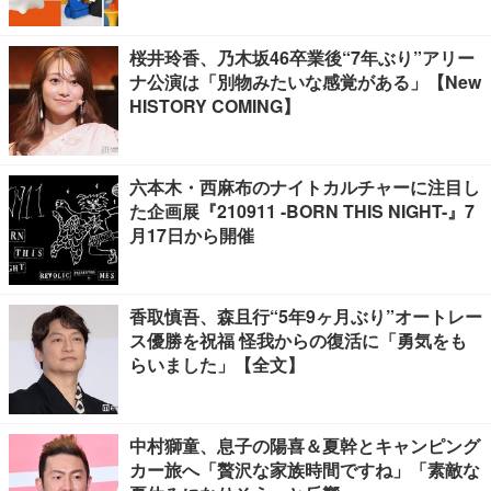
桜井玲香、乃木坂46卒業後“7年ぶり”アリー
ナ公演は「別物みたいな感覚がある」【New
HISTORY COMING】
六本木・西麻布のナイトカルチャーに注目し
た企画展『210911 -BORN THIS NIGHT-』7
月17日から開催
香取慎吾、森且行“5年9ヶ月ぶり”オートレー
ス優勝を祝福 怪我からの復活に「勇気をも
らいました」【全文】
中村獅童、息子の陽喜＆夏幹とキャンピング
カー旅へ「贅沢な家族時間ですね」「素敵な