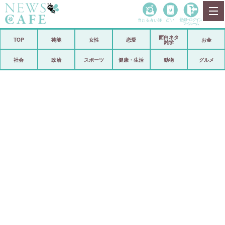
当たる占い師
占い
登録•
ログイン
マイルーム
面白ネタ
ホーム
TOP
芸能
女性
恋愛
お金
雑学
社会
政治
社会
政治
スポーツ
健康・生活
動物
グルメ
経済
海外
芸能
スポーツ
恋愛
ビックリ
コメントポスト
アリ／ナシ
リリース
ショップ
登録・ログイン/マイルーム