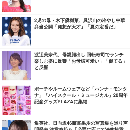
2児の母・木下優樹菜、具沢山の冷やし中華
弁当公開「発想が天才」「夏の定番だ」
渡辺美奈代、母親顔出し 回転寿司でランチ
楽しむ姿に反響「お母様可愛い」「似てる」
と反響
ポーチやルームウェアなど「ハンナ・モンタ
ナ」「ハイスクール・ミュージカル」20周年
記念グッズPLAZAに集結
集英社、日向坂46藤嶌果歩の写真集を巡り声
明発表 注意喚起も「必要に応じて法的措置