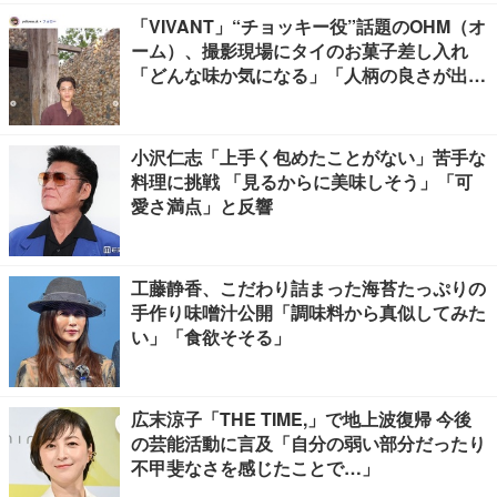
「VIVANT」“チョッキー役”話題のOHM（オ
ーム）、撮影現場にタイのお菓子差し入れ
「どんな味か気になる」「人柄の良さが出て
る」
小沢仁志「上手く包めたことがない」苦手な
料理に挑戦 「見るからに美味しそう」「可
愛さ満点」と反響
工藤静香、こだわり詰まった海苔たっぷりの
手作り味噌汁公開「調味料から真似してみた
い」「食欲そそる」
広末涼子「THE TIME,」で地上波復帰 今後
の芸能活動に言及「自分の弱い部分だったり
不甲斐なさを感じたことで…」