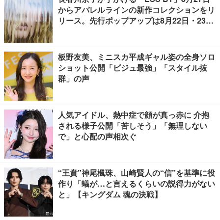
からアパレルラインの新作コレクションをリ
リース。先行ポップアップは8月22日・23日
開催
板野友美、ミニスカ平成ギャル姿の全身ソロ
ショット公開「ビジュ最強」「スタイル抜
群」の声
人気アイドル、熱中症で顔が真っ赤に 介抱
される様子公開「苦しそう」「無理しない
で」と心配の声相次ぐ
“王賁”神尾楓珠、山崎賢人の“信”を基準に役
作り「蟻が…と言えるくらいの説得力がない
と」【キングダム 魂の決戦】