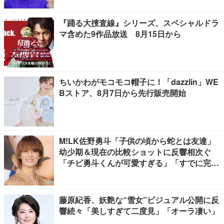
『踊る大捜査線』シリーズ、スペシャルドラ
マ含めた9作品放送 8月15日から
ちいかわがモコモコ帽子に！「dazzlin」WE
Bストア、8月7日から先行販売開始
M!LK佐野勇斗「子供の頃から蛇とは友達」
幼少期＆現在の比較ショットに反響相次ぐ
「チビ勇斗くんが可愛すぎる」「すでに完成
されてる」
藤原紀香、妖艶な“雪女”ビジュアル公開に反
響続々「美しすぎて二度見」「オーラ凄い」