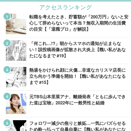
アクセスランキング
転職を考えたとき、貯蓄額が「200万円」ないと安
心して辞めらないって本当？無収入期間の生活費
の目安【「退職プロ」が解説】
「何これ…!?」朝からスマホの通知が止まらな
い！誤投稿画像が拡散され大炎上【醜い私があな
たになるまで #19】
熱湯をかけられ顔に火傷…非道なカリスマ店長に
立ち向かう準備を開始！【醜い私があなたになる
まで #15】
元TBS山本里菜アナ、離婚発表「ともに歩んでき
た道は宝物」2022年に一般男性と結婚
フォロワー減少の焦りと嫉妬…一気にバズらせる
ため酔っ払って自暴自棄に【醜い私があなたにな