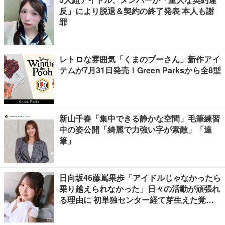
反」により脱退＆契約の終了発表 本人も謝
罪
レトロな雰囲気「くまのプーさん」新作アイ
テムが7月31日発売！Green Parksから全8型
新山千春「集中できる静かな空間」毛筆練習
中の姿公開「綺麗で力強い字が素敵」「達
筆」
日向坂46藤嶌果歩「アイドルじゃなかったら
乗り越えられなかった」日々の活動が頑張れ
る理由に 初単独センター経て芽生えた覚悟
も【「果実の歩幅」インタビュー】