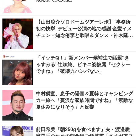
【山田涼介ソロドームツアーレポ】“事務所
初の快挙”デビュー公演の地で感謝 金髪イメ
チェン・知念侑李と歌唱＆ダンス・神木隆之
介の声…サプライズ満載
「イッテQ！」新メンバー候補生で話題“き
ゃすみる”辻加純、ビキニ姿披露「セクシー
ですね」「破壊力ハンパない」
中村獅童、息子の陽喜＆夏幹とキャンピング
カー旅へ「贅沢な家族時間ですね」「素敵な
夏休みになりそう」と反響
前田希美「朝250gを食べます」夫・渡邊凌
磨選手のための朝食用ご飯披露「さすがアス