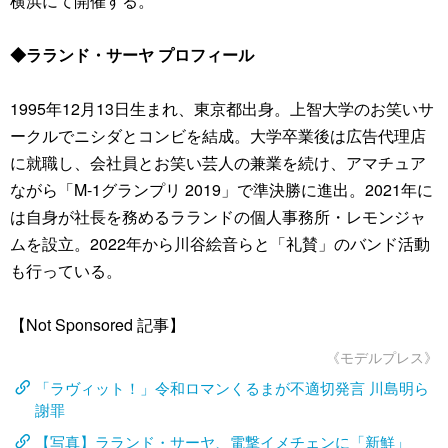
横浜にて開催する。
◆ラランド・サーヤ プロフィール
1995年12月13日生まれ、東京都出身。上智大学のお笑いサ
ークルでニシダとコンビを結成。大学卒業後は広告代理店
に就職し、会社員とお笑い芸人の兼業を続け、アマチュア
ながら「M-1グランプリ 2019」で準決勝に進出。2021年に
は自身が社長を務めるラランドの個人事務所・レモンジャ
ムを設立。2022年から川谷絵音らと「礼賛」のバンド活動
も行っている。
【Not Sponsored 記事】
《モデルプレス》
「ラヴィット！」令和ロマンくるまが不適切発言 川島明ら
謝罪
【写真】ラランド・サーヤ、電撃イメチェンに「新鮮」