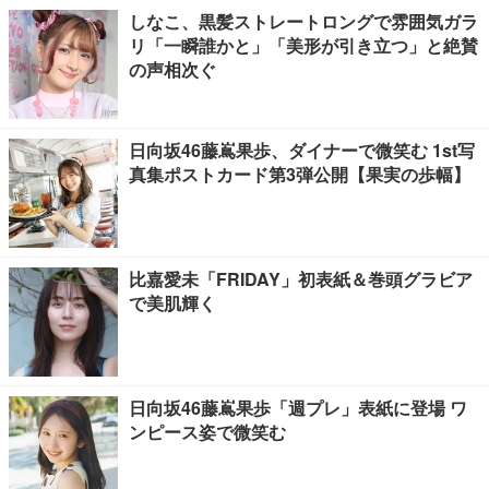
しなこ、黒髪ストレートロングで雰囲気ガラ
リ「一瞬誰かと」「美形が引き立つ」と絶賛
の声相次ぐ
日向坂46藤嶌果歩、ダイナーで微笑む 1st写
真集ポストカード第3弾公開【果実の歩幅】
比嘉愛未「FRIDAY」初表紙＆巻頭グラビア
で美肌輝く
日向坂46藤嶌果歩「週プレ」表紙に登場 ワ
ンピース姿で微笑む