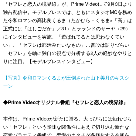
『セフレと恋人の境界線』が、Prime Videoにて9月3日より
独占配信中。モデルプレスでは、ともにスタジオMCを務め
た令和ロマンの高比良くるま（たかひら・くるま※「高」は
正式には「はしごだか」／31）とラランドのサーヤ（29）
にインタビューを実施。「遊ばれてるとは思わなくてい
い」、「セフレは部活みたいなもの」…普段は語りづらい
「セフレ」を軸に独自の視点で分析する2人の軽妙なやりと
りに注目。【モデルプレスインタビュー】
【写真】令和ロマンくるまが圧倒された山下美月のキスシ
ーン
◆Prime Videoオリジナル番組『セフレと恋人の境界線』
本作は、Prime Videoが新たに贈る、大っぴらには触れづら
い「セフレ」という曖昧な関係性にあえて切り込む新たな
恋愛バラエティ番組で、恋愛のカタチが多様化する令和を