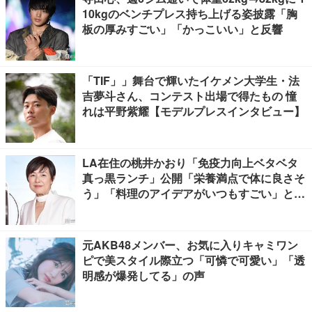
10kgのベンチプレス持ち上げる姿披露「胸
板の厚みすごい」「かっこいい」と反響
「TIF」」舞台で輝いたイケメン大学生・法
吉夢斗さん、コンテスト出場で得たもの 憧
れは平野紫耀【モデルプレスインタビュー】
LA在住の桃井かおり「免疫力向上ベタベタ
真っ黒ランチ」公開「栄養満点で体に良さそ
う」「料理のアイデアがいつもすごい」と反
響
元AKB48メンバー、お気に入りキャミワン
ピで美スタイル際立つ「可憐で可愛い」「透
明感が爆発してる」の声