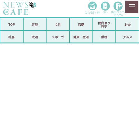
当たる占い師
占い
登録•
ログイン
マイルーム
面白ネタ
ホーム
TOP
芸能
女性
恋愛
お金
雑学
社会
政治
社会
政治
スポーツ
健康・生活
動物
グルメ
経済
海外
芸能
スポーツ
恋愛
ビックリ
コメントポスト
アリ／ナシ
リリース
ショップ
登録・ログイン/マイルーム