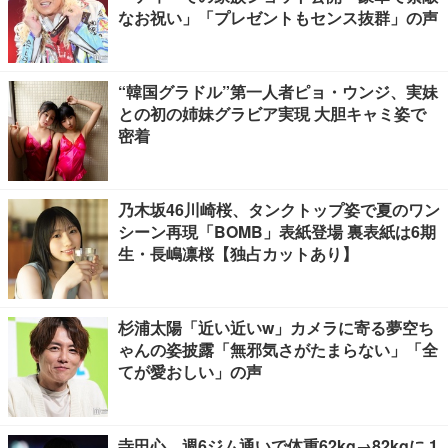
なお祝い」「プレゼントもセンス抜群」の声
“韓国グラドル”第一人者ピョ・ウンジ、実妹
との初の姉妹グラビア実現 大胆キャミ姿で
密着
乃木坂46川崎桜、タンクトップ姿で夏のワン
シーン再現「BOMB」表紙登場 裏表紙は6期
生・長嶋凛桜【独占カットあり】
杉浦太陽「近い近いw」カメラに寄る夢空ち
ゃんの姿披露「無邪気さがたまらない」「全
てが愛おしい」の声
寺田心、週6ジム通いで体重62kg→82kgに 1