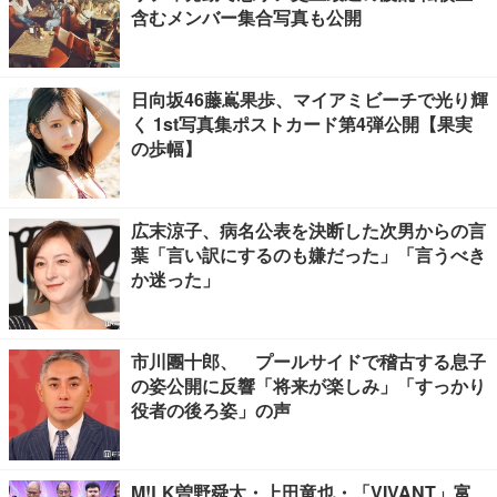
含むメンバー集合写真も公開
日向坂46藤嶌果歩、マイアミビーチで光り輝
く 1st写真集ポストカード第4弾公開【果実
の歩幅】
広末涼子、病名公表を決断した次男からの言
葉「言い訳にするのも嫌だった」「言うべき
か迷った」
市川團十郎、 プールサイドで稽古する息子
の姿公開に反響「将来が楽しみ」「すっかり
役者の後ろ姿」の声
M!LK曽野舜太・上田竜也・「VIVANT」富