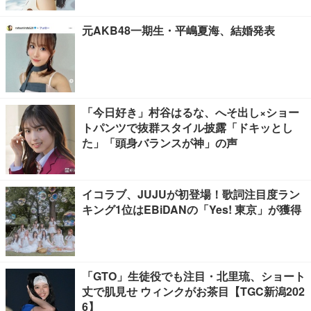
元AKB48一期生・平嶋夏海、結婚発表
「今日好き」村谷はるな、へそ出し×ショー
トパンツで抜群スタイル披露「ドキッとし
た」「頭身バランスが神」の声
イコラブ、JUJUが初登場！歌詞注目度ラン
キング1位はEBiDANの「Yes! 東京」が獲得
「GTO」生徒役でも注目・北里琉、ショート
丈で肌見せ ウィンクがお茶目【TGC新潟202
6】