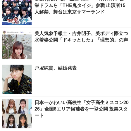
栄ドラムら「THE鬼タイジ」参戦 出演者15
人解禁、舞台は東京サマーランド
美人気象予報士・吉井明子、美ボディ際立つ
水着姿公開「ドキッとした」「理想的」の声
戸塚純貴、結婚発表
日本一かわいい高校生「女子高生ミスコン20
26」全国6エリア候補者を一挙公開 投票スタ
ート