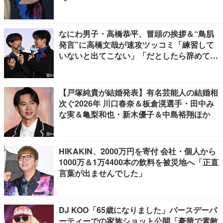
なにわ男子・高橋恭平、冒頭の挨拶＆“鳥肌
発言”に高橋文哉が速攻ツッコミ「練習して
いないと出てこない」「だとしたら辞めてく
ださい」【ブルーロック】
【戸塚純貴が結婚発表】有名芸能人の結婚相
次ぐ2026年 川口春奈＆板倉滉選手・田中み
な実＆亀梨和也・新木優子＆中島裕翔ほか
HIKAKIN、2000万円を寄付 会社・個人から
1000万＆1万4400本の飲料を被災地へ「正直
言葉が出ませんでした」
DJ KOO「65歳になりました」バースデーパ
ーティーでの家族ショット公開「豪華で素敵