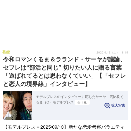
芸能
2025.9.13（土） 18:15
令和ロマンくるま＆ラランド・サーヤが議論、
セフレは“部活と同じ” 切りたい人に贈る言葉
「遊ばれてるとは思わなくていい」【「セフレ
と恋人の境界線」インタビュー】
モデルプレスのインタビューに応じたサーヤ、高比良く
るま（C）モデルプレス
全 1 枚
拡大写真
【モデルプレス＝2025/09/13】新たな恋愛考察バラエティ