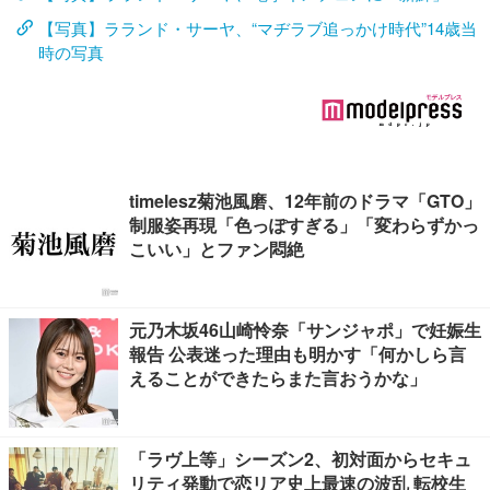
【写真】ラランド・サーヤ、“マヂラブ追っかけ時代”14歳当
時の写真
timelesz菊池風磨、12年前のドラマ「GTO」
制服姿再現「色っぽすぎる」「変わらずかっ
こいい」とファン悶絶
元乃木坂46山崎怜奈「サンジャポ」で妊娠生
報告 公表迷った理由も明かす「何かしら言
えることができたらまた言おうかな」
「ラヴ上等」シーズン2、初対面からセキュ
リティ発動で恋リア史上最速の波乱 転校生