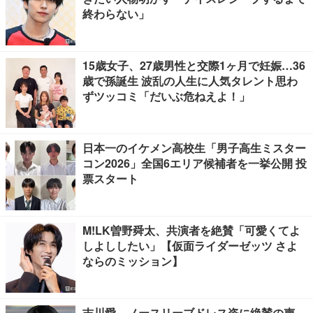
終わらない」
15歳女子、27歳男性と交際1ヶ月で妊娠…36
歳で孫誕生 波乱の人生に人気タレント思わ
ずツッコミ「だいぶ危ねえよ！」
日本一のイケメン高校生「男子高生ミスター
コン2026」全国6エリア候補者を一挙公開 投
票スタート
M!LK曽野舜太、共演者を絶賛「可愛くてよ
しよししたい」【仮面ライダーゼッツ さよ
ならのミッション】
吉川愛、ノースリーブドレス姿に絶賛の声