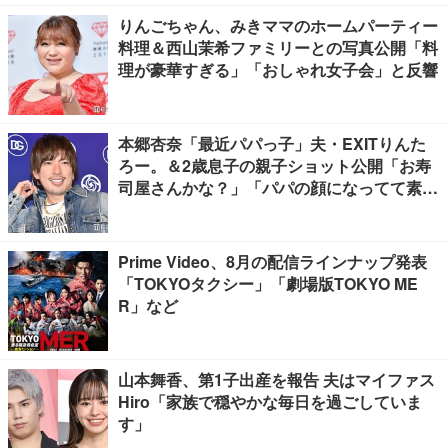
りんごちゃん、みきママのホームパーティー
料理＆西山茉希ファミリーとの写真公開「料
理が豪華すぎる」「おしゃれ女子会」と反響
本郷杏奈「最近パパっ子」夫・EXITりんた
ろー。＆2歳息子の親子ショット公開「お寿
司屋さんかな？」「パパの顔になってて素
敵」と反響
Prime Video、8月の配信ラインナップ発表
「TOKYOタクシー」「劇場版TOKYO ME
R」など
山本舞香、第1子出産を報告 夫はマイファス
Hiro「家族で穏やかな毎日を過ごしていま
す」