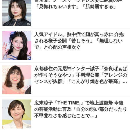
「見惚れちゃいます」「肌綺麗すぎる」
人気アイドル、熱中症で顔が真っ赤に 介抱
される様子公開「苦しそう」「無理しない
で」と心配の声相次ぐ
京都移住の元尼神インター誠子「奈良ばぁば
が作りそうなやつ」手料理公開「アレンジの
センスが抜群」「こんがり焼き色が最高」と
反響
広末涼子「THE TIME,」で地上波復帰 今後
の芸能活動に言及「自分の弱い部分だったり
不甲斐なさを感じたことで…」