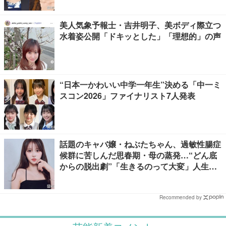
美人気象予報士・吉井明子、美ボディ際立つ
水着姿公開「ドキッとした」「理想的」の声
“日本一かわいい中学一年生”決める「中一ミ
スコン2026」ファイナリスト7人発表
話題のキャバ嬢・ねぶたちゃん、過敏性腸症
候群に苦しんだ思春期・母の蒸発…“どん底
からの脱出劇”「生きるのって大変」人生変
えた言葉とは【インタビュー連載Vol.1】
Recommended by