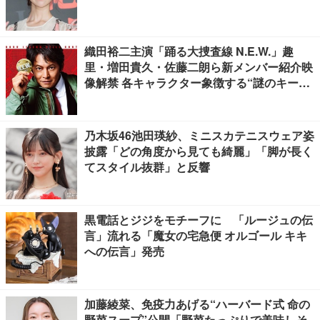
織田裕二主演「踊る大捜査線 N.E.W.」趣
里・増田貴久・佐藤二朗ら新メンバー紹介映
像解禁 各キャラクター象徴する“謎のキーワ
ード”も
乃木坂46池田瑛紗、ミニスカテニスウェア姿
披露「どの角度から見ても綺麗」「脚が長く
てスタイル抜群」と反響
黒電話とジジをモチーフに 「ルージュの伝
言」流れる「魔女の宅急便 オルゴール キキ
への伝言」発売
加藤綾菜、免疫力あげる“ハーバード式 命の
野菜スープ”公開「野菜たっぷりで美味しそ