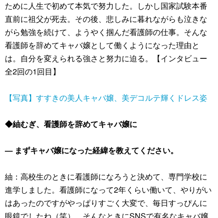
ために人生で初めて本気で努力した。しかし国家試験本番
直前に祖父が死去。その後、悲しみに暮れながらも泣きな
がら勉強を続けて、ようやく掴んだ看護師の仕事。そんな
看護師を辞めてキャバ嬢として働くようになった理由と
は。自分を変えられる強さと努力に迫る。【インタビュー
全2回の1回目】
【写真】すすきの美人キャバ嬢、美デコルテ輝くドレス姿
◆紬むぎ、看護師を辞めてキャバ嬢に
― まずキャバ嬢になった経緯を教えてください。
紬：高校生のときに看護師になろうと決めて、専門学校に
進学しました。看護師になって2年くらい働いて、やりがい
はあったのですがやっぱりすごく大変で、毎日すっぴんに
眼鏡でしたね（笑）。そんなときにSNSで有名なキャバ嬢