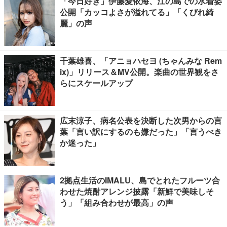
「今日好き」伊藤愛依海、江の島での水着姿
公開「カッコよさが溢れてる」「くびれ綺
麗」の声
千葉雄喜、「アニョハセヨ (ちゃんみな Rem
ix)」リリース＆MV公開。楽曲の世界観をさ
らにスケールアップ
広末涼子、病名公表を決断した次男からの言
葉「言い訳にするのも嫌だった」「言うべき
か迷った」
2拠点生活のIMALU、島でとれたフルーツ合
わせた焼酎アレンジ披露「新鮮で美味しそ
う」「組み合わせが最高」の声