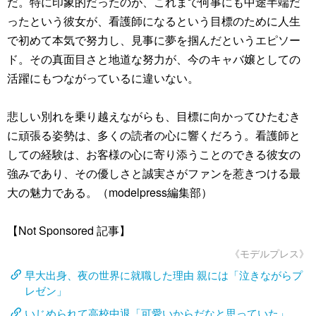
だ。特に印象的だったのが、これまで何事にも中途半端だ
ったという彼女が、看護師になるという目標のために人生
で初めて本気で努力し、見事に夢を掴んだというエピソー
ド。その真面目さと地道な努力が、今のキャバ嬢としての
活躍にもつながっているに違いない。
悲しい別れを乗り越えながらも、目標に向かってひたむき
に頑張る姿勢は、多くの読者の心に響くだろう。看護師と
しての経験は、お客様の心に寄り添うことのできる彼女の
強みであり、その優しさと誠実さがファンを惹きつける最
大の魅力である。（modelpress編集部）
【Not Sponsored 記事】
《モデルプレス》
早大出身、夜の世界に就職した理由 親には「泣きながらプ
レゼン」
いじめられて高校中退「可愛いからだなと思っていた」