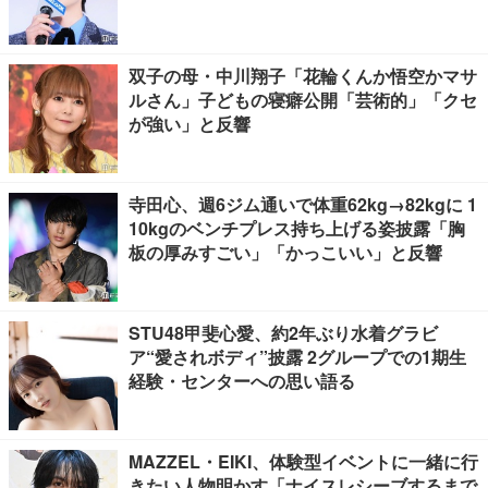
双子の母・中川翔子「花輪くんか悟空かマサ
ルさん」子どもの寝癖公開「芸術的」「クセ
が強い」と反響
寺田心、週6ジム通いで体重62kg→82kgに 1
10kgのベンチプレス持ち上げる姿披露「胸
板の厚みすごい」「かっこいい」と反響
STU48甲斐心愛、約2年ぶり水着グラビ
ア“愛されボディ”披露 2グループでの1期生
経験・センターへの思い語る
MAZZEL・EIKI、体験型イベントに一緒に行
きたい人物明かす「ナイスレシーブするまで