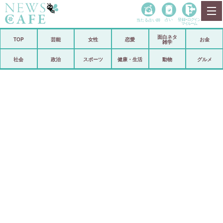
当たる占い師
占い
登録•
ログイン
マイルーム
面白ネタ
ホーム
TOP
芸能
女性
恋愛
お金
雑学
社会
政治
社会
政治
スポーツ
健康・生活
動物
グルメ
経済
海外
芸能
スポーツ
恋愛
ビックリ
コメントポスト
アリ／ナシ
リリース
ショップ
登録・ログイン/マイルーム