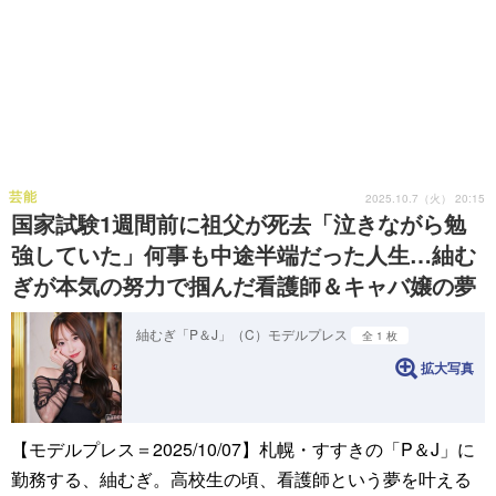
芸能
2025.10.7（火） 20:15
国家試験1週間前に祖父が死去「泣きながら勉
強していた」何事も中途半端だった人生…紬む
ぎが本気の努力で掴んだ看護師＆キャバ嬢の夢
紬むぎ「P＆J」（C）モデルプレス
全 1 枚
拡大写真
【モデルプレス＝2025/10/07】札幌・すすきの「P＆J」に
勤務する、紬むぎ。高校生の頃、看護師という夢を叶える