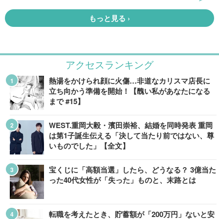
アクセスランキング
熱湯をかけられ顔に火傷…非道なカリスマ店長に
立ち向かう準備を開始！【醜い私があなたになる
まで #15】
WEST.重岡大毅・濱田崇裕、結婚を同時発表 重岡
は第1子誕生伝える「決して当たり前ではない、尊
いものでした」【全文】
宝くじに「高額当選」したら、どうなる？ 3億当た
った40代女性が「失った」ものと、末路とは
転職を考えたとき、貯蓄額が「200万円」ないと安