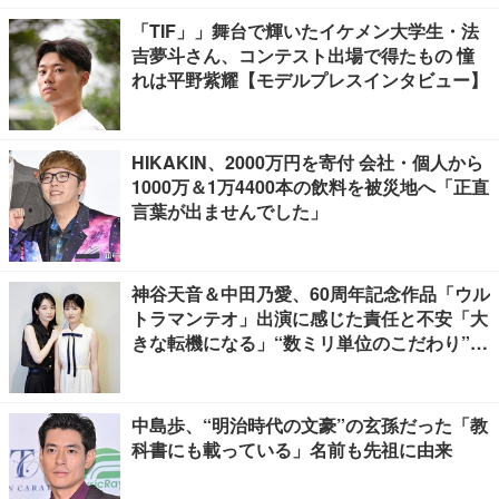
「TIF」」舞台で輝いたイケメン大学生・法
吉夢斗さん、コンテスト出場で得たもの 憧
れは平野紫耀【モデルプレスインタビュー】
HIKAKIN、2000万円を寄付 会社・個人から
1000万＆1万4400本の飲料を被災地へ「正直
言葉が出ませんでした」
神谷天音＆中田乃愛、60周年記念作品「ウル
トラマンテオ」出演に感じた責任と不安「大
きな転機になる」“数ミリ単位のこだわり”特
撮技術に圧倒【インタビュー】
中島歩、“明治時代の文豪”の玄孫だった「教
科書にも載っている」名前も先祖に由来