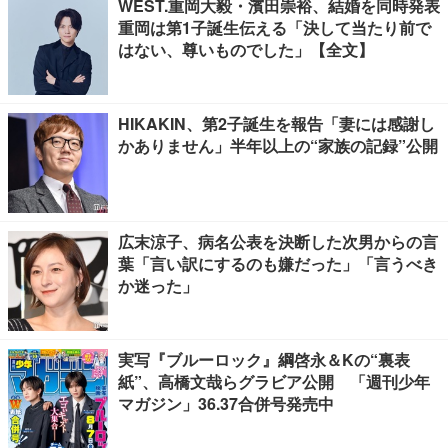
WEST.重岡大毅・濱田崇裕、結婚を同時発表
重岡は第1子誕生伝える「決して当たり前で
はない、尊いものでした」【全文】
HIKAKIN、第2子誕生を報告「妻には感謝し
かありません」半年以上の“家族の記録”公開
広末涼子、病名公表を決断した次男からの言
葉「言い訳にするのも嫌だった」「言うべき
か迷った」
実写『ブルーロック』綱啓永＆Kの“裏表
紙”、高橋文哉らグラビア公開 「週刊少年
マガジン」36.37合併号発売中