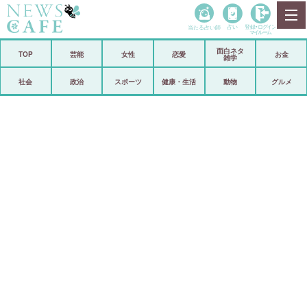
当たる占い師
占い
登録•
ログイン
マイルーム
面白ネタ
ホーム
TOP
芸能
女性
恋愛
お金
雑学
社会
政治
社会
政治
スポーツ
健康・生活
動物
グルメ
経済
海外
芸能
スポーツ
恋愛
ビックリ
コメントポスト
アリ／ナシ
リリース
ショップ
登録・ログイン/マイルーム