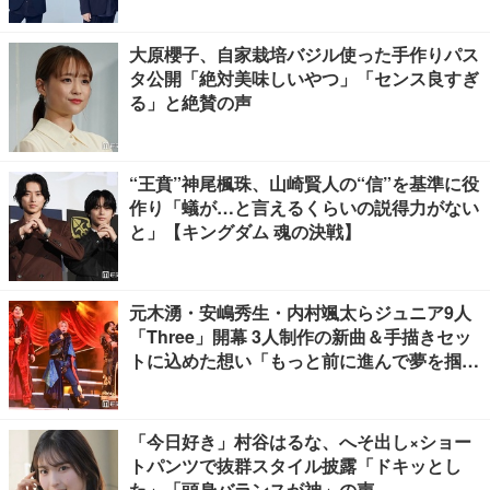
大原櫻子、自家栽培バジル使った手作りパス
タ公開「絶対美味しいやつ」「センス良すぎ
る」と絶賛の声
“王賁”神尾楓珠、山崎賢人の“信”を基準に役
作り「蟻が…と言えるくらいの説得力がない
と」【キングダム 魂の決戦】
元木湧・安嶋秀生・内村颯太らジュニア9人
「Three」開幕 3人制作の新曲＆手描きセッ
トに込めた想い「もっと前に進んで夢を掴み
たい」【ゲネプロレポ】
「今日好き」村谷はるな、へそ出し×ショー
トパンツで抜群スタイル披露「ドキッとし
た」「頭身バランスが神」の声