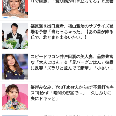
りで綺麗」「透明感が引き立ってる」と反響
福原遥＆出口夏希、福山雅治のサプライズ登
場を予想「当たっちゃった」【あの星が降る
丘で、君とまた出会いたい。】
スピードワゴン井戸田潤の美人妻、品数豊富
な「大人ごはん」＆「兄バーグごはん」披露
に反響「ズラリと並んでて豪華」「小さい海
苔巻きがかわいい」
峯岸みなみ、YouTuber夫からの“不意打ちキ
ス”明かす「暗闇の密室で…」「久しぶりに
夫にドキッと」