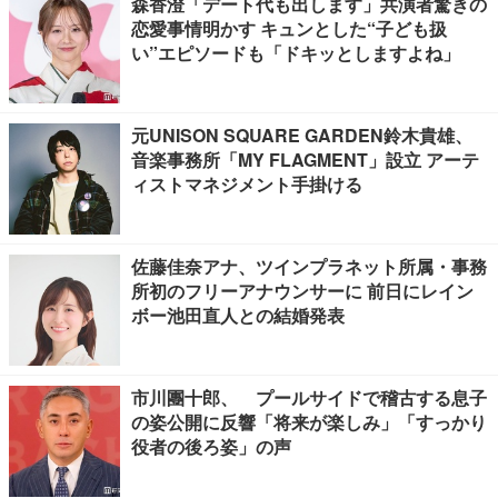
森香澄「デート代も出します」共演者驚きの
恋愛事情明かす キュンとした“子ども扱
い”エピソードも「ドキッとしますよね」
元UNISON SQUARE GARDEN鈴木貴雄、
音楽事務所「MY FLAGMENT」設立 アーテ
ィストマネジメント手掛ける
佐藤佳奈アナ、ツインプラネット所属・事務
所初のフリーアナウンサーに 前日にレイン
ボー池田直人との結婚発表
市川團十郎、 プールサイドで稽古する息子
の姿公開に反響「将来が楽しみ」「すっかり
役者の後ろ姿」の声