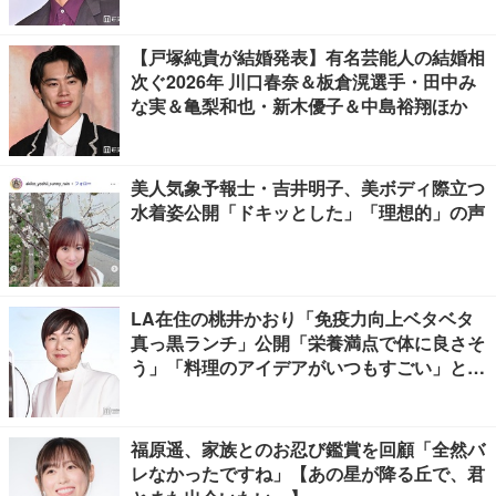
【戸塚純貴が結婚発表】有名芸能人の結婚相
次ぐ2026年 川口春奈＆板倉滉選手・田中み
な実＆亀梨和也・新木優子＆中島裕翔ほか
美人気象予報士・吉井明子、美ボディ際立つ
水着姿公開「ドキッとした」「理想的」の声
LA在住の桃井かおり「免疫力向上ベタベタ
真っ黒ランチ」公開「栄養満点で体に良さそ
う」「料理のアイデアがいつもすごい」と反
響
福原遥、家族とのお忍び鑑賞を回顧「全然バ
レなかったですね」【あの星が降る丘で、君