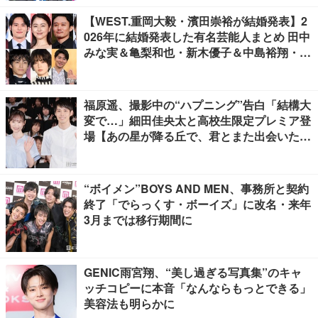
【WEST.重岡大毅・濱田崇裕が結婚発表】2
026年に結婚発表した有名芸能人まとめ 田中
みな実＆亀梨和也・新木優子＆中島裕翔・川
口春奈＆板倉滉選手ほか
福原遥、撮影中の“ハプニング”告白「結構大
変で…」細田佳央太と高校生限定プレミア登
場【あの星が降る丘で、君とまた出会いた
い。】
“ボイメン”BOYS AND MEN、事務所と契約
終了「でらっくす・ボーイズ」に改名・来年
3月までは移行期間に
GENIC雨宮翔、“美し過ぎる写真集”のキャ
ッチコピーに本音「なんならもっとできる」
美容法も明らかに