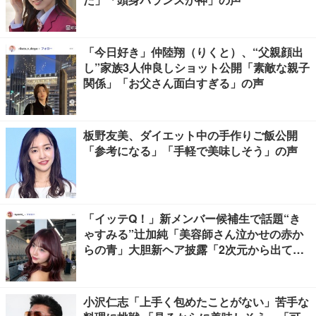
「今日好き」仲陸翔（りくと）、“父親顔出
し”家族3人仲良しショット公開「素敵な親子
関係」「お父さん面白すぎる」の声
板野友美、ダイエット中の手作りご飯公開
「参考になる」「手軽で美味しそう」の声
「イッテQ！」新メンバー候補生で話題“き
ゃすみる”辻加純「美容師さん泣かせの赤か
らの青」大胆新ヘア披露「2次元から出てき
たみたいな可愛さ」「雰囲気全然違う」と驚
きの声
小沢仁志「上手く包めたことがない」苦手な