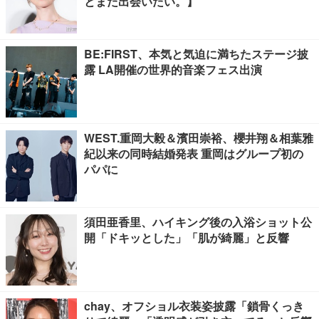
とまた出会いたい。】
BE:FIRST、本気と気迫に満ちたステージ披
露 LA開催の世界的音楽フェス出演
WEST.重岡大毅＆濱田崇裕、櫻井翔＆相葉雅
紀以来の同時結婚発表 重岡はグループ初の
パパに
須田亜香里、ハイキング後の入浴ショット公
開「ドキッとした」「肌が綺麗」と反響
chay、オフショル衣装姿披露「鎖骨くっき