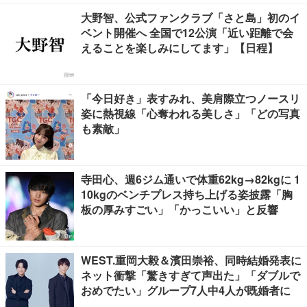
大野智、公式ファンクラブ「さと島」初のイ
ベント開催へ 全国で12公演「近い距離で会
えることを楽しみにしてます」【日程】
「今日好き」表すみれ、美肩際立つノースリ
姿に熱視線「心奪われる美しさ」「どの写真
も素敵」
寺田心、週6ジム通いで体重62kg→82kgに 1
10kgのベンチプレス持ち上げる姿披露「胸
板の厚みすごい」「かっこいい」と反響
WEST.重岡大毅＆濱田崇裕、同時結婚発表に
ネット衝撃「驚きすぎて声出た」「ダブルで
おめでたい」グループ7人中4人が既婚者に