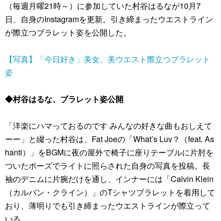
（毎週月曜21時～）に参加していた村谷はるなが10月7
日、自身のInstagramを更新。引き締まったウエストライン
が際立つブラレット姿を公開した。
【写真】「今日好き」美女、美ウエスト際立つブラレット
姿
◆村谷はるな、ブラレット姿公開
「洋楽にハマっておるのです みんなの好きな曲もおしえて
ーー」と綴った村谷は、Fat Joeの「What’s Luv？（feat. As
hanti）」をBGMに夜の屋外で椅子に座りテーブルに片肘を
ついたポーズでライトに照らされた自身の写真を投稿。長
袖のデニムに片腕だけを通し、インナーには「Calvin Klein
（カルバン・クライン）」のTシャツブラレットを着用して
おり、薄明りでも引き締まったウエストラインが際立って
いる。