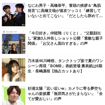
なにわ男子・高橋恭平、冒頭の挨拶＆“鳥肌
発言”に高橋文哉が速攻ツッコミ「練習して
いないと出てこない」「だとしたら辞めてく
ださい」【ブルーロック】
「今日好き」仲陸翔（りくと）、“父親顔出
し”家族3人仲良しショット公開「素敵な親子
関係」「お父さん面白すぎる」の声
乃木坂46川崎桜、タンクトップ姿で夏のワン
シーン再現「BOMB」表紙登場 裏表紙は6期
生・長嶋凛桜【独占カットあり】
杉浦太陽「近い近いw」カメラに寄る夢空ち
ゃんの姿披露「無邪気さがたまらない」「全
てが愛おしい」の声