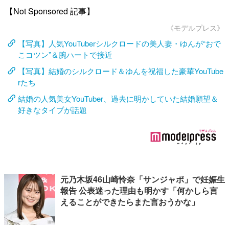
【Not Sponsored 記事】
《モデルプレス》
【写真】人気YouTuberシルクロードの美人妻・ゆんが“おで
こコツン”＆腕ハートで接近
【写真】結婚のシルクロード＆ゆんを祝福した豪華YouTube
rたち
結婚の人気美女YouTuber、過去に明かしていた結婚願望＆
好きなタイプが話題
元乃木坂46山崎怜奈「サンジャポ」で妊娠生
報告 公表迷った理由も明かす「何かしら言
えることができたらまた言おうかな」