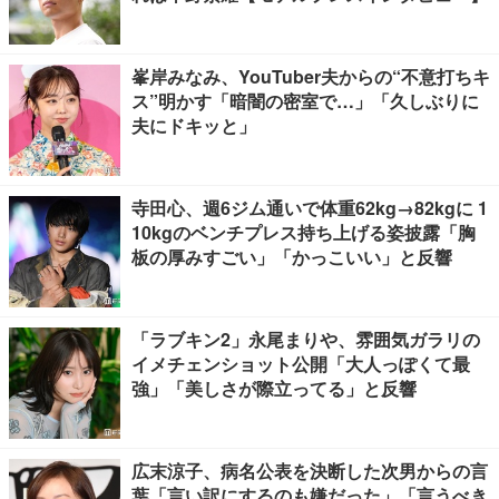
峯岸みなみ、YouTuber夫からの“不意打ちキ
ス”明かす「暗闇の密室で…」「久しぶりに
夫にドキッと」
寺田心、週6ジム通いで体重62kg→82kgに 1
10kgのベンチプレス持ち上げる姿披露「胸
板の厚みすごい」「かっこいい」と反響
「ラブキン2」永尾まりや、雰囲気ガラリの
イメチェンショット公開「大人っぽくて最
強」「美しさが際立ってる」と反響
広末涼子、病名公表を決断した次男からの言
葉「言い訳にするのも嫌だった」「言うべき