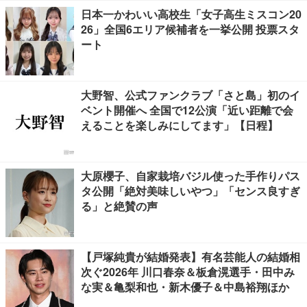
日本一かわいい高校生「女子高生ミスコン20
26」全国6エリア候補者を一挙公開 投票スタ
ート
大野智、公式ファンクラブ「さと島」初のイ
ベント開催へ 全国で12公演「近い距離で会
えることを楽しみにしてます」【日程】
大原櫻子、自家栽培バジル使った手作りパス
タ公開「絶対美味しいやつ」「センス良すぎ
る」と絶賛の声
【戸塚純貴が結婚発表】有名芸能人の結婚相
次ぐ2026年 川口春奈＆板倉滉選手・田中み
な実＆亀梨和也・新木優子＆中島裕翔ほか