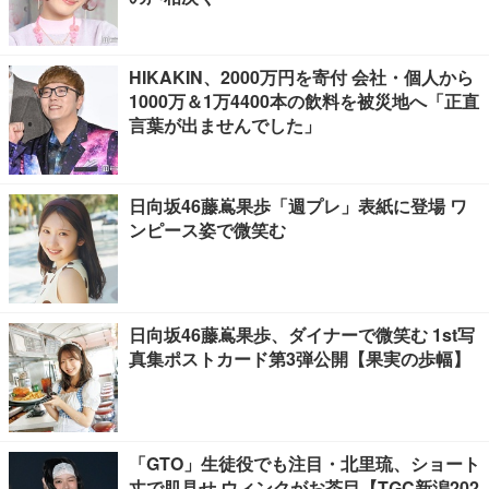
HIKAKIN、2000万円を寄付 会社・個人から
1000万＆1万4400本の飲料を被災地へ「正直
言葉が出ませんでした」
日向坂46藤嶌果歩「週プレ」表紙に登場 ワ
ンピース姿で微笑む
日向坂46藤嶌果歩、ダイナーで微笑む 1st写
真集ポストカード第3弾公開【果実の歩幅】
「GTO」生徒役でも注目・北里琉、ショート
丈で肌見せ ウィンクがお茶目【TGC新潟202