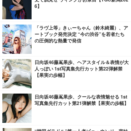
6】
「ラヴ上等」きぃーちゃん（鈴木綺麗）、ア
ートブック発売決定 “今の渋谷”を若者たち
の圧倒的な熱量で発信
日向坂46藤嶌果歩、ヘアスタイル＆表情が大
人っぽい 1st写真集先行カット第22弾解禁
【果実の歩幅】
日向坂46藤嶌果歩、クールな表情魅せる 1st
写真集先行カット第21弾解禁【果実の歩幅】