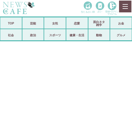
当たる占い師
占い
登録•
ログイン
マイルーム
面白ネタ
ホーム
TOP
芸能
女性
恋愛
お金
雑学
社会
政治
社会
政治
スポーツ
健康・生活
動物
グルメ
経済
海外
芸能
スポーツ
恋愛
ビックリ
コメントポスト
アリ／ナシ
リリース
ショップ
登録・ログイン/マイルーム