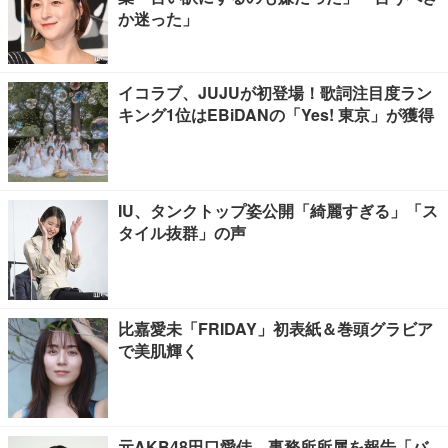
か迷った」
イコラブ、JUJUが初登場！歌詞注目度ラン
キング1位はEBiDANの「Yes! 東京」が獲得
IU、タンクトップ姿公開「綺麗すぎる」「ス
タイル抜群」の声
比嘉愛未「FRIDAY」初表紙＆巻頭グラビア
で美肌輝く
元AKB48田口愛佳、事務所所属を報告「バ