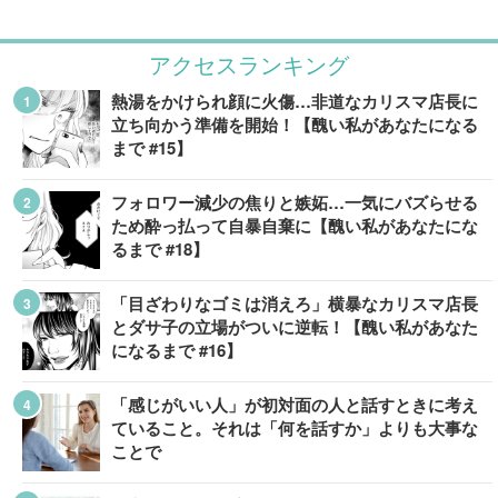
アクセスランキング
熱湯をかけられ顔に火傷…非道なカリスマ店長に
立ち向かう準備を開始！【醜い私があなたになる
まで #15】
フォロワー減少の焦りと嫉妬…一気にバズらせる
ため酔っ払って自暴自棄に【醜い私があなたにな
るまで #18】
「目ざわりなゴミは消えろ」横暴なカリスマ店長
とダサ子の立場がついに逆転！【醜い私があなた
になるまで #16】
「感じがいい人」が初対面の人と話すときに考え
ていること。それは「何を話すか」よりも大事な
ことで