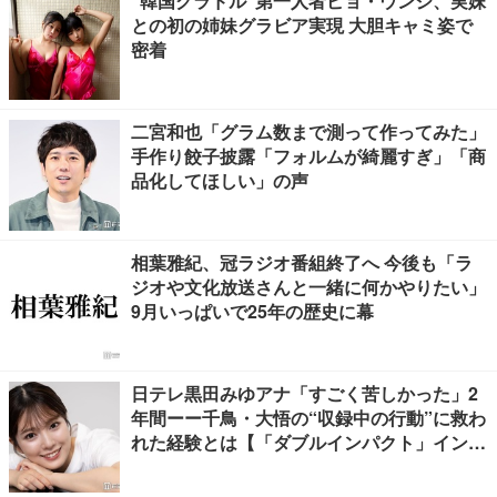
“韓国グラドル”第一人者ピョ・ウンジ、実妹
との初の姉妹グラビア実現 大胆キャミ姿で
密着
二宮和也「グラム数まで測って作ってみた」
手作り餃子披露「フォルムが綺麗すぎ」「商
品化してほしい」の声
相葉雅紀、冠ラジオ番組終了へ 今後も「ラ
ジオや文化放送さんと一緒に何かやりたい」
9月いっぱいで25年の歴史に幕
日テレ黒田みゆアナ「すごく苦しかった」2
年間ーー千鳥・大悟の“収録中の行動”に救わ
れた経験とは【「ダブルインパクト」インタ
ビュー】