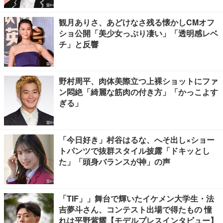
観月ありさ、あどけなさ残る懐かしCMオフ
ショ公開「美少女っぷり凄い」「透明感レベ
チ」と反響
野村周平、肉体美際立つ上裸ショットにファ
ン悶絶「綺麗な筋肉の付き方」「かっこよす
ぎる」
「今日好き」村谷はるな、へそ出し×ショー
トパンツで抜群スタイル披露「ドキッとし
た」「頭身バランスが神」の声
「TIF」」舞台で輝いたイケメン大学生・法
吉夢斗さん、コンテスト出場で得たもの 憧
れは平野紫耀【モデルプレスインタビュー】