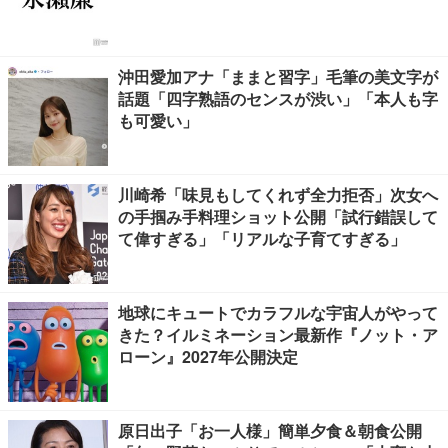
沖田愛加アナ「ままと習字」毛筆の美文字が
話題「四字熟語のセンスが渋い」「本人も字
も可愛い」
川崎希「味見もしてくれず全力拒否」次女へ
の手掴み手料理ショット公開「試行錯誤して
て偉すぎる」「リアルな子育てすぎる」
地球にキュートでカラフルな宇宙人がやって
きた？イルミネーション最新作『ノット・ア
ローン』2027年公開決定
原日出子「お一人様」簡単夕食＆朝食公開