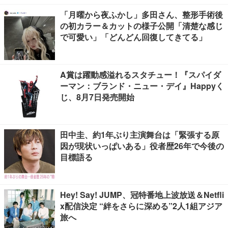
「月曜から夜ふかし」多田さん、整形手術後
の初カラー＆カットの様子公開「清楚な感じ
で可愛い」「どんどん回復してきてる」
A賞は躍動感溢れるスタチュー！『スパイダ
ーマン：ブランド・ニュー・デイ』Happyく
じ、8月7日発売開始
田中圭、約1年ぶり主演舞台は「緊張する原
因が現状いっぱいある」役者歴26年で今後の
目標語る
Hey! Say! JUMP、冠特番地上波放送＆Netfli
x配信決定 “絆をさらに深める”2人1組アジア
旅へ