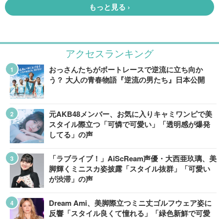
アクセスランキング
おっさんたちがボートレースで逆流に立ち向か
う？ 大人の青春物語『逆流の男たち』日本公開
元AKB48メンバー、お気に入りキャミワンピで美
スタイル際立つ「可憐で可愛い」「透明感が爆発
してる」の声
「ラブライブ！」AiScReam声優・大西亜玖璃、美
脚輝くミニスカ姿披露「スタイル抜群」「可愛い
が渋滞」の声
Dream Ami、美脚際立つミニ丈ゴルフウェア姿に
反響「スタイル良くて憧れる」「緑色新鮮で可愛