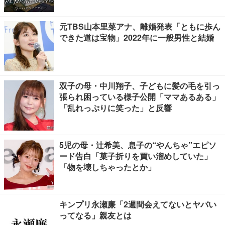
元TBS山本里菜アナ、離婚発表「ともに歩ん
できた道は宝物」2022年に一般男性と結婚
双子の母・中川翔子、子どもに髪の毛を引っ
張られ困っている様子公開「ママあるある」
「乱れっぷりに笑った」と反響
5児の母・辻希美、息子の“やんちゃ”エピソ
ード告白「菓子折りを買い溜めしていた」
「物を壊しちゃったとか」
キンプリ永瀬廉「2週間会えてないとヤバい
ってなる」親友とは