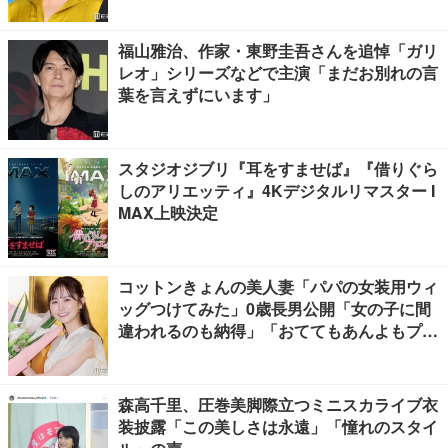
福山雅治、作家・東野圭吾さんを追悼「ガリ
レオ」シリーズなどで主演「まだお別れの言
葉を言えずにいます」
スタジオジブリ『耳をすませば』『借りぐら
しのアリエッティ』4Kデジタルリマスター I
MAX上映決定
コットンきょんの美人妻「パパの女装用ウィ
ッグつけてみた」0歳長男公開「女の子に間
違われるのも納得」「おててもあんよもプリ
ティすぎる」と反響
森高千里、圧巻美脚際立つミニスカライブ衣
装披露「この美しさは永遠」「憧れのスタイ