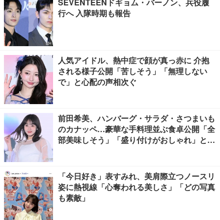
SEVENTEENドギョム・バーノン、兵役履
行へ 入隊時期も報告
人気アイドル、熱中症で顔が真っ赤に 介抱
される様子公開「苦しそう」「無理しない
で」と心配の声相次ぐ
前田希美、ハンバーグ・サラダ・さつまいも
のカナッペ…豪華な手料理並ぶ食卓公開「全
部美味しそう」「盛り付けがおしゃれ」と絶
賛の声
「今日好き」表すみれ、美肩際立つノースリ
姿に熱視線「心奪われる美しさ」「どの写真
も素敵」