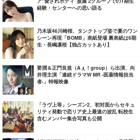
ア“愛されボディ”披露 2グループでの1期生
経験・センターへの思い語る
乃木坂46川崎桜、タンクトップ姿で夏のワン
シーン再現「BOMB」表紙登場 裏表紙は6期
生・長嶋凛桜【独占カットあり】
要潤＆正門良規（Aぇ！group）ら出演、向
井理主演「連続ドラマW MR -医薬情報担当
者-」特報映像
「ラヴ上等」シーズン2、初対面からセキュ
リティ発動で恋リア史上最速の波乱 転校生
含むメンバー集合写真も公開