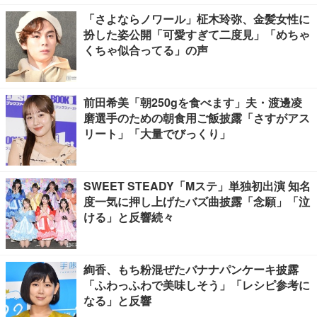
「さよならノワール」柾木玲弥、金髪女性に
扮した姿公開「可愛すぎて二度見」「めちゃ
くちゃ似合ってる」の声
前田希美「朝250gを食べます」夫・渡邊凌
磨選手のための朝食用ご飯披露「さすがアス
リート」「大量でびっくり」
SWEET STEADY「Mステ」単独初出演 知名
度一気に押し上げたバズ曲披露「念願」「泣
ける」と反響続々
絢香、もち粉混ぜたバナナパンケーキ披露
「ふわっふわで美味しそう」「レシピ参考に
なる」と反響