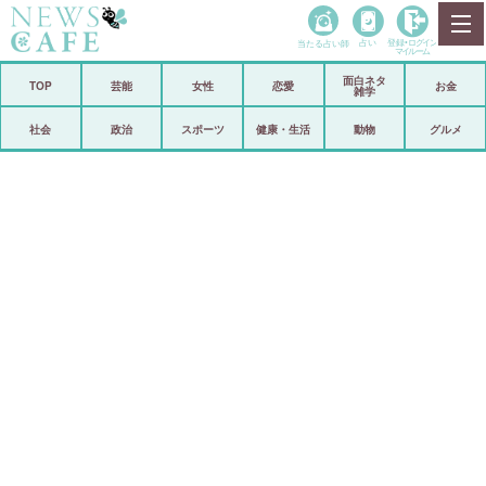
当たる占い師
占い
登録•
ログイン
マイルーム
面白ネタ
ホーム
TOP
芸能
女性
恋愛
お金
雑学
社会
政治
社会
政治
スポーツ
健康・生活
動物
グルメ
経済
海外
芸能
スポーツ
恋愛
ビックリ
コメントポスト
アリ／ナシ
リリース
ショップ
登録・ログイン/マイルーム