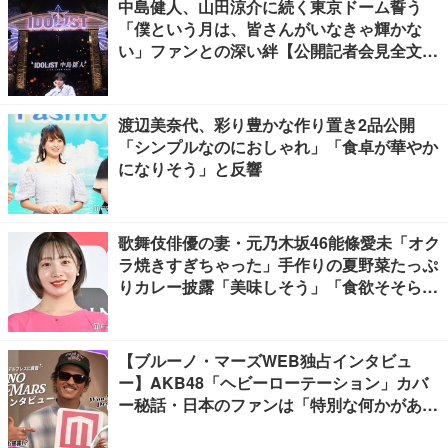
中島健人、山田涼介に続く東京ドーム誓う
「僕という月は、皆さんがいなきゃ輝かな
い」ファンとの深い絆【公開記者会見全文
／“IDOL1ST 中島健人” LIVE TOUR 2026】
渡辺美奈代、彩り豊かな作り置き2品公開
「シンプルなのにおしゃれ」「食卓が華やか
になりそう」と反響
歌舞伎俳優の妻・元乃木坂46能條愛未「オク
ラ焼きすぎちゃった」手作りの夏野菜たっぷ
りカレー披露「美味しそう」「食欲そそられ
る」
【ブルーノ・マーズWEB独占インタビュ
ー】AKB48「ヘビーローテーション」カバ
ー秘話・日本のファンは「特別な何かがあ
る」…来日公演への期待語る