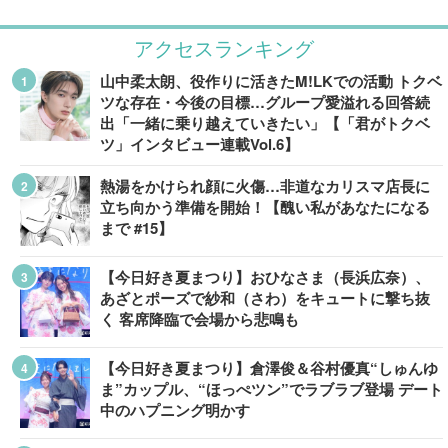
アクセスランキング
山中柔太朗、役作りに活きたM!LKでの活動 トクベ
ツな存在・今後の目標…グループ愛溢れる回答続
出「一緒に乗り越えていきたい」【「君がトクベ
ツ」インタビュー連載Vol.6】
熱湯をかけられ顔に火傷…非道なカリスマ店長に
立ち向かう準備を開始！【醜い私があなたになる
まで #15】
【今日好き夏まつり】おひなさま（長浜広奈）、
あざとポーズで紗和（さわ）をキュートに撃ち抜
く 客席降臨で会場から悲鳴も
【今日好き夏まつり】倉澤俊＆谷村優真“しゅんゆ
ま”カップル、“ほっぺツン”でラブラブ登場 デート
中のハプニング明かす