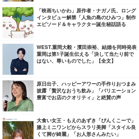
「映画ちいかわ」原作者・ナガノ氏、ロング
インタビュー解禁「人魚の島のひみつ」制作
エピソード＆キャラクター誕生秘話語る
WEST.重岡大毅・濱田崇裕、結婚を同時発表
重岡は第1子誕生伝える「決して当たり前で
はない、尊いものでした」【全文】
原日出子、ハッピーアワーの手作りおつまみ
披露「贅沢なおうち飲み」「バリエーション
豊富でお店のクオリティ」と絶賛の声
大食い女王・もえのあずき「ぴんくこーで」
膝上ミニワンピからスラリ美脚「スタイル良
くて脚が綺麗」「お人形さんみたい」