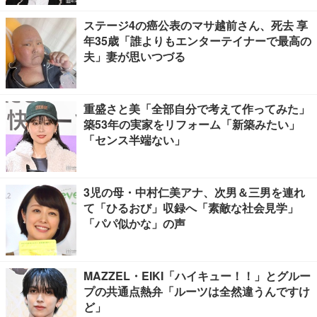
ステージ4の癌公表のマサ越前さん、死去 享
年35歳「誰よりもエンターテイナーで最高の
夫」妻が思いつづる
重盛さと美「全部自分で考えて作ってみた」
築53年の実家をリフォーム「新築みたい」
「センス半端ない」
3児の母・中村仁美アナ、次男＆三男を連れ
て「ひるおび」収録へ「素敵な社会見学」
「パパ似かな」の声
MAZZEL・EIKI「ハイキュー！！」とグルー
プの共通点熱弁「ルーツは全然違うんですけ
ど」