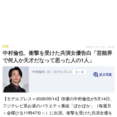
芸能
2026.5.14（木） 18:45
中村倫也、衝撃を受けた共演女優告白「芸能界
で何人か天才だなって思った人の1人」
中村倫也（C）モデルプレス
全 1 枚
拡大写真
【モデルプレス＝2026/05/14】俳優の中村倫也が5月14日、
フジテレビ系お昼のバラエティ番組「ぽかぽか」（毎週月
～金曜ひる11時47分～）に出演。衝撃を受けた共演女優を