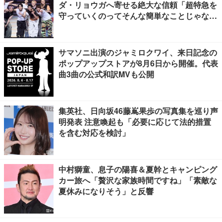
ダ・リョウガへ寄せる絶大な信頼「超特急を
守っていくのってそんな簡単なことじゃな
い」【「ESCORT」挨拶全文】
サマソニ出演のジャミロクワイ、来日記念の
ポップアップストアが8月6日から開催。代表
曲3曲の公式和訳MVも公開
集英社、日向坂46藤嶌果歩の写真集を巡り声
明発表 注意喚起も「必要に応じて法的措置
を含む対応を検討」
中村獅童、息子の陽喜＆夏幹とキャンピング
カー旅へ「贅沢な家族時間ですね」「素敵な
夏休みになりそう」と反響