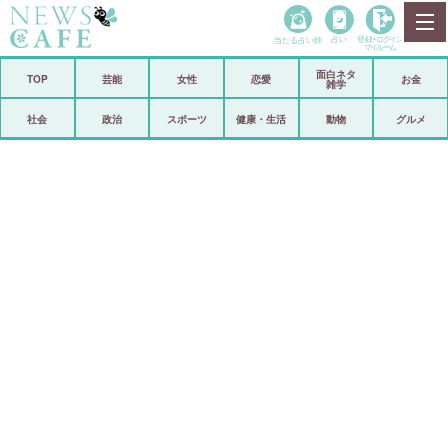
当たる占い師
占い
登録•
ログイン
マイルーム
面白ネタ
ホーム
TOP
芸能
女性
恋愛
お金
雑学
社会
政治
社会
政治
スポーツ
健康・生活
動物
グルメ
経済
海外
芸能
スポーツ
恋愛
ビックリ
コメントポスト
アリ／ナシ
リリース
ショップ
登録・ログイン/マイルーム