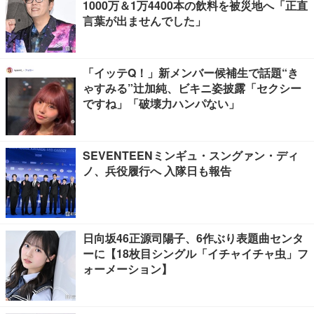
1000万＆1万4400本の飲料を被災地へ「正直
言葉が出ませんでした」
「イッテQ！」新メンバー候補生で話題“き
ゃすみる”辻加純、ビキニ姿披露「セクシー
ですね」「破壊力ハンパない」
SEVENTEENミンギュ・スングァン・ディ
ノ、兵役履行へ 入隊日も報告
日向坂46正源司陽子、6作ぶり表題曲センタ
ーに【18枚目シングル「イチャイチャ虫」フ
ォーメーション】