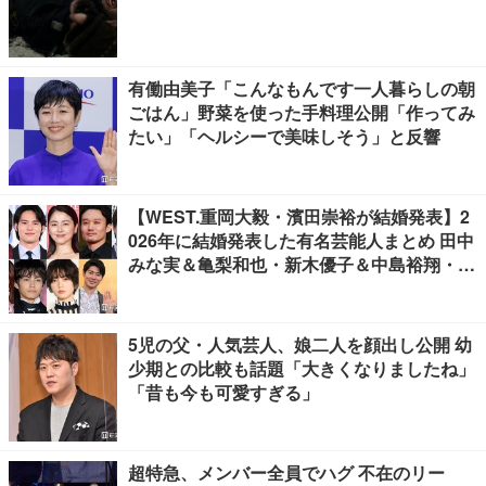
有働由美子「こんなもんです一人暮らしの朝
ごはん」野菜を使った手料理公開「作ってみ
たい」「ヘルシーで美味しそう」と反響
【WEST.重岡大毅・濱田崇裕が結婚発表】2
026年に結婚発表した有名芸能人まとめ 田中
みな実＆亀梨和也・新木優子＆中島裕翔・川
口春奈＆板倉滉選手ほか
5児の父・人気芸人、娘二人を顔出し公開 幼
少期との比較も話題「大きくなりましたね」
「昔も今も可愛すぎる」
超特急、メンバー全員でハグ 不在のリー