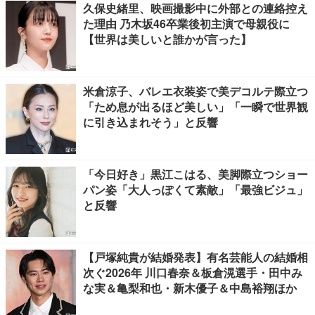
久保史緒里、映画撮影中に外部との連絡控え
た理由 乃木坂46卒業後初主演で母親役に
【世界は美しいと誰かが言った】
米倉涼子、バレエ衣装姿で美デコルテ際立つ
「ため息が出るほど美しい」「一瞬で世界観
に引き込まれそう」と反響
「今日好き」黒江こはる、美脚際立つショー
パン姿「大人っぽくて素敵」「最強ビジュ」
と反響
【戸塚純貴が結婚発表】有名芸能人の結婚相
次ぐ2026年 川口春奈＆板倉滉選手・田中み
な実＆亀梨和也・新木優子＆中島裕翔ほか