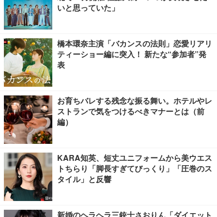
いと思っていた」
橋本環奈主演「バカンスの法則」恋愛リアリ
ティーショー編に突入！ 新たな“参加者”発
表
お育ちバレする残念な振る舞い。ホテルやレ
ストランで気をつけるべきマナーとは（前
編）
KARA知英、短丈ユニフォームから美ウエス
トちらり「脚長すぎてびっくり」「圧巻のス
タイル」と反響
新婚のヘラヘラ三銃士さおりん「ダイエット