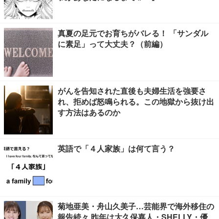
真夏の足元でお育ちがバレる！ 「サンダル
に素足」って大丈夫？（前編）
がんを告知された直後も夫婦生活を強要さ
れ、拒めば怒鳴られる。この地獄から抜け出
す方法はあるのか
英語で「４人家族」は何て言う？
菊地亜美・舟山久美子…芸能界で海外移住の
報告続々 昨年は大久保嘉人・SHELLY・優