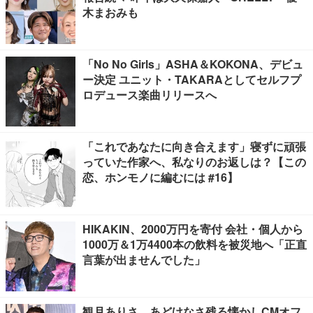
木まおみも
「No No Girls」ASHA＆KOKONA、デビュ
ー決定 ユニット・TAKARAとしてセルフプ
ロデュース楽曲リリースへ
「これであなたに向き合えます」寝ずに頑張
っていた作家へ、私なりのお返しは？【この
恋、ホンモノに編むには #16】
HIKAKIN、2000万円を寄付 会社・個人から
1000万＆1万4400本の飲料を被災地へ「正直
言葉が出ませんでした」
観月ありさ、あどけなさ残る懐かしCMオフ