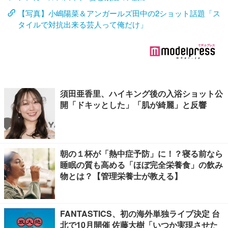
【写真】小嶋陽菜＆アンガールズ田中の2ショット話題「ス
タイルで対抗出来る芸人って俺だけ」
須田亜香里、ハイキング後の入浴ショット公
開「ドキッとした」「肌が綺麗」と反響
朝の１杯が「熱中症予防」に！？寝る前なら
睡眠の質も高める「ほぼ完全栄養食」の飲み
物とは？【管理栄養士が教える】
FANTASTICS、初の海外単独ライブ決定 台
北で10月開催 佐藤大樹「いつか実現させた