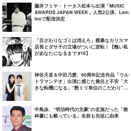
藤井フミヤ・トータス松本ら出演「MUSIC
AWARDS JAPAN WEEK」人気2公演、Lem
inoで配信決定
「目ざわりなゴミは消えろ」横暴なカリスマ
店長とダサ子の立場がついに逆転！【醜い私
があなたになるまで #16】
神谷天音＆中田乃愛、60周年記念作品「ウル
トラマンテオ」出演に感じた責任と不安「大
きな転機になる」“数ミリ単位のこだわり”特
撮技術に圧倒【インタビュー】
中島歩、“明治時代の文豪”の玄孫だった「教
科書にも載っている」名前も先祖に由来