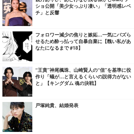
ショ公開「美少女っぷり凄い」「透明感レベ
チ」と反響
フォロワー減少の焦りと嫉妬…一気にバズら
せるため酔っ払って自暴自棄に【醜い私があ
なたになるまで #18】
“王賁”神尾楓珠、山崎賢人の“信”を基準に役
作り「蟻が…と言えるくらいの説得力がない
と」【キングダム 魂の決戦】
戸塚純貴、結婚発表