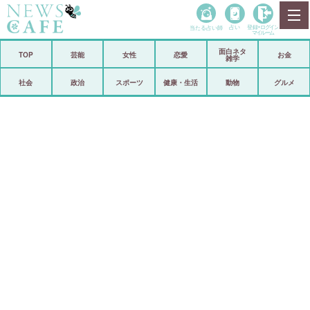
当たる占い師
占い
登録•
ログイン
マイルーム
面白ネタ
ホーム
TOP
芸能
女性
恋愛
お金
雑学
社会
政治
社会
政治
スポーツ
健康・生活
動物
グルメ
経済
海外
芸能
スポーツ
恋愛
ビックリ
コメントポスト
アリ／ナシ
リリース
ショップ
登録・ログイン/マイルーム