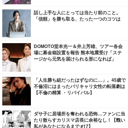
話し上手な人にとっては当たり前のこと。
「信頼」を勝ち取る、たった一つのコツは
DOMOTO堂本光一＆井上芳雄、ツアー各会
場に募金箱設置を報告 熊本地震受け「ステ
ージから元気を届けられる形になれば」
「人生勝ち組だったはずなのに…」。45歳で
不倫沼にはまったバリキャリ女性の転落劇は
【不倫の精算 ・リバイバル】
ダサ子に居場所を奪われる恐怖…ファンに当
たり散らすカリスマ店長に余裕なし！【醜い
私があなたになるまで #17】