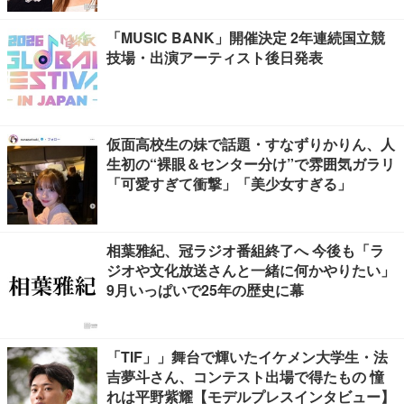
「MUSIC BANK」開催決定 2年連続国立競
技場・出演アーティスト後日発表
仮面高校生の妹で話題・すなずりかりん、人
生初の“裸眼＆センター分け”で雰囲気ガラリ
「可愛すぎて衝撃」「美少女すぎる」
相葉雅紀、冠ラジオ番組終了へ 今後も「ラ
ジオや文化放送さんと一緒に何かやりたい」
9月いっぱいで25年の歴史に幕
「TIF」」舞台で輝いたイケメン大学生・法
吉夢斗さん、コンテスト出場で得たもの 憧
れは平野紫耀【モデルプレスインタビュー】