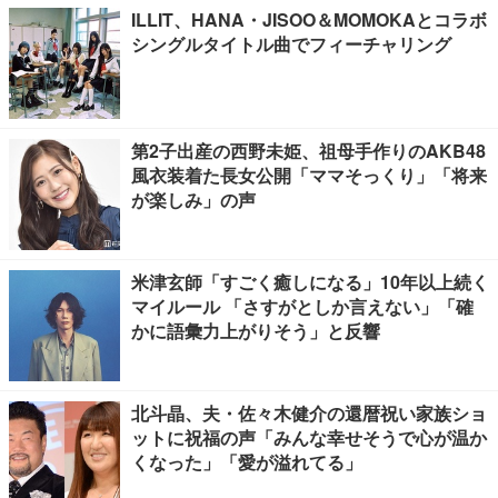
ILLIT、HANA・JISOO＆MOMOKAとコラボ
シングルタイトル曲でフィーチャリング
第2子出産の西野未姫、祖母手作りのAKB48
風衣装着た長女公開「ママそっくり」「将来
が楽しみ」の声
米津玄師「すごく癒しになる」10年以上続く
マイルール 「さすがとしか言えない」「確
かに語彙力上がりそう」と反響
北斗晶、夫・佐々木健介の還暦祝い家族ショ
ットに祝福の声「みんな幸せそうで心が温か
くなった」「愛が溢れてる」