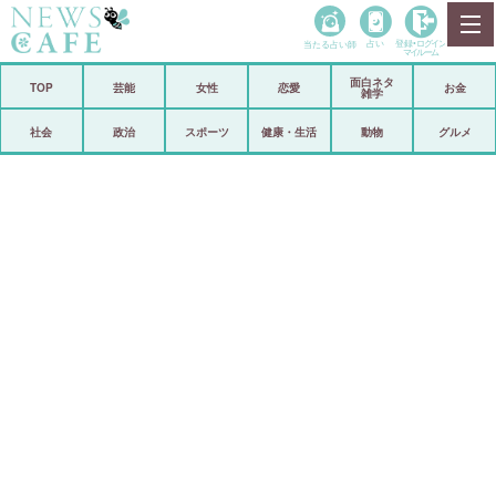
当たる占い師
占い
登録•
ログイン
マイルーム
面白ネタ
ホーム
TOP
芸能
女性
恋愛
お金
雑学
社会
政治
社会
政治
スポーツ
健康・生活
動物
グルメ
経済
海外
芸能
スポーツ
恋愛
ビックリ
コメントポスト
アリ／ナシ
リリース
ショップ
登録・ログイン/マイルーム