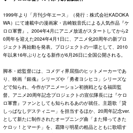
1999年より「月刊少年エース」（発行：株式会社KADOKA
WA）にて連載中の漫画家・吉崎観音氏による人気作品『ケ
ロロ軍曹』。2004年4月にアニメ放送がスタートしてから2
0周年を迎えた2024年4月1日に、アニメ化20周年の新プロ
ジェクト再始動を発表。プロジェクトの一環として、2010
年以来16年ぶりとなる新作が6月26日に全国公開される。
脚本・総監督には、コメディ界屈指のヒットメーカーであ
り、映画『銀魂』シリーズや「勇者ヨシヒコ」シリーズな
どで知られ、今作がアニメーション初挑戦となる福田監
督。アニメ20周年記念プロジェクトの宣伝隊長には『ケロ
ロ軍曹』ファンとしても知られるあのが就任。主題歌「貸
しっぱなしデスティニー」を担当するほか、20周年記念ver.
として新たに制作されたオープニング曲「また帰ってきた
ケロッ！とマーチ」を、霜降り明星の粗品とともに歌唱す