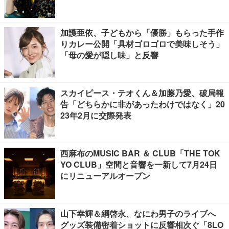
加護亜依、子どもから「優勝」もらった手作
りカレー公開「具材ゴロゴロで美味しそう」
「母の愛が隠し味」と反響
スカイピース・テオくん＆加藤乃愛、破局報
告「どちらかに非があったわけではなく」20
23年2月に交際発表
西麻布のMUSIC BAR ＆ CLUB「THE TOK
YO CLUB」空間と音響を一新して7月24日
にリニューアルオープン
山下幸輝＆綱啓永、なにわ男子のライブへ
グッズ装備密着ショットに反響相次ぐ「8LO