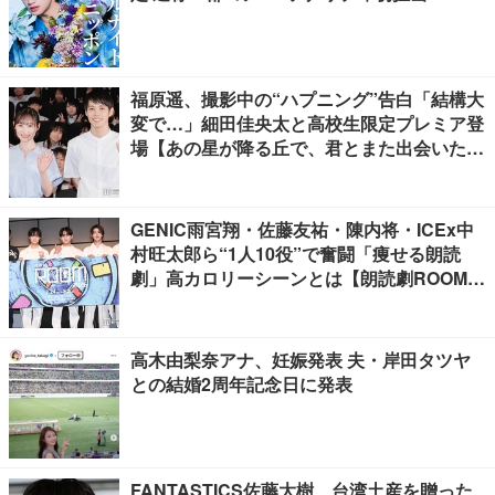
福原遥、撮影中の“ハプニング”告白「結構大
変で…」細田佳央太と高校生限定プレミア登
場【あの星が降る丘で、君とまた出会いた
い。】
GENIC雨宮翔・佐藤友祐・陳内将・ICEx中
村旺太郎ら“1人10役”で奮闘「痩せる朗読
劇」高カロリーシーンとは【朗読劇ROOM2
026】
高木由梨奈アナ、妊娠発表 夫・岸田タツヤ
との結婚2周年記念日に発表
FANTASTICS佐藤大樹、台湾土産を贈った