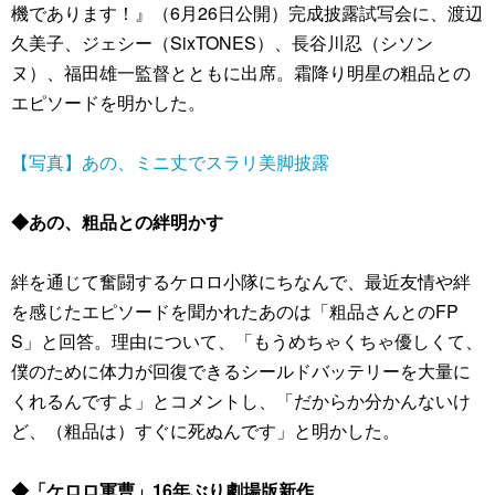
機であります！』（6月26日公開）完成披露試写会に、渡辺
久美子、ジェシー（SixTONES）、長谷川忍（シソン
ヌ）、福田雄一監督とともに出席。霜降り明星の粗品との
エピソードを明かした。
【写真】あの、ミニ丈でスラリ美脚披露
◆あの、粗品との絆明かす
絆を通じて奮闘するケロロ小隊にちなんで、最近友情や絆
を感じたエピソードを聞かれたあのは「粗品さんとのFP
S」と回答。理由について、「もうめちゃくちゃ優しくて、
僕のために体力が回復できるシールドバッテリーを大量に
くれるんですよ」とコメントし、「だからか分かんないけ
ど、（粗品は）すぐに死ぬんです」と明かした。
◆「ケロロ軍曹」16年ぶり劇場版新作