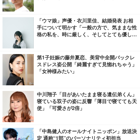
「ウマ娘」声優・衣川里佳、結婚発表 お相
手について明かす「一般の方で、気ままな性
格の私を、時に厳しく、そしてとても優し
く、全力でサポートしてくれる方です」
第1子妊娠の藤井夏恋、美背中全開バックレ
スドレス姿公開「綺麗すぎて見惚れちゃう」
「女神様みたい」
中川翔子「目があいたまま寝る遺伝弟くん」
寝ている双子の姿に反響「薄目で寝てても天
使」「可愛さが2倍」
「中島健人のオールナイトニッポン」放送決
定 通称“1部”のパーソナリティ初担当