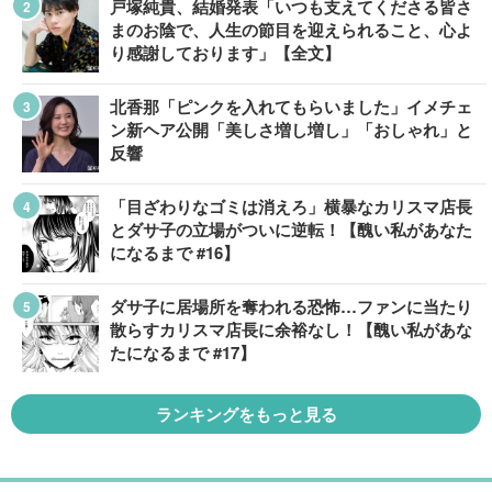
戸塚純貴、結婚発表「いつも支えてくださる皆さ
まのお陰で、人生の節目を迎えられること、心よ
り感謝しております」【全文】
北香那「ピンクを入れてもらいました」イメチェ
ン新ヘア公開「美しさ増し増し」「おしゃれ」と
反響
「目ざわりなゴミは消えろ」横暴なカリスマ店長
とダサ子の立場がついに逆転！【醜い私があなた
になるまで #16】
ダサ子に居場所を奪われる恐怖…ファンに当たり
散らすカリスマ店長に余裕なし！【醜い私があな
たになるまで #17】
ランキングをもっと見る