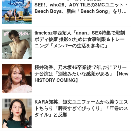
SEI!!、who28、ADY TILEの3MCユニット・
Beach Boys、新曲「Beach Song」をリリ
ース
timelesz寺西拓人「anan」SEX特集で彫刻
ボディ披露 撮影のために食事制限＆トレー
ニング「メンバーの生活を参考に」
桜井玲香、乃木坂46卒業後“7年ぶり”アリー
ナ公演は「別物みたいな感覚がある」【New
HISTORY COMING】
KARA知英、短丈ユニフォームから美ウエス
トちらり「脚長すぎてびっくり」「圧巻のス
タイル」と反響