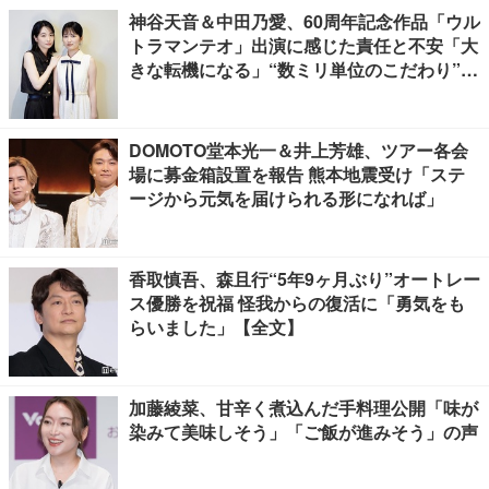
神谷天音＆中田乃愛、60周年記念作品「ウル
トラマンテオ」出演に感じた責任と不安「大
きな転機になる」“数ミリ単位のこだわり”特
撮技術に圧倒【インタビュー】
DOMOTO堂本光一＆井上芳雄、ツアー各会
場に募金箱設置を報告 熊本地震受け「ステ
ージから元気を届けられる形になれば」
香取慎吾、森且行“5年9ヶ月ぶり”オートレー
ス優勝を祝福 怪我からの復活に「勇気をも
らいました」【全文】
加藤綾菜、甘辛く煮込んだ手料理公開「味が
染みて美味しそう」「ご飯が進みそう」の声