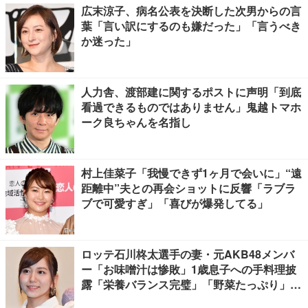
広末涼子、病名公表を決断した次男からの言
葉「言い訳にするのも嫌だった」「言うべき
か迷った」
人力舎、渡部建に関するポストに声明「到底
看過できるものではありません」鬼越トマホ
ーク良ちゃんを名指し
村上佳菜子「我慢できず1ヶ月で会いに」“遠
距離中”夫との再会ショットに反響「ラブラ
ブで可愛すぎ」「喜びが爆発してる」
ロッテ石川柊太選手の妻・元AKB48メンバ
ー「お味噌汁は惨敗」1歳息子への手料理披
露「栄養バランス完璧」「野菜たっぷり」の
声