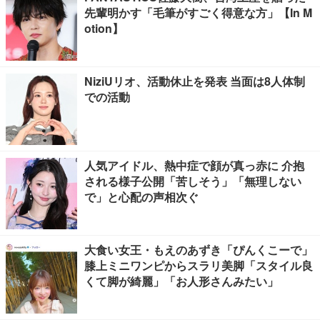
先輩明かす「毛筆がすごく得意な方」【In M
otion】
NiziUリオ、活動休止を発表 当面は8人体制
での活動
人気アイドル、熱中症で顔が真っ赤に 介抱
される様子公開「苦しそう」「無理しない
で」と心配の声相次ぐ
大食い女王・もえのあずき「ぴんくこーで」
膝上ミニワンピからスラリ美脚「スタイル良
くて脚が綺麗」「お人形さんみたい」