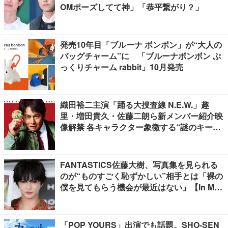
OMポーズしてて神」「恭平繋がり？」
発売10年目「ブルーナ ボンボン」が“大人の
バッグチャーム”に 「ブルーナボンボン ぷ
っくりチャーム rabbit」10月発売
織田裕二主演「踊る大捜査線 N.E.W.」趣
里・増田貴久・佐藤二朗ら新メンバー紹介映
像解禁 各キャラクター象徴する“謎のキーワ
ード”も
FANTASTICS佐藤大樹、写真集を見られる
のが“ものすごく恥ずかしい”相手とは「裸の
僕を見てもらう機会が最近はない」【In Moti
on】
「POP YOURS」出演でも話題。SHO-SEN