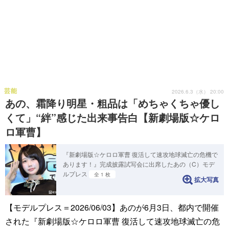
芸能
2026.6.3（水） 20:00
あの、霜降り明星・粗品は「めちゃくちゃ優し
くて」“絆”感じた出来事告白【新劇場版☆ケロ
ロ軍曹】
『新劇場版☆ケロロ軍曹 復活して速攻地球滅亡の危機で
あります！』完成披露試写会に出席したあの（C）モデ
ルプレス
全 1 枚
拡大写真
【モデルプレス＝2026/06/03】あのが6月3日、都内で開催
された『新劇場版☆ケロロ軍曹 復活して速攻地球滅亡の危