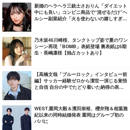
新婚のヘラヘラ三銃士さおりん「ダイエット
中にも良い」コンビニ商品で“混ぜるだけ”ヘ
ルシー副菜紹介「火を使わないの嬉しすぎ
る」「タンパク質たっぷりで最高」の声
乃木坂46川崎桜、タンクトップ姿で夏のワン
シーン再現「BOMB」表紙登場 裏表紙は6期
生・長嶋凛桜【独占カットあり】
【高橋文哉「ブルーロック」インタビュー前
編】サッカー経験ゼロから潔世一演じる覚悟
と自信 自分の中でたどり着いた納得の表現
「一番難しいポイントでしたが」
WEST.重岡大毅＆濱田崇裕、櫻井翔＆相葉雅
紀以来の同時結婚発表 重岡はグループ初の
パパに