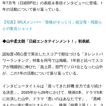
年7月号（日経BP社）の表紙＆巻頭インタビューに登場。1
年の活動について振り返っている。
【写真】M!LKメンバー「骨格がそっくり」祖父母・両親ら
との集合ショット
◆山中柔太朗「日経エンタテインメント！」初表紙
認知度×関心度で算出したスコアで順位づける「タレントパ
ワーランキング」特集を同号では掲載。1年前と比べてスコ
アが飛躍的に伸びた「急上昇」部門でソロ1位となった山中
が、この1年の活動について振り返っている。
インタビュータイトルは「巡ってきた好機 全力で走り続け
る決意」。2025年から26年にかけて、映画3本、ドラマ5本
に出演した山中。ドラマ『悪いのはあなたです』、『黒崎
さんの一途な愛がとまらない』、映画『純愛上等！』と、3