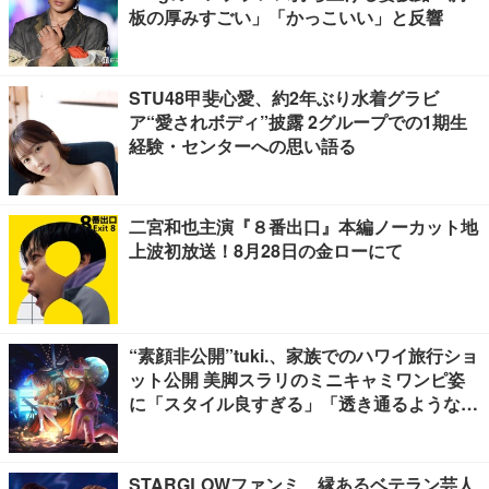
板の厚みすごい」「かっこいい」と反響
STU48甲斐心愛、約2年ぶり水着グラビ
ア“愛されボディ”披露 2グループでの1期生
経験・センターへの思い語る
二宮和也主演『８番出口』本編ノーカット地
上波初放送！8月28日の金ローにて
“素顔非公開”tuki.、家族でのハワイ旅行ショ
ット公開 美脚スラリのミニキャミワンピ姿
に「スタイル良すぎる」「透き通るような透
明感」と反響
STARGLOWファンミ、縁あるベテラン芸人