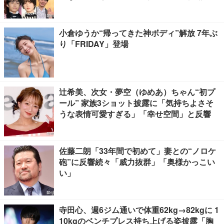
口春奈＆板倉滉選手ほか
小倉ゆうか“帰ってきた神ボディ”解放 7年ぶ
り「FRIDAY」登場
辻希美、次女・夢空（ゆめあ）ちゃん“初プ
ール” 家族3ショット披露に「気持ちよさそ
うな表情可愛すぎる」「幸せ空間」と反響
佐藤二朗「33年間で初めて」妻との“ノロケ
砲”に反響続々「威力抜群」「奥様かっこい
い」
寺田心、週6ジム通いで体重62kg→82kgに 1
10kgのベンチプレス持ち上げる姿披露「胸