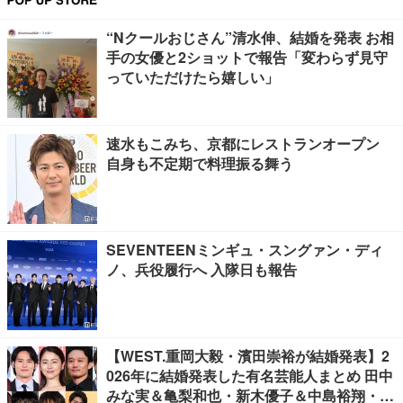
“Nクールおじさん”清水伸、結婚を発表 お相
手の女優と2ショットで報告「変わらず見守
っていただけたら嬉しい」
速水もこみち、京都にレストランオープン
自身も不定期で料理振る舞う
SEVENTEENミンギュ・スングァン・ディ
ノ、兵役履行へ 入隊日も報告
【WEST.重岡大毅・濱田崇裕が結婚発表】2
026年に結婚発表した有名芸能人まとめ 田中
みな実＆亀梨和也・新木優子＆中島裕翔・川