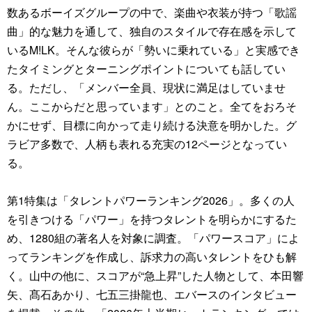
数あるボーイズグループの中で、楽曲や衣装が持つ「歌謡
曲」的な魅力を通して、独自のスタイルで存在感を示して
いるM!LK。そんな彼らが「勢いに乗れている」と実感でき
たタイミングとターニングポイントについても話してい
る。ただし、「メンバー全員、現状に満足はしていませ
ん。ここからだと思っています」とのこと。全てをおろそ
かにせず、目標に向かって走り続ける決意を明かした。グ
ラビア多数で、人柄も表れる充実の12ページとなってい
る。
第1特集は「タレントパワーランキング2026」。多くの人
を引きつける「パワー」を持つタレントを明らかにするた
め、1280組の著名人を対象に調査。「パワースコア」によ
ってランキングを作成し、訴求力の高いタレントをひも解
く。山中の他に、スコアが“急上昇”した人物として、本田響
矢、髙石あかり、七五三掛龍也、エバースのインタビュー