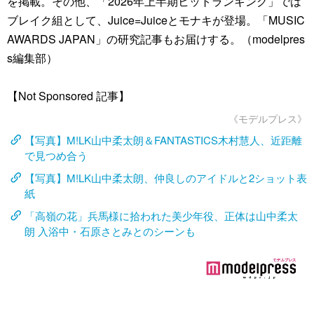
を掲載。その他、「2026年上半期ヒットランキング」では
ブレイク組として、Juice=Juiceとモナキが登場。「MUSIC
AWARDS JAPAN」の研究記事もお届けする。（modelpres
s編集部）
【Not Sponsored 記事】
《モデルプレス》
【写真】M!LK山中柔太朗＆FANTASTICS木村慧人、近距離
で見つめ合う
【写真】M!LK山中柔太朗、仲良しのアイドルと2ショット表
紙
「高嶺の花」兵馬様に拾われた美少年役、正体は山中柔太
朗 入浴中・石原さとみとのシーンも