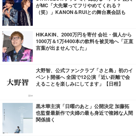
がMC「大先輩ってフリやめてくれる？
（笑）」KANON＆RUIとの舞台裏会話も
HIKAKIN、2000万円を寄付 会社・個人から
1000万＆1万4400本の飲料を被災地へ「正直
言葉が出ませんでした」
大野智、公式ファンクラブ「さと島」初のイ
ベント開催へ 全国で12公演「近い距離で会
えることを楽しみにしてます」【日程】
黒木華主演「日曜のあと」公開決定 加藤拓
也監督最新作で夫婦の最も身近で複雑な人間
関係描く