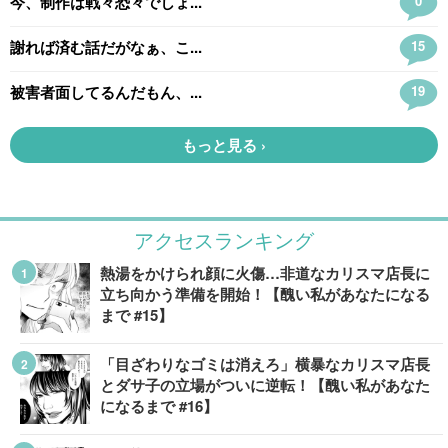
アクセスランキング
熱湯をかけられ顔に火傷…非道なカリスマ店長に
立ち向かう準備を開始！【醜い私があなたになる
まで #15】
「目ざわりなゴミは消えろ」横暴なカリスマ店長
とダサ子の立場がついに逆転！【醜い私があなた
になるまで #16】