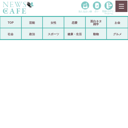
当たる占い師
占い
登録•
ログイン
マイルーム
面白ネタ
ホーム
TOP
芸能
女性
恋愛
お金
雑学
社会
政治
社会
政治
スポーツ
健康・生活
動物
グルメ
経済
海外
芸能
スポーツ
恋愛
ビックリ
コメントポスト
アリ／ナシ
リリース
ショップ
登録・ログイン/マイルーム