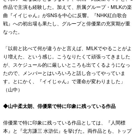
作品で主演も経験した。加えて、所属グループ・M!LKの楽
曲『イイじゃん』がSNSを中心に反響。『NHK紅白歌合
戦』への初出場も果たし、グループと俳優業の充実期が重
なった。
「以前と比べて何が違うかと言えば、M!LKでやることがよ
り増えた、という感じ。こうなりたくて頑張ってきました
が、スケジュール的に厳しいところも出てくるようになっ
たので、メンバーとはいろいろと話し合ってやっていま
す。とにかく、『イイじゃん』で運命が変わりました」
（山中）
◆山中柔太朗、俳優業で特に印象に残っている作品
俳優業で特に印象に残っている作品としては、『人間標
本』と『北方謙三 水滸伝』を挙げた。両作品とも、トップ