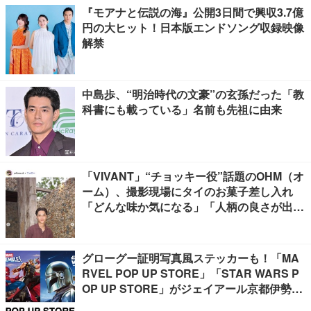
『モアナと伝説の海』公開3日間で興収3.7億
円の大ヒット！日本版エンドソング収録映像
解禁
中島歩、“明治時代の文豪”の玄孫だった「教
科書にも載っている」名前も先祖に由来
「VIVANT」“チョッキー役”話題のOHM（オ
ーム）、撮影現場にタイのお菓子差し入れ
「どんな味か気になる」「人柄の良さが出て
る」
グローグー証明写真風ステッカーも！「MA
RVEL POP UP STORE」「STAR WARS P
OP UP STORE」がジェイアール京都伊勢丹
で開催