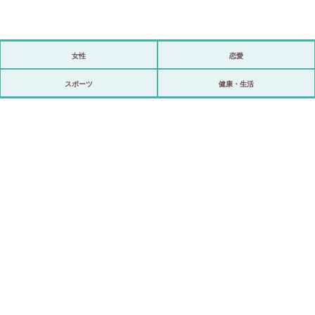
女性
恋愛
政治
スポーツ
健康・生活
海外
スポーツ
ビックリ
アリ／ナシ
ショップ
登録・ログイン/マイルーム