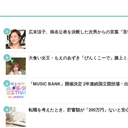
広末涼子、病名公表を決断した次男からの言葉「言
大食い女王・もえのあずき「ぴんくこーで」膝上ミ
「MUSIC BANK」開催決定 2年連続国立競技場
転職を考えたとき、貯蓄額が「200万円」ないと