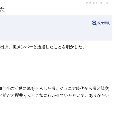
2026.6.4（木） 12:15
した」
拡大写真
）に生出演。嵐メンバーと遭遇したことを明かした。
もって、約26年半の活動に幕を下ろした嵐。ジュニア時代から嵐と親交
と前だと櫻井くんとご飯に行かせていただいて。ありがたい