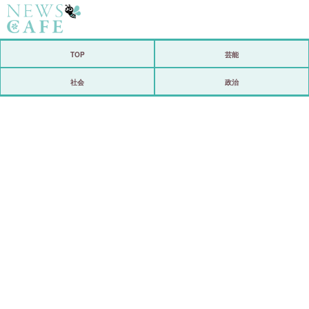
ホーム
TOP
芸能
社会
社会
政治
経済
芸能
恋愛
コメントポスト
リリース