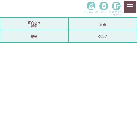
当たる占い師
占い
登録•
ログイン
マイルーム
面白ネタ
お金
雑学
動物
グルメ