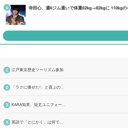
寺田心、週6ジム通いで体重62kg→82kgに 11