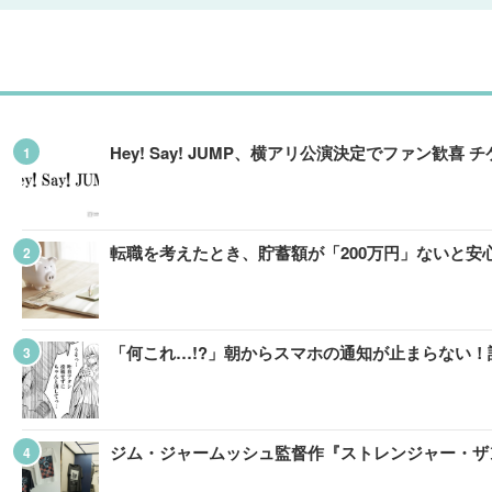
Hey! Say! JUMP、横アリ公演決定でファン
転職を考えたとき、貯蓄額が「200万円」ないと
「何これ…!?」朝からスマホの通知が止まらない！
ジム・ジャームッシュ監督作『ストレンジャー・ザン・パ