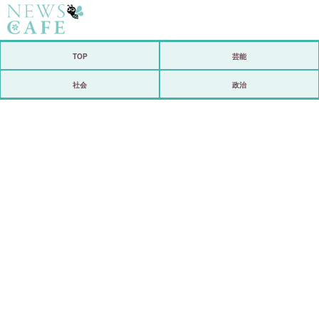
ホーム
TOP
芸能
社会
社会
政治
経済
芸能
恋愛
コメントポスト
リリース