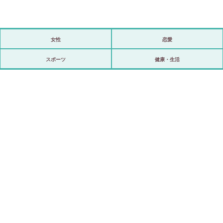
女性
恋愛
政治
スポーツ
健康・生活
海外
スポーツ
ビックリ
アリ／ナシ
ショップ
登録・ログイン/マイルーム