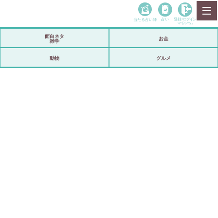
当たる占い師
占い
登録•
ログイン
マイルーム
面白ネタ
お金
雑学
動物
グルメ