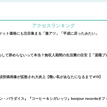
アクセスランキング
歓喜 チケット価格にも注目集まる「激アツ」「平成に戻ったみたい」
安心して辞めらないって本当？無収入期間の生活費の目安【「退職プ
誤投稿画像が拡散され大炎上【醜い私があなたになるまで #19】
ラダイス』『コーヒー＆シガレッツ』bonjour recordsオ