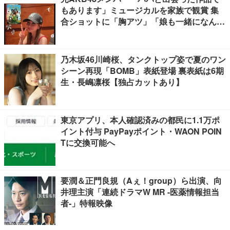
もあります」ミュージカルを家族で観賞 集
合ショットに「胸アツ」「娘も一緒になんて
感慨深い」の声
乃木坂46川崎桜、タンクトップ姿で夏のワン
シーン再現「BOMB」表紙登場 裏表紙は6期
生・長嶋凛桜【独占カットあり】
東京アプリ、本人確認済みの都民に1.1万ポ
イント付与 PayPayポイント・WAON POIN
Tに交換可能へ
要潤＆正門良規（Aぇ！group）ら出演、向
井理主演「連続ドラマW MR -医薬情報担当
者-」特報映像