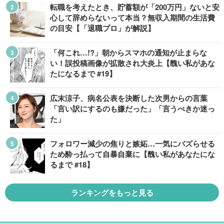
転職を考えたとき、貯蓄額が「200万円」ないと安
心して辞めらないって本当？無収入期間の生活費
の目安【「退職プロ」が解説】
「何これ…!?」朝からスマホの通知が止まらな
い！誤投稿画像が拡散され大炎上【醜い私があな
たになるまで #19】
広末涼子、病名公表を決断した次男からの言葉
「言い訳にするのも嫌だった」「言うべきか迷っ
た」
フォロワー減少の焦りと嫉妬…一気にバズらせる
ため酔っ払って自暴自棄に【醜い私があなたにな
るまで #18】
ランキングをもっと見る