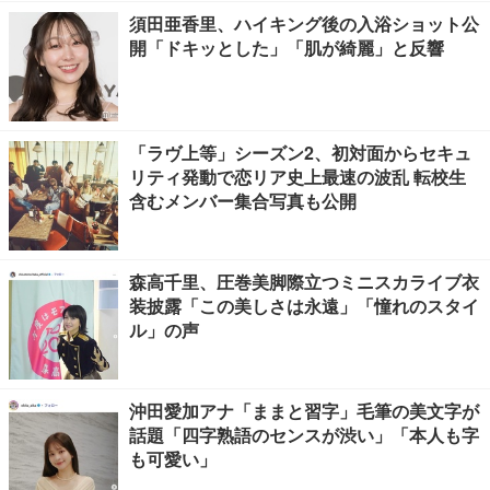
須田亜香里、ハイキング後の入浴ショット公
開「ドキッとした」「肌が綺麗」と反響
「ラヴ上等」シーズン2、初対面からセキュ
リティ発動で恋リア史上最速の波乱 転校生
含むメンバー集合写真も公開
森高千里、圧巻美脚際立つミニスカライブ衣
装披露「この美しさは永遠」「憧れのスタイ
ル」の声
沖田愛加アナ「ままと習字」毛筆の美文字が
話題「四字熟語のセンスが渋い」「本人も字
も可愛い」