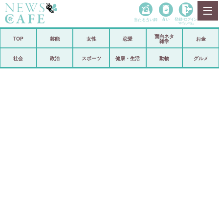
当たる占い師
占い
登録•
ログイン
マイルーム
面白ネタ
ホーム
TOP
芸能
女性
恋愛
お金
雑学
社会
政治
社会
政治
スポーツ
健康・生活
動物
グルメ
経済
海外
芸能
スポーツ
恋愛
ビックリ
コメントポスト
アリ／ナシ
リリース
ショップ
登録・ログイン/マイルーム