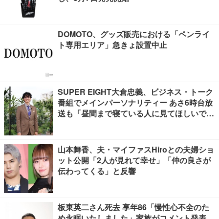
DOMOTO、グッズ販売における「ペンライ
ト専用エリア」急きょ設置中止
SUPER EIGHT大倉忠義、ビジネス・トーク
番組でメインパーソナリティー あさ6時台放
送も「昼間まで寝ている人に見てほしいで
す」
山本舞香、夫・マイファスHiroとの夫婦ショ
ット公開「2人が見れて幸せ」「仲の良さが
伝わってくる」と反響
板東英二さん死去 享年86「慢性心不全のた
め永眠いたしました」家族がコメント発表