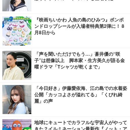
『映画ちいかわ 人魚の島のひみつ』ボンボ
ンドロップシールが入場者特典第2弾に！ 8
月8日から
「声を聞いただけでもう…」蒼井優の“咲
子”は想像以上 脚本家・生方美久が語る金
曜ドラマ「Tシャツが乾くまで」
「今日好き」伊藤愛依海、江の島での水着姿
公開「カッコよさが溢れてる」「くびれ綺
麗」の声
地球にキュートでカラフルな宇宙人がやって
きた？イルミネーション最新作『ノット・ア