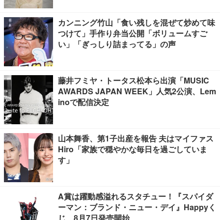
カンニング竹山「食い残しを混ぜて炒めて味
つけて」手作り弁当公開「ボリュームすご
い」「ぎっしり詰まってる」の声
藤井フミヤ・トータス松本ら出演「MUSIC
AWARDS JAPAN WEEK」人気2公演、Lem
inoで配信決定
山本舞香、第1子出産を報告 夫はマイファス
Hiro「家族で穏やかな毎日を過ごしていま
す」
A賞は躍動感溢れるスタチュー！『スパイダ
ーマン：ブランド・ニュー・デイ』Happyく
じ、8月7日発売開始