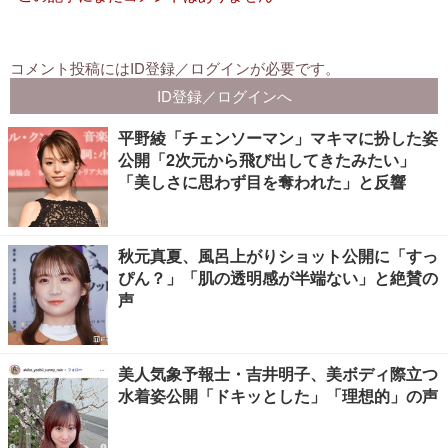
平野綾「チェンソーマン」マキマに扮した姿
公開「2次元から飛び出してきたみたい」
「美しさに思わず目を奪われた」と反響
秋元真夏、風呂上がりショット公開に「すっ
ぴん？」「肌の透明感が半端ない」と絶賛の
声
美人気象予報士・吉井明子、美ボディ際立つ
水着姿公開「ドキッとした」「理想的」の声