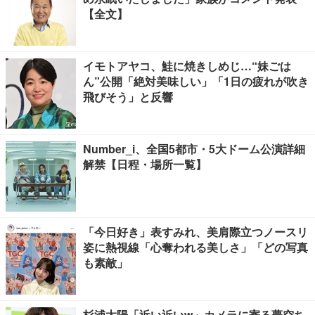
【全文】
イモトアヤコ、鮭に焼きしめじ…“妹ごは
ん”公開「絶対美味しい」「1日の疲れが吹き
飛びそう」と反響
Number_i、全国5都市・5大ドーム公演詳細
解禁【日程・場所一覧】
「今日好き」表すみれ、美肩際立つノースリ
姿に熱視線「心奪われる美しさ」「どの写真
も素敵」
杉浦太陽「近い近いw」カメラに寄る夢空ち