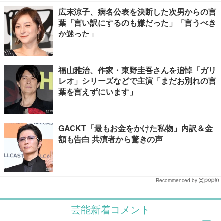
広末涼子、病名公表を決断した次男からの言
葉「言い訳にするのも嫌だった」「言うべき
か迷った」
福山雅治、作家・東野圭吾さんを追悼「ガリ
レオ」シリーズなどで主演「まだお別れの言
葉を言えずにいます」
GACKT「最もお金をかけた私物」内訳＆金
額も告白 共演者から驚きの声
Recommended by