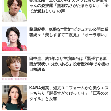
ゃんの姿披露「無邪気さがたまらない」「全
てが愛おしい」の声
藤原紀香、妖艶な“雪女”ビジュアル公開に反
響続々「美しすぎて二度見」「オーラ凄い」
田中圭、約1年ぶり主演舞台は「緊張する原
因が現状いっぱいある」役者歴26年で今後の
目標語る
KARA知英、短丈ユニフォームから美ウエス
トちらり「脚長すぎてびっくり」「圧巻のス
タイル」と反響