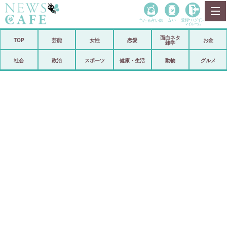
当たる占い師
占い
登録•
ログイン
マイルーム
面白ネタ
ホーム
TOP
芸能
女性
恋愛
お金
雑学
社会
政治
社会
政治
スポーツ
健康・生活
動物
グルメ
経済
海外
芸能
スポーツ
恋愛
ビックリ
コメントポスト
アリ／ナシ
リリース
ショップ
登録・ログイン/マイルーム