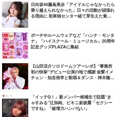
日向坂46藤嶌果歩「アイドルじゃなかったら
乗り越えられなかった」日々の活動が頑張れ
る理由に 初単独センター経て芽生えた覚悟
も【「果実の歩幅」インタビュー】
ポーチやルームウェアなど「ハンナ・モンタ
ナ」「ハイスクール・ミュージカル」20周年
記念グッズPLAZAに集結
【山田涼介ソロドームツアーレポ】“事務所
初の快挙”デビュー公演の地で感謝 金髪イメ
チェン・知念侑李と歌唱＆ダンス・神木隆之
介の声…サプライズ満載
「イッテQ！」新メンバー候補生で話題“き
ゃすみる”辻加純、ビキニ姿披露「セクシー
ですね」「破壊力ハンパない」