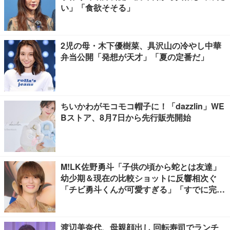
い」「食欲そそる」
2児の母・木下優樹菜、具沢山の冷やし中華
弁当公開「発想が天才」「夏の定番だ」
ちいかわがモコモコ帽子に！「dazzlin」WE
Bストア、8月7日から先行販売開始
M!LK佐野勇斗「子供の頃から蛇とは友達」
幼少期＆現在の比較ショットに反響相次ぐ
「チビ勇斗くんが可愛すぎる」「すでに完成
されてる」
渡辺美奈代、母親顔出し 回転寿司でランチ