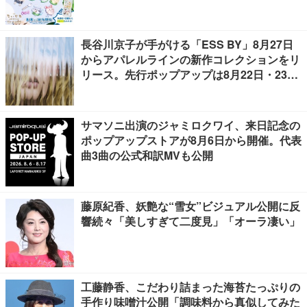
長谷川京子が手がける「ESS BY」8月27日
からアパレルラインの新作コレクションをリ
リース。先行ポップアップは8月22日・23日
開催
サマソニ出演のジャミロクワイ、来日記念の
ポップアップストアが8月6日から開催。代表
曲3曲の公式和訳MVも公開
藤原紀香、妖艶な“雪女”ビジュアル公開に反
響続々「美しすぎて二度見」「オーラ凄い」
工藤静香、こだわり詰まった海苔たっぷりの
手作り味噌汁公開「調味料から真似してみた