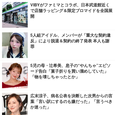
VIBYがファミマとコラボ、日本武道館近く
で店舗ラッピング＆限定ブロマイドを全国展
開
5人組アイドル、メンバーが「重大な契約違
反」により脱退＆契約の終了発表 本人も謝
罪
5児の母・辻希美、息子の“やんちゃ”エピソ
ード告白「菓子折りを買い溜めしていた」
「物を壊しちゃったとか」
広末涼子、病名公表を決断した次男からの言
葉「言い訳にするのも嫌だった」「言うべき
か迷った」