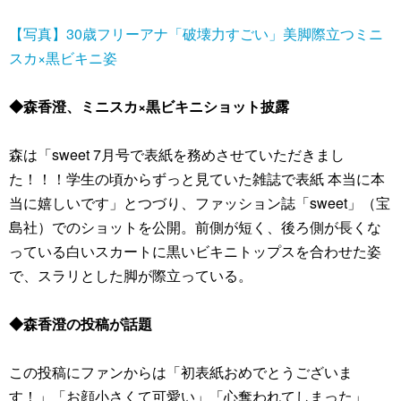
【写真】30歳フリーアナ「破壊力すごい」美脚際立つミニ
スカ×黒ビキニ姿
◆森香澄、ミニスカ×黒ビキニショット披露
森は「sweet 7月号で表紙を務めさせていただきまし
た！！！学生の頃からずっと見ていた雑誌で表紙 本当に本
当に嬉しいです」とつづり、ファッション誌「sweet」（宝
島社）でのショットを公開。前側が短く、後ろ側が長くな
っている白いスカートに黒いビキニトップスを合わせた姿
で、スラリとした脚が際立っている。
◆森香澄の投稿が話題
この投稿にファンからは「初表紙おめでとうございま
す！」「お顔小さくて可愛い」「心奪われてしまった」