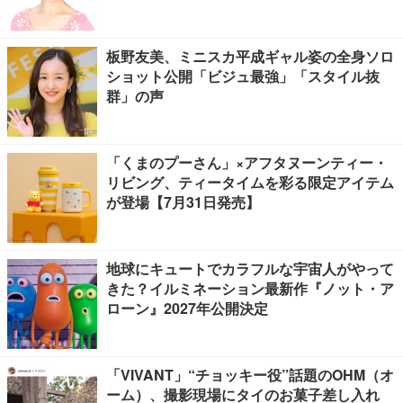
板野友美、ミニスカ平成ギャル姿の全身ソロ
ショット公開「ビジュ最強」「スタイル抜
群」の声
「くまのプーさん」×アフタヌーンティー・
リビング、ティータイムを彩る限定アイテム
が登場【7月31日発売】
地球にキュートでカラフルな宇宙人がやって
きた？イルミネーション最新作『ノット・ア
ローン』2027年公開決定
「VIVANT」“チョッキー役”話題のOHM（オ
ーム）、撮影現場にタイのお菓子差し入れ