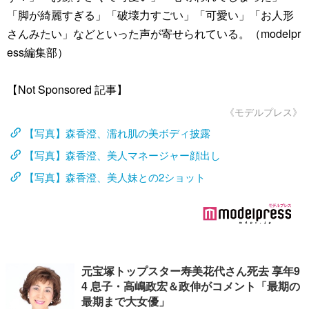
「脚が綺麗すぎる」「破壊力すごい」「可愛い」「お人形
さんみたい」などといった声が寄せられている。（modelpr
ess編集部）
【Not Sponsored 記事】
《モデルプレス》
【写真】森香澄、濡れ肌の美ボディ披露
【写真】森香澄、美人マネージャー顔出し
【写真】森香澄、美人妹との2ショット
元宝塚トップスター寿美花代さん死去 享年9
4 息子・高嶋政宏＆政伸がコメント「最期の
最期まで大女優」