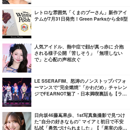
レトロな雰囲気「くまのプーさん」新作アイ
テムが7月31日発売！Green Parksから全8型
人気アイドル、熱中症で顔が真っ赤に 介抱
される様子公開「苦しそう」「無理しない
で」と心配の声相次ぐ
LE SSERAFIM、怒涛のノンストップパフォ
ーマンスで“完全燃焼”「かわだめ」チャレン
ジでFEARNOT魅了・日本満喫裏話も【ライ
ブレポート】
日向坂46藤嶌果歩、1st写真集撮影で見つけ
た“自分の好きなもの” マイアミ初日で不安
払拭「勇気づけられました」【「果実の歩