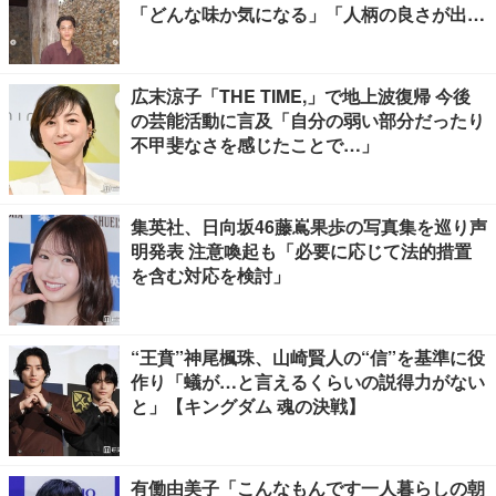
「どんな味か気になる」「人柄の良さが出て
る」
広末涼子「THE TIME,」で地上波復帰 今後
の芸能活動に言及「自分の弱い部分だったり
不甲斐なさを感じたことで…」
集英社、日向坂46藤嶌果歩の写真集を巡り声
明発表 注意喚起も「必要に応じて法的措置
を含む対応を検討」
“王賁”神尾楓珠、山崎賢人の“信”を基準に役
作り「蟻が…と言えるくらいの説得力がない
と」【キングダム 魂の決戦】
有働由美子「こんなもんです一人暮らしの朝