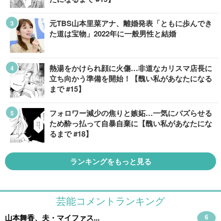
元TBS山本里菜アナ、離婚発表「ともに歩んでき
た道は宝物」2022年に一般男性と結婚
熱湯をかけられ顔に火傷…非道なカリスマ店長に
立ち向かう準備を開始！【醜い私があなたになる
まで #15】
フォロワー減少の焦りと嫉妬…一気にバズらせる
ため酔っ払って自暴自棄に【醜い私があなたにな
るまで #18】
ランキングをもっと見る