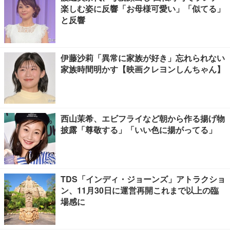
楽しむ姿に反響「お母様可愛い」「似てる」
と反響
伊藤沙莉「異常に家族が好き」忘れられない
家族時間明かす【映画クレヨンしんちゃん】
西山茉希、エビフライなど朝から作る揚げ物
披露「尊敬する」「いい色に揚がってる」
TDS「インディ・ジョーンズ」アトラクショ
ン、11月30日に運営再開これまで以上の臨
場感に