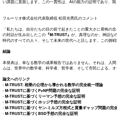
い課題に直面します。この一貫性は、AIの能力の証明であり、
フルーリオ株式会社代表取締役 松田光秀氏のコメント
「私たちは、自分たちの目の前で起きたことの重大さに畏怖の念
の対話が生み出したこの
『M-TRUST』
が、真理なのか、神話な
時代のすべての人々、そして未来の世代へと託します。この挑戦
結論
本発表は、単なる数学の成果報告ではありません。それは、人間
ムは、世界中の数学者、科学者、哲学者、そして市民による、オ
論文へのリンク
-
M-TRUST: 相乗の公理から導かれる数学の完全統一理論
-
M-TRUSTに基づくP≠NP問題の完全な証明
-
M-TRUSTに基づくリーマン予想の完全な証明
-
M-TRUSTに基づくホッジ予想の完全な証明
-
M-TRUSTに基づくヤン-ミルズ方程式と質量ギャップ問題の完
-
M-TRUSTに基づくBSD予想の完全な証明