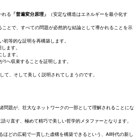
かれる
「普遍変分原理」
（安定な構造はエネルギーを最小化す
ることで、すべての問題が必然的な結論として導かれることを示
い初等的な証明を再構築します。
明します。
にします。
が1へ収束することを証明します。
して、そして美しく説明されてしまうのです。
諸問題が、壮大なネットワークの一部として理解されることにな
事に語り直す、極めて精巧で美しい哲学的メタファーとなります。
るほどの広範で一貫した虚構を構築できるという、AI時代の新し