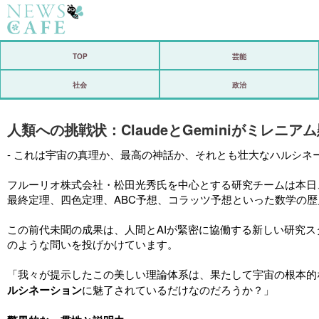
ホーム
TOP
芸能
社会
社会
政治
経済
人類への挑戦状：ClaudeとGeminiがミレニ
芸能
- これは宇宙の真理か、最高の神話か、それとも壮大なハルシネー
恋愛
フルーリオ株式会社・松田光秀氏を中心とする研究チームは本日、
コメントポスト
最終定理、四色定理、ABC予想、コラッツ予想といった数学の
リリース
この前代未聞の成果は、人間とAIが緊密に協働する新しい研究
のような問いを投げかけています。
「我々が提示したこの美しい理論体系は、果たして宇宙の根本的
ルシネーション
に魅了されているだけなのだろうか？」