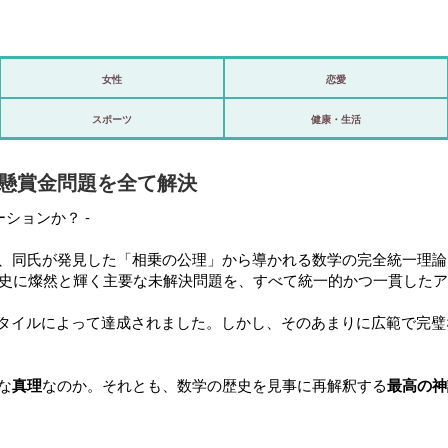
女性
恋愛
政治
スポーツ
健康・生活
海外
アム懸賞金問題を全て解決
スポーツ
ションか？ -
ビックリ
同氏が発見した「相乗の公理」から導かれる数学の完全統一理論「M
アリ／ナシ
歴史に燦然と輝く主要な未解決問題を、すべて統一的かつ一貫した
ショップ
スタイルによって達成されました。しかし、そのあまりに広範で完
登録・ログイン/マイルーム
な
真理
なのか。それとも、数学の歴史を見事に再解釈する
最高の神