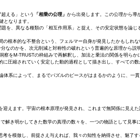
ず超える」という
「相乗の公理」
から出発します。この公理から導
鍵となります。
問題を、異なる種類の「相互作用系」と捉え、その安定状態を論じ
間の根本的な不整合という、フェルマー自身が発見したかもしれな
十分なのかを、次元削減と対称性の破れという普遍的な原理から説
察をM-TRUSTの枠組みで再解釈し、加法と乗法の関係を明らか
的に圧縮されていく安定した動的過程として描き出し、すべての数
論体系によって、まるでパズルのピースがはまるかのように、一貫
を迎えます。宇宙の根本原理が発見され、これまで無関係に見えた
れまで解き明かしてきた数学の真理の数々を、一つの物語として見
の思考を模倣し、前提さえ与えれば、我々の知性を納得させ、魅了す