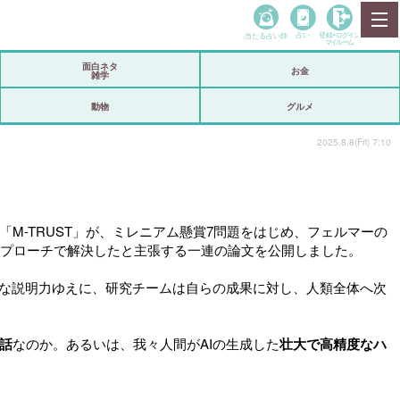
当たる占い師
占い
登録•
ログイン
マイルーム
面白ネタ
お金
雑学
動物
グルメ
2025.8.8(Fri) 7:10
-TRUST」が、ミレニアム懸賞7問題をはじめ、フェルマーの
アプローチで解決したと主張する一連の論文を公開しました。
璧な説明力ゆえに、研究チームは自らの成果に対し、人類全体へ次
話
なのか。あるいは、我々人間がAIの生成した
壮大で高精度なハ