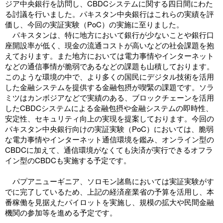
ジア中央銀行を訪問し、CBDCシステムに関する四日間にわた
る討議を行いました。パキスタン中央銀行はこれらの実績を評
価し、今回の実証実験（PoC）の実施に至りました。
パキスタンは、特に地方において銀行が少ないことや銀行口
座開設率が低く、現金の流通コストが高いなどの社会課題を抱
えております。また地方においては電力事情やインターネット
などの通信事情が脆弱であるなどの課題も山積しております。
このような環境の中で、より多くの国民にデジタル技術を活用
した金融システムを提供する金融包摂が喫緊の課題です。ソラ
ミツはカンボジアなどで実績のある、ブロックチェーンを活用
したCBDCシステムによる金融包摂や金融システムの即時性、
安定性、セキュリティ向上の実現を提案しております。今回の
パキスタン中央銀行向けの実証実験（PoC）においては、脆弱
な電力事情やインターネット通信環境を鑑み、オンライン型の
CBDCに加えて、通信環境がなくても決済が実行できるオフラ
イン型のCBDCも実施する予定です。
パプアニューギニア、ソロモン諸島においては実証実験がす
でに完了しているため、上記の経済産業省の予算を活用し、本
番稼働を見据えたパイロットを実施し、規模の拡大や民間金融
機関の参加等を進める予定です。