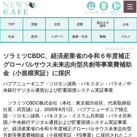
当たる占い師
占い
登録•
ログイン
マイルーム
面白ネタ
ホーム
TOP
芸能
女性
恋愛
お金
雑学
社会
政治
社会
政治
スポーツ
健康・生活
動物
グルメ
経済
海外
2025.8.14(Thu) 2:10
ソラミツCBDC、経済産業省の令和６年度補正
芸能
スポーツ
グローバルサウス未来志向型共創等事業費補助
金（小規模実証）に採択
恋愛
ビックリ
パプアニューギニア・ソロモン諸島・パキスタン・パラオ／中
コメントポスト
アリ／ナシ
央銀行デジタル通貨および貯蓄国債システム実証事業
リリース
ショップ
ソラミツCBDC株式会社（本社：東京都渋谷区、代表取締役
社長：武宮誠）は、2025年8月1日、パプアニューギニア独立
登録・ログイン/マイルーム
国・ソロモン諸島・パキスタン・イスラム共和国・パラオ共和
国／中央銀行デジタル通貨および貯蓄国債システム実証事業
が、経済産業省の令和６年度補正グローバルサウス未来志向型
共創等事業費補助金（小規模実証・FS事業）に採択されたこと