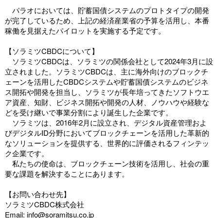
パラオにおいては、貯蓄国債システムのプロトタイプの開発
が完了しているため、上記の経済産業省の予算を活用し、本番
稼働を見据えたパイロットを実施する予定です。
【ソラミツCBDCについて】
ソラミツCBDCは、ソラミツの関係会社として2024年3月に設
立されました。ソラミツCBDCは、主に海外向けのブロックチ
ェーンを活用したCBDCシステムや貯蓄国債システムのビジネ
ス開拓や開発を担当し、ソラミツが長年培ってきたソフトウエ
ア資産、知財、ビジネス開拓や開発の人材、ノウハウや経験な
どを受け継いで事業分割により誕生した企業です。
ソラミツは、2016年2月に設立され、デジタル資産管理およ
びデジタルID分野においてブロックチェーンを活用した革新的
なソリューションを提供する、世界的に評価されるフィンテッ
ク企業です。
私たちの使命は、ブロックチェーン技術を活用し、社会の重
要な課題を解決することにあります。
【お問い合わせ先】
ソラミツCBDC株式会社
Email: info@soramitsu.co.jp