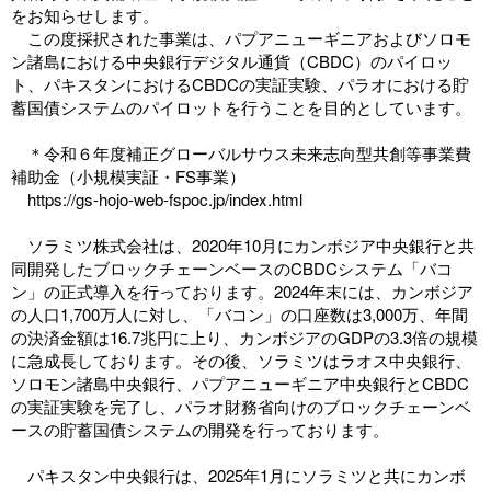
をお知らせします。
この度採択された事業は、パプアニューギニアおよびソロモ
ン諸島における中央銀行デジタル通貨（CBDC）のパイロッ
ト、パキスタンにおけるCBDCの実証実験、パラオにおける貯
蓄国債システムのパイロットを行うことを目的としています。
＊令和６年度補正グローバルサウス未来志向型共創等事業費
補助金（小規模実証・FS事業）
https://gs-hojo-web-fspoc.jp/index.html
ソラミツ株式会社は、2020年10月にカンボジア中央銀行と共
同開発したブロックチェーンベースのCBDCシステム「バコ
ン」の正式導入を行っております。2024年末には、カンボジア
の人口1,700万人に対し、「バコン」の口座数は3,000万、年間
の決済金額は16.7兆円に上り、カンボジアのGDPの3.3倍の規模
に急成長しております。その後、ソラミツはラオス中央銀行、
ソロモン諸島中央銀行、パプアニューギニア中央銀行とCBDC
の実証実験を完了し、パラオ財務省向けのブロックチェーンベ
ースの貯蓄国債システムの開発を行っております。
パキスタン中央銀行は、2025年1月にソラミツと共にカンボ