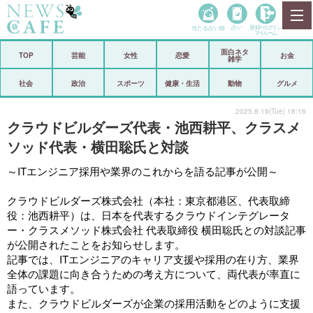
当たる占い師
占い
登録•
ログイン
マイルーム
面白ネタ
ホーム
TOP
芸能
女性
恋愛
お金
雑学
社会
政治
社会
政治
スポーツ
健康・生活
動物
グルメ
経済
海外
2025.8.19(Tue) 18:16
クラウドビルダーズ代表・池西耕平、クラスメ
芸能
スポーツ
ソッド代表・横田聡氏と対談
恋愛
ビックリ
～ITエンジニア採用や業界のこれからを語る記事が公開～
コメントポスト
アリ／ナシ
クラウドビルダーズ株式会社（本社：東京都港区、代表取締
役：池西耕平）は、日本を代表するクラウドインテグレータ
リリース
ショップ
ー・クラスメソッド株式会社 代表取締役 横田聡氏との対談記事
が公開されたことをお知らせします。
記事では、ITエンジニアのキャリア支援や採用の在り方、業界
登録・ログイン/マイルーム
全体の課題に向き合うための考え方について、両代表が率直に
語っています。
また、クラウドビルダーズが企業の採用活動をどのように支援