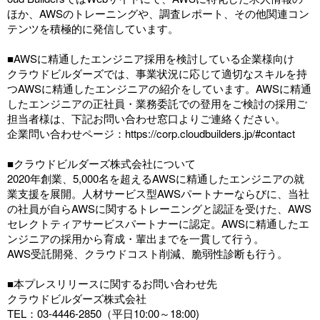
ほか、AWSのトレーニングや、調査レポート、その他関連コン
テンツを積極的に発信しています。
■AWSに精通したエンジニア採用を検討している企業様向け
クラウドビルダーズでは、事業状況に応じて適切なスキルを持
つAWSに精通したエンジニアの紹介をしています。AWSに精通
したエンジニアの正社員・業務委託での登用をご検討の採用ご
担当者様は、下記お問い合わせ窓口よりご連絡ください。
企業問い合わせページ：
https://corp.cloudbuilders.jp/#contact
■クラウドビルダーズ株式会社について
2020年創業、5,000名を超えるAWSに精通したエンジニアの就
業支援を展開。人材サービス型AWSパートナーならびに、当社
の社員が自らAWSに関するトレーニングと認証を受けた、AWS
セレクトティアサービスパートナーに認定。AWSに精通したエ
ンジニアの採用から育成・輩出までを一貫して行う。
AWS受託開発、クラウドコスト削減、脆弱性診断も行う。
■本プレスリリースに関するお問い合わせ先
クラウドビルダーズ株式会社
TEL：03-4446-2850（平日10:00～18:00)