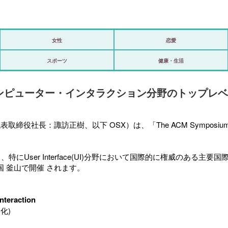
女性
恋愛
政治
スポーツ
健康・生活
海外
ピューター・インタラクション分野のトップレベルの
スポーツ
ビックリ
表取締役社長：諏訪正樹、以下 OSX）は、「
The ACM Symposium o
アリ／ナシ
究分野の中でも、特にUser Interface(UI)分野において国際的に権威のあ
ショップ
国 釜山で開催 されます。
登録・ログイン/マイルーム
nteraction
化)