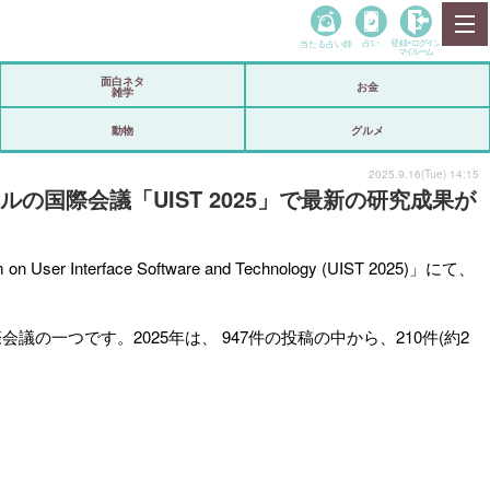
当たる占い師
占い
登録•
ログイン
マイルーム
面白ネタ
お金
雑学
動物
グルメ
2025.9.16(Tue) 14:15
国際会議「UIST 2025」で最新の研究成果が
n User Interface Software and Technology (UIST 2025)
」にて、
る主要国際会議の一つです。2025年は、 947件の投稿の中から、210件(約2