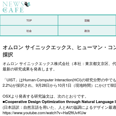
ホーム
TOP
芸能
社会
社会
政治
経済
オムロン サイニックエックス、ヒューマン・コン
芸能
採択
恋愛
オムロン サイニックエックス株式会社（本社：東京都文京区、代
最新の研究成果を発表します。
コメントポスト
「UIST」はHuman-Computer Interaction(HCI)の研
リリース
2.2%)が採択され、9月28日から10月1日（現地時間）にかけて韓
OSXより発表する研究論文は、次のとおりです。
■Cooperative Design Optimization through Natural Language I
(日本語訳：自然言語を用いた、人とAIの協調によるデザイン最適
https://www.youtube.com/watch?v=Haf2ftUvKUw