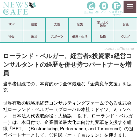
当たる占い師
占い
登録•
ログイン
マイルーム
面白ネタ
ホーム
TOP
芸能
女性
恋愛
お金
雑学
社会
政治
社会
政治
スポーツ
健康・生活
動物
グルメ
経済
海外
2025.10.2(Thu) 3:40
ローランド・ベルガー、経営者x投資家x経営コ
芸能
スポーツ
ンサルタントの経歴を併せ持つパートナーを増
員
恋愛
ビックリ
当事者目線での、本質的かつ全体最適な「企業変革支援」を拡
コメントポスト
アリ／ナシ
充
リリース
ショップ
世界有数の戦略系経営コンサルティングファームである
株式会
社ローランド・ベルガー
（グローバル本社：ドイツ、ミュンヘ
登録・ログイン/マイルーム
ン 日本法人代表取締役：大橋譲 以下、ローランド・ベルガ
ー）は、本日付で、企業価値最大化に向けた変革を支援する組
織「RPT」（Restructuring, Performance, and Turnaround）の担
当パートナーとして、呉哲民（オ・チョルミン）を迎えまし