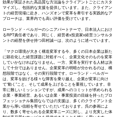
効果が実証された高品質な方法論をクライアントごとにカスタ
マイズし、包括的な支援を提供しています。また、クライアン
トの経営現場に赴き、ハンズオンで変革を牽引する実践的なア
プローチは、業界内でも高い評価を受けています。
ローランド・ベルガーのシニアパートナーで、日本法人におけ
るRPT責任者であり、同じく、経営者x投資家x経営コンサルタ
ントの経歴を併せ持つ
田村誠一
は、次のように述べています。
「マクロ環境が大きく構造変革する今、多くの日本企業は新た
に顕在化した経営課題に対処すべく、企業文化そのものを変革
していかなければなりません。一方、変革を実行する人材は決
して十分ではありません。企業変革の明暗が分かれるのは、構
想段階ではなく、その実行段階です。ローランド・ベルガー
は、変革を妨げる様々な障害を乗り越え、企業が変革に向け
て“動く”こと、そして成果を上げることを重視しています。非
常に難しいミッションですが、成果へのコミットが求められる
企業・事業経営、あるいは企業・事業投資の目線を持ったプロ
フェッショナル集団ならではの支援は、多くのクライアント企
業から厚い信頼を寄せていただいております。呉の参画によ
り、数多く寄せられる企業変革ニーズに対し、より充実した体
制で高品質なサービスを提供できることを嬉しく思います。」