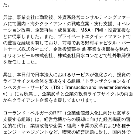
た。
呉は、事業会社に勤務後、外資系経営コンサルティングファー
ムにて国内・海外クライアントの戦略立案・実行支援、オペレ
ーション改善、企業再生・成長支援、M&A・PMI・投資支援な
どに従事しました。また、プライベートエクイティファンドで
の豊富な経験を有しており、前職である野村キャピタル・パー
トナーズ株式会社にて、企業投資部長 兼 事業支援部長を務め、
オリオンビール株式会社、株式会社日水コンなどで社外取締役
を歴任しました。
呉は、本日付で日本法人におけるサービスが強化され、投資の
ライフサイクル全体を支援をする組織「トランザクション＆イ
ンベスター・サービス（TIS：Transaction and Invester Service
s）」にも所属し、企業変革と企業の投資ライフサイクルの両面
からクライアント企業を支援してまいります。
ローランド・ベルガーのRPT（企業価値最大化に向けた変革を
支援する組織）は、経営危機からの脱却に向けた経営機能の暫
定的な代行、業績改善や企業・組織・事業の変革および各種チ
ェンジ・マネジメントなど、喫緊の経営課題に対し、国内外で