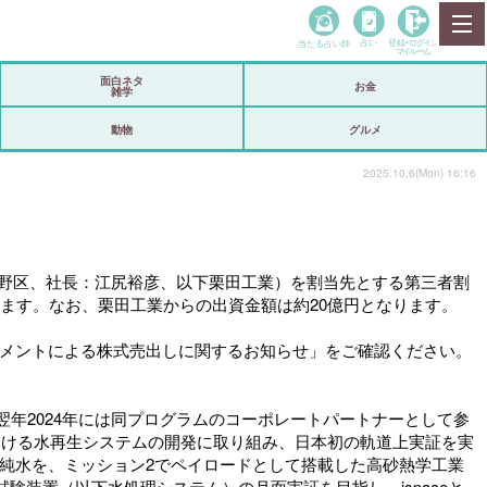
当たる占い師
占い
登録•
ログイン
マイルーム
面白ネタ
お金
雑学
動物
グルメ
2025.10.6(Mon) 16:16
京都中野区、社長：江尻裕彦、以下栗田工業）を割当先とする第三者割
ます。なお、栗田工業からの出資金額は約20億円となります。
トメントによる株式売出しに関するお知らせ」をご確認ください。
て、翌年2024年には同プログラムのコーポレートパートナーとして参
における水再生システムの開発に取り組み、日本初の軌道上実証を実
純水を、ミッション2でペイロードとして搭載した高砂熱学工業
験装置（以下水処理システム）の月面実証を目指し、ispaceと