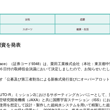
女性
恋愛
政治
スポーツ
健康・生活
海外
増資を発表
スポーツ
ビックリ
ispace）（証券コード9348）は、栗田工業株式会社（本社：東
アリ／ナシ
月６日付の取締役会決議において決定しましたので、お知らせいたし
ショップ
ます「公募及び第三者割当による新株式発行並びにオーバーアロッ
登録・ログイン/マイルーム
HAKUTO-R」ミッション2におけるサポーティングカンパニーとし
研究開発機構（JAXA）と共に国際宇宙ステーション（ISS）
使用を想定して設計・製作した超純水システムを用いて精製した超
。この様な背景から、2025年3月には、将来の月面水処理実証試