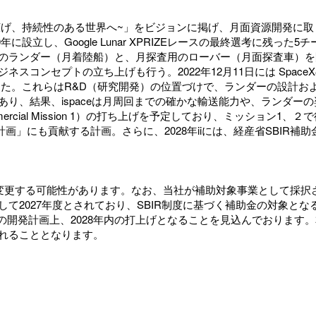
e. ~人類の生活圏を宇宙に広げ、持続性のある世界へ~」をビジョンに掲げ、
に設立し、Google Lunar XPRIZEレースの最終選考に残っ
のランダー（月着陸船）と、月探査用のローバー（月面探査車）を
ンセプトの立ち上げも行う。2022年12月11日には SpaceX
完了した。これらはR&D（研究開発）の位置づけで、ランダーの設計
、結果、ispaceは月周回までの確かな輸送能力や、ランダーの
ommercial Mission 1）の打ち上げを予定しており、ミッシ
画」にも貢献する計画。さらに、2028年iiには、経産省SBIR
可能性があります。なお、当社が補助対象事業として採択されたSBIR（Smal
2027年度とされており、SBIR制度に基づく補助金の対象とな
社内の開発計画上、2028年内の打上げとなることを見込んでおります
れることとなります。