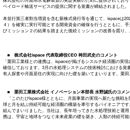
ペイロード輸送サービスの提供に関する覚書が締結されました。
本並行第三者割当増資を含む新株式発行等を通じて、ispaceは20
４）を確実に実行可能とする開発資金の確保を行うとともに、手
びミッション２の結果を踏まえた後続ミッションの改善を図り、
■
株式会社ispace 代表取締役CEO 袴田武史のコメント
「栗田工業様との連携は、ispaceが掲げるシスルナ経済圏の
確信しております。3月の水処理システムの技術検討における覚
有人探査や月面居住の実現に向けた礎を築いてまいります。栗田
■
栗田工業株式会社 イノベーション本部長 水野誠氏のコメン
「このたびispace様とともに、月面事業の実現へ新たな挑戦
球と月を結ぶ持続可能な経済圏の構築を牽引するパイオニアです
組んでまいりました。当社は、長年培ってきた水処理技術と運用
携は、宇宙と地球をつなぐ未来産業の礎を築き、人類の持続可能