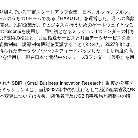
月面資源開発に取り組んでいる宇宙スタートアップ企業。日本、ルクセンブルク、
た5チームのうちの1チームである「HAKUTO」を運営した。月への高頻
開発。民間企業が月でビジネスを行うためのゲートウェイとなる
のFalcon 9を使用し、同社初となるミッション1のランダーの打ち
および技術の検証と、月面輸送サービスと月面データサービスの提
姿勢制御、誘導制御機能を実証することが出来た。2027年iには、
ョン1、２で得られたデータやノウハウをフィードバックした、より精度の高
補助金を活用し、現在日本で開発中のシリーズ3ランダー（仮称）を用
l Business Innovation Research）制度の公募テ
るミッション４は、当初2027年中の打上げとして経済産業省及びS
。本変更については今後、関係省庁及びSBIR事務局と調整中の段