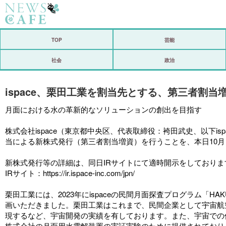
ホーム
TOP
芸能
社会
社会
政治
経済
ispace、栗田工業を割当先とする、第三者割当
芸能
月面における水の革新的なソリューションの創出を目指す
恋愛
株式会社ispace（東京都中央区、代表取締役：袴田武史、以下
コメントポスト
当による新株式発行（第三者割当増資）を行うことを、本日10
リリース
新株式発行等の詳細は、同日IRサイトにて適時開示をしており
IRサイト：
https://ir.ispace-inc.com/jpn/
栗田工業には、2023年にispaceの民間月面探査プログラム「
画いただきました。栗田工業はこれまで、民間企業として宇宙航空
現するなど、宇宙開発の実績を有しております。また、宇宙での
株式会社の月面用水電解装置の実証実験のために提供されております