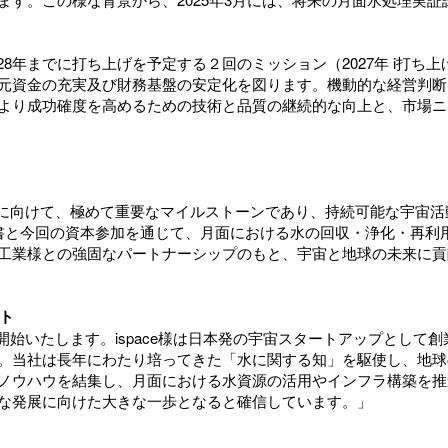
28年までに打ち上げを予定する２回のミッション（2027年 i打ち上
元資金の充実及び財務基盤の安定化を図ります。機動的な経営判断
より成功確度を高めるための技術と品質の継続的な向上と、市場ニ
実現に向けて、極めて重要なマイルストーンであり、持続可能な宇宙
書と今回の資本参加を通じて、月面における水の回収・浄化・再利
工業様との強固なパートナーシップのもと、宇宙と地球の未来に貢
ト
を開始いたします。ispace様は日本発の宇宙スタートアップとし
。当社は長年にわたり培ってきた「水に関する知」を駆使し、地球
ノウハウを結集し、月面における水資源の活用やインフラ構築を推
な発展に向けた大きな一歩となると確信しています。」