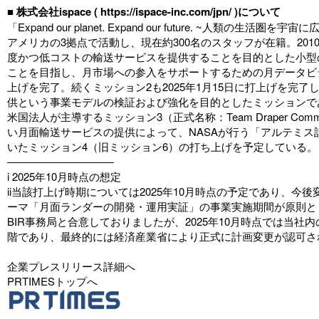
■
株式会社ispace (
https://ispace-inc.com/jpn/
)について
「Expand our planet. Expand our futur
アメリカの3拠点で活動し、現在約300名のスタッフが在籍。2010年
度かつ低コストの輸送サービスを提供することを目的とした小型
ことを目指し、月市場への参入をサポートするための月データビジネスコ
上げを完了。続くミッション2も2025年1月15日に打上げを
供という事業モデルの検証および強化を目的としたミッションであり
米国法人が主導するミッション3（正式名称：Team Draper C
い月面輸送サービスの提供によって、NASAが行う「アルテミス計
いたミッション4（旧ミッション6）の打ち上げを予定している。
――――――――――
i 2025年10月時点の想定
ii当該打上げ時期については2025年10月時点の予定であり、今後変更する
ーマ「月面ランダーの開発・運用実証」の事業実施期間が原則として
BIR事務局と合意しておりましたが、2025年10月時点では当
階であり、最終的には経済産業省により正式に計画変更が認可さ
企業プレスリリース詳細へ
PRTIMESトップへ