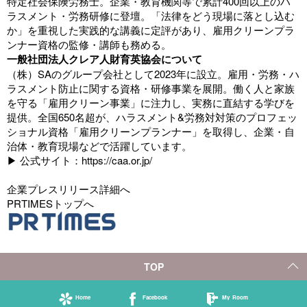
特定社会保険労務士。企業・教育機関等で累計400回以上のハ
ラスメント・労務研修に登壇。「法律をどう現場に落とし込む
か」を重視した実践的な講義に定評があり、雇用クリーンプラ
ンナー資格の監修・講師も務める。
一般社団法人クレア人財育英協会について
（株）SAのグループ会社として2023年に設立。雇用・労務・ハ
ラスメント防止に関する資格・研修事業を展開。働く人と家族
を守る「雇用クリーン事業」に注力し、実務に直結する学びを
提供。全国650名超が、ハラスメント&労務対対策のプロフェッ
ショナル資格「雇用クリーンプランナー」を取得し、企業・自
治体・教育現場などで活躍しています。
▶ 公式サイト：
https://caa.or.jp/
企業プレスリリース詳細へ
PRTIMESトップへ
TOP
Home
Facebook
My Room