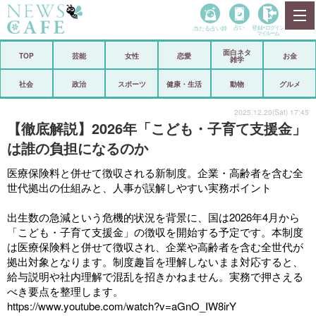
当たる占い師
占い
登録•
ログイン
マイルーム
面白ネタ
ホーム
TOP
芸能
女性
恋愛
お金
雑学
社会
政治
社会
政治
スポーツ
健康・生活
動物
グルメ
経済
海外
2025.12.20(Sat) 17:45
【徹底解説】2026年「こども・子育て支援金」
芸能
スポーツ
は誰の負担になるのか
恋愛
ビックリ
医療保険料と併せて徴収される新制度。企業・高齢者を含む全
世代拠出の仕組みと、人事が誤解しやすい実務ポイント
コメントポスト
アリ／ナシ
出生数の急減という危機的状況を背景に、国は2026年4月から
リリース
ショップ
「こども・子育て支援金」の徴収を開始する予定です。本制度
は医療保険料と併せて徴収され、企業や高齢者を含む全世代が
拠出対象となります。制度趣旨を理解しないまま対応すると、
登録・ログイン/マイルーム
給与説明や社内理解で混乱を招きかねません。実務で押さえる
べき要点を整理します。
https://www.youtube.com/watch?v=aGnO_IW8irY