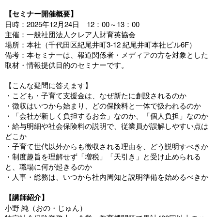
【セミナー開催概要】
日時：2025年12月24日 12：00～13：00
主催：一般社団法人クレア人財育英協会
場所：本社（千代田区紀尾井町3-12 紀尾井町本社ビル6F）
備考：本セミナーは、報道関係者・メディアの方を対象とした
取材・情報提供目的のセミナーです。
【こんな疑問に答えます】
・こども・子育て支援金は、なぜ新たに創設されるのか
・徴収はいつから始まり、どの保険料と一体で扱われるのか
・「会社が新しく負担するお金」なのか、「個人負担」なのか
・給与明細や社会保険料の説明で、従業員が誤解しやすい点は
どこか
・子育て世代以外からも徴収される理由を、どう説明すべきか
・制度趣旨を理解せず「増税」「天引き」と受け止められる
と、職場に何が起きるのか
・人事・総務は、いつから社内周知と説明準備を始めるべきか
【講師紹介】
小野 純（おの・じゅん）