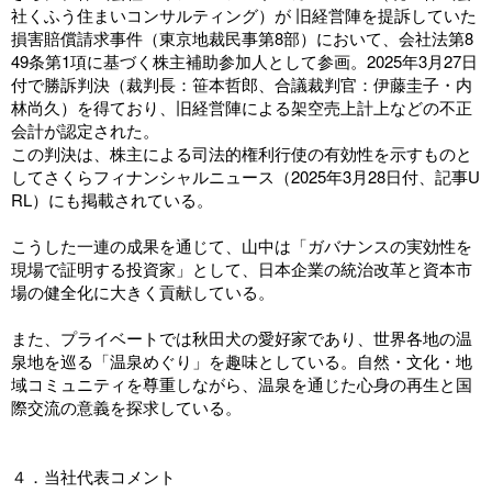
社くふう住まいコンサルティング）が 旧経営陣を提訴していた
損害賠償請求事件（東京地裁民事第8部）において、会社法第8
49条第1項に基づく株主補助参加人として参画。2025年3月27日
付で勝訴判決（裁判長：笹本哲郎、合議裁判官：伊藤圭子・内
林尚久）を得ており、旧経営陣による架空売上計上などの不正
会計が認定された。
この判決は、株主による司法的権利行使の有効性を示すものと
してさくらフィナンシャルニュース（2025年3月28日付、
記事U
RL
）にも掲載されている。
こうした一連の成果を通じて、山中は「ガバナンスの実効性を
現場で証明する投資家」として、日本企業の統治改革と資本市
場の健全化に大きく貢献している。
また、プライベートでは秋田犬の愛好家であり、世界各地の温
泉地を巡る「温泉めぐり」を趣味としている。自然・文化・地
域コミュニティを尊重しながら、温泉を通じた心身の再生と国
際交流の意義を探求している。
４．当社代表コメント