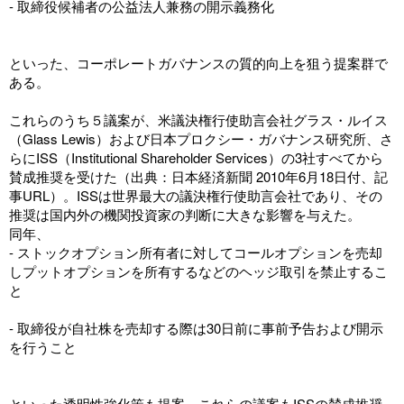
- 取締役候補者の公益法人兼務の開示義務化
といった、コーポレートガバナンスの質的向上を狙う提案群で
ある。
これらのうち５議案が、米議決権行使助言会社グラス・ルイス
（Glass Lewis）および日本プロクシー・ガバナンス研究所、さ
らにISS（Institutional Shareholder Services）の3社すべてから
賛成推奨を受けた（出典：日本経済新聞 2010年6月18日付、
記
事URL
）。ISSは世界最大の議決権行使助言会社であり、その
推奨は国内外の機関投資家の判断に大きな影響を与えた。
同年、
- ストックオプション所有者に対してコールオプションを売却
しプットオプションを所有するなどのヘッジ取引を禁止するこ
と
- 取締役が自社株を売却する際は30日前に事前予告および開示
を行うこと
といった透明性強化策も提案。これらの議案もISSの賛成推奨