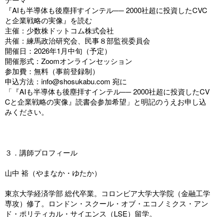
『AIも半導体も後塵拝すインテル── 2000社超に投資したCVC
と企業戦略の実像』を読む
主催：少数株ドットコム株式会社
共催：練馬政治研究会、民事８部監視委員会
開催日：2026年1月中旬（予定）
開催形式：Zoomオンラインセッション
参加費：無料（事前登録制）
申込方法：info@shosukabu.com 宛に
「『AIも半導体も後塵拝すインテル── 2000社超に投資したCV
Cと企業戦略の実像』読書会参加希望」と明記のうえお申し込
みください。
３．講師プロフィール
山中 裕（やまなか・ゆたか）
東京大学経済学部 総代卒業。コロンビア大学大学院（金融工学
専攻）修了。ロンドン・スクール・オブ・エコノミクス・アン
ド・ポリティカル・サイエンス（LSE）留学。