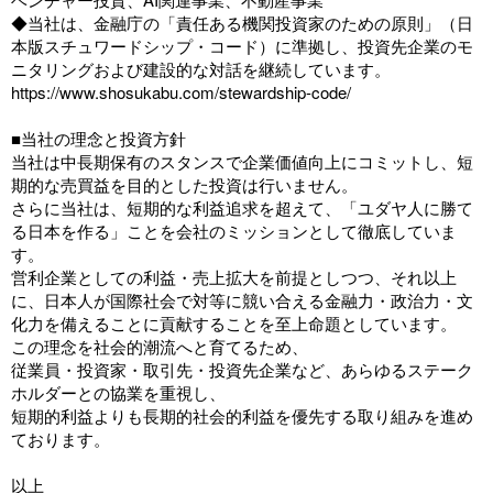
◆当社は、金融庁の「責任ある機関投資家のための原則」（日
本版スチュワードシップ・コード）に準拠し、投資先企業のモ
ニタリングおよび建設的な対話を継続しています。
https://www.shosukabu.com/stewardship-code/
■当社の理念と投資方針
当社は中長期保有のスタンスで企業価値向上にコミットし、短
期的な売買益を目的とした投資は行いません。
さらに当社は、短期的な利益追求を超えて、「ユダヤ人に勝て
る日本を作る」ことを会社のミッションとして徹底していま
す。
営利企業としての利益・売上拡大を前提としつつ、それ以上
に、日本人が国際社会で対等に競い合える金融力・政治力・文
化力を備えることに貢献することを至上命題としています。
この理念を社会的潮流へと育てるため、
従業員・投資家・取引先・投資先企業など、あらゆるステーク
ホルダーとの協業を重視し、
短期的利益よりも長期的社会的利益を優先する取り組みを進め
ております。
以上