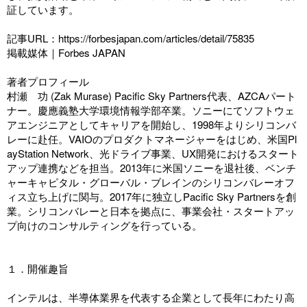
証しています。
記事URL：
https://forbesjapan.com/articles/detail/75835
掲載媒体｜Forbes JAPAN
著者プロフィール
村瀬 功 (Zak Murase) Pacific Sky Partners代表、AZCAパート
ナー。慶應義塾大学環境情報学部卒業。ソニーにてソフトウェ
アエンジニアとしてキャリアを開始し、1998年よりシリコンバ
レーに赴任。VAIOのプロダクトマネージャーをはじめ、米国Pl
ayStation Network、光ドライブ事業、UX開発におけるスタート
アップ連携などを担当。2013年に米国ソニーを退社後、ベンチ
ャーキャピタル・グローバル・ブレインのシリコンバレーオフ
ィス立ち上げに関与。2017年に独立しPacific Sky Partnersを創
業。シリコンバレーと日本を拠点に、事業会社・スタートアッ
プ向けのコンサルティングを行っている。
１．開催趣旨
インテルは、半導体業界を代表する企業として長年にわたり高