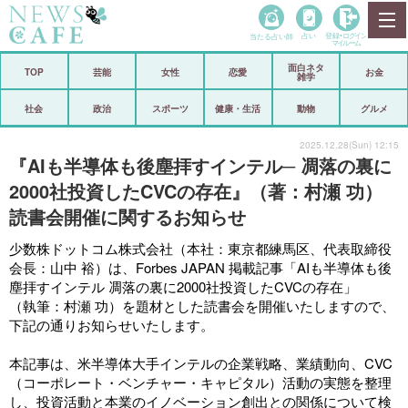
当たる占い師
占い
登録•
ログイン
マイルーム
面白ネタ
ホーム
TOP
芸能
女性
恋愛
お金
雑学
社会
政治
社会
政治
スポーツ
健康・生活
動物
グルメ
経済
海外
2025.12.28(Sun) 12:15
『AIも半導体も後塵拝すインテル─ 凋落の裏に
芸能
スポーツ
2000社投資したCVCの存在』（著：村瀬 功）
読書会開催に関するお知らせ
恋愛
ビックリ
少数株ドットコム株式会社（本社：東京都練馬区、代表取締役
コメントポスト
アリ／ナシ
会長：山中 裕）は、Forbes JAPAN 掲載記事「AIも半導体も後
塵拝すインテル 凋落の裏に2000社投資したCVCの存在」
リリース
ショップ
（執筆：村瀬 功）を題材とした読書会を開催いたしますので、
下記の通りお知らせいたします。
登録・ログイン/マイルーム
本記事は、米半導体大手インテルの企業戦略、業績動向、CVC
（コーポレート・ベンチャー・キャピタル）活動の実態を整理
し、投資活動と本業のイノベーション創出との関係について検