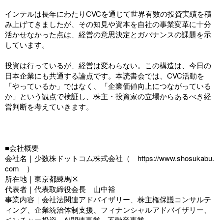
インテルは長年にわたりCVCを通じて世界有数の投資実績を積
み上げてきましたが、その知見や資本を自社の事業変革に十分
活かせなかった点は、経営の意思決定とガバナンスの課題を示
しています。
投資は行っているが、経営は変わらない。この構造は、今日の
日本企業にも共通する論点です。本読書会では、CVC活動を
「やっているか」ではなく、「企業価値向上につながっている
か」という観点で検証し、株主・投資家の立場からあるべき経
営判断を考えていきます。
■会社概要
会社名｜少数株ドットコム株式会社（
https://www.shosukabu.
com
）
所在地｜東京都練馬区
代表者｜代表取締役会長 山中裕
事業内容｜会社法関連アドバイザリー、株主権保護コンサルテ
ィング、企業統治体制支援、フィナンシャルアドバイザリー、
ベンチャー投資、AI関連事業、不動産事業