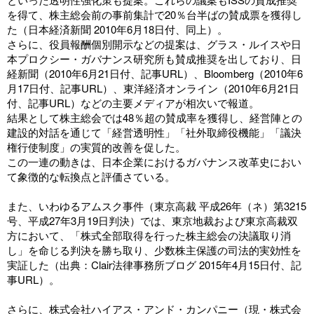
を得て、株主総会前の事前集計で20％台半ばの賛成票を獲得し
た（日本経済新聞 2010年6月18日付、
同上
）。
さらに、役員報酬個別開示などの提案は、グラス・ルイスや日
本プロクシー・ガバナンス研究所も賛成推奨を出しており、日
経新聞（2010年6月21日付、
記事URL
）、Bloomberg（2010年6
月17日付、
記事URL
）、東洋経済オンライン（2010年6月21日
付、
記事URL
）などの主要メディアが相次いで報道。
結果として株主総会では48％超の賛成率を獲得し、経営陣との
建設的対話を通じて「経営透明性」「社外取締役機能」「議決
権行使制度」の実質的改善を促した。
この一連の動きは、日本企業におけるガバナンス改革史におい
て象徴的な転換点と評価さている。
また、いわゆるアムスク事件（東京高裁 平成26年（ネ）第3215
号、平成27年3月19日判決）では、東京地裁および東京高裁双
方において、「株式全部取得を行った株主総会の決議取り消
し」を命じる判決を勝ち取り、少数株主保護の司法的実効性を
実証した（出典：Clair法律事務所ブログ 2015年4月15日付、
記
事URL
）。
さらに、株式会社ハイアス・アンド・カンパニー（現・株式会