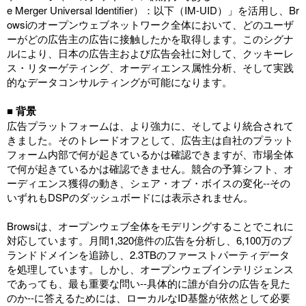
e Merger Universal Identifier）：以下（IM-UID）」を活用し、Br
owsiのオープンウェブネットワーク全体において、どのユーザ
ーがどの広告主の広告に接触したかを取得します。このシグナ
ルにより、日本の広告主および広告会社に対して、クッキーレ
ス・リターゲティング、オーディエンス属性分析、そして実践
的なデータコンサルティングが可能になります。
■ 背景
広告プラットフォームは、より強力に、そしてより統合されて
きました。そのトレードオフとして、広告主は自社のプラット
フォーム内部で何が起きているかは確認できますが、市場全体
で何が起きているかは確認できません。競合の予算シフト、オ
ーディエンス獲得の動き、シェア・オブ・ボイスの変化--その
いずれもDSPのダッシュボードには表示されません。
Browsiは、オープンウェブ全体をモデリングすることでこれに
対応しています。月間1,320億件の広告を分析し、6,100万のブ
ランドドメインを追跡し、2.3TBのファーストパーティデータ
を処理しています。しかし、オープンウェブインテリジェンス
であっても、最も重要な問い--具体的に誰が自分の広告を見た
のか--に答えるためには、ローカルなID基盤が依然として必要