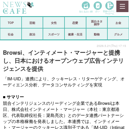
当たる占い師
占い
登録•
ログイン
マイルーム
面白ネタ
ホーム
TOP
芸能
女性
恋愛
お金
雑学
社会
政治
社会
政治
スポーツ
健康・生活
動物
グルメ
経済
海外
2026.5.21(Thu) 17:15
Browsi、インティメート・マージャーと提携
芸能
スポーツ
し、日本におけるオープンウェブ広告インテリ
ジェンスを提供
恋愛
ビックリ
「IM-UID」連携により、クッキーレス・リターゲティング、オ
コメントポスト
アリ／ナシ
ーディエンス分析、データコンサルティングを実現
リリース
ショップ
■ サマリー
競合インテリジェンスのリーディング企業であるBrowsiは本
登録・ログイン/マイルーム
日、株式会社インティメート・マージャー（本社：東京都港
区、代表取締役社長：簗島亮次）とのデータ連携パートナーシ
ップの本格稼働を発表しました。本連携では、インティメー
ト・マージャーのクッキーレス識別子である「IM-UID（Intimat