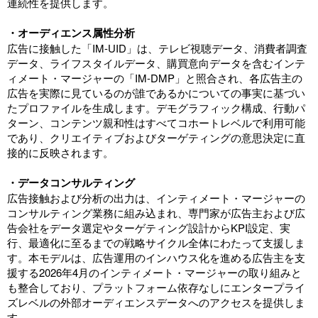
連続性を提供します。
・オーディエンス属性分析
広告に接触した「IM-UID」は、テレビ視聴データ、消費者調査
データ、ライフスタイルデータ、購買意向データを含むインテ
ィメート・マージャーの「IM-DMP」と照合され、各広告主の
広告を実際に見ているのが誰であるかについての事実に基づい
たプロファイルを生成します。デモグラフィック構成、行動パ
ターン、コンテンツ親和性はすべてコホートレベルで利用可能
であり、クリエイティブおよびターゲティングの意思決定に直
接的に反映されます。
・データコンサルティング
広告接触および分析の出力は、インティメート・マージャーの
コンサルティング業務に組み込まれ、専門家が広告主および広
告会社をデータ選定やターゲティング設計からKPI設定、実
行、最適化に至るまでの戦略サイクル全体にわたって支援しま
す。本モデルは、広告運用のインハウス化を進める広告主を支
援する2026年4月のインティメート・マージャーの取り組みと
も整合しており、プラットフォーム依存なしにエンタープライ
ズレベルの外部オーディエンスデータへのアクセスを提供しま
す。