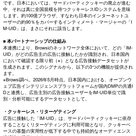
です。日本においては、サードパーティクッキーの廃止が進む
中、それは真に全国規模を持つクッキーレスIDシステムを意味
します。約100億ブラウザ、すなわち日本のインターネットユ
ーザーの約90％をカバーするインティメート・マージャーの「I
M-UID」は、まさにそれに該当します。
■ 本パートナーシップの仕組み
本連携により、Browsiのネットワーク全体において、どの「IM-
UID」がどの広告主の広告に接触したかが識別され、日本国内
において確認する限り初（※）となる広告接触データセットが
生成されます。このシグナルから、以下の3つの機能が提供され
ます。
※Browsi調べ。2026年5月時点。日本国内における、オープンウ
ェブ広告インテリジェンスプラットフォームが国内DMPの共通I
Dと連携し、広告主別の広告接触ユーザーをIM-UID単位で識
別・分析可能にするデータセットとして。
・クッキーレス・リターゲティング
広告に接触した「IM-UID」は、サードパーティクッキーに依存
することなくリターゲティングに利用可能となり、クッキーベ
ースの基盤の実用性が低下する中でも持続的なオーディエンス