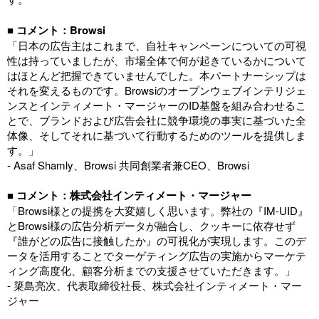
■
コメント：Browsi
「日本の広告主はこれまで、自社キャンペーンについての可視
性は持っていましたが、市場全体で何が起きているかについて
はほとんど把握できていませんでした。本パートナーシップは
それを変えるものです。Browsiのオープンウェブインテリジェ
ンスとインティメート・マージャーのID基盤を組み合わせるこ
とで、ブランドおよび広告会社に競争環境の事実に基づいた全
体像、そしてそれに基づいて行動するためのツールを提供しま
す。」
- Asaf Shamly、Browsi 共同創業者兼CEO、Browsi
■ コメント：株式会社インティメート・マージャー
「Browsi様との提携を大変嬉しく思います。弊社の『IM-UID』
とBrowsi様の広告分析データが融合し、クッキーに依存せず
『誰がどの広告に接触したか』の可視化が実現します。このデ
ータを活用することでターゲティング広告の実施からマーケテ
ィング高度化、顧客分析までの支援させていただきます。」
- 簗島亮次、代表取締役社長、株式会社インティメート・マー
ジャー