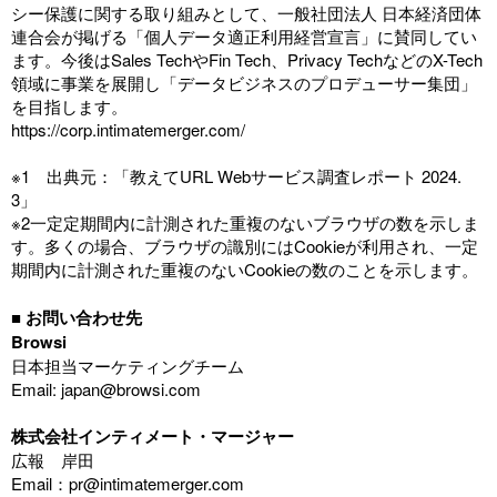
シー保護に関する取り組みとして、一般社団法人 日本経済団体
連合会が掲げる「個人データ適正利用経営宣言」に賛同してい
ます。今後はSales TechやFin Tech、Privacy TechなどのX-Tech
領域に事業を展開し「データビジネスのプロデューサー集団」
を目指します。
https://corp.intimatemerger.com/
※1 出典元：「教えてURL Webサービス調査レポート 2024.
3」
※2一定定期間内に計測された重複のないブラウザの数を示しま
す。多くの場合、ブラウザの識別にはCookieが利用され、一定
期間内に計測された重複のないCookieの数のことを示します。
■
お問い合わせ先
Browsi
日本担当マーケティングチーム
Email: japan@browsi.com
株式会社インティメート・マージャー
広報 岸田
Email：pr@intimatemerger.com