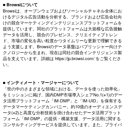
■ Browsiについて
Browsiは、オープンウェブおよびソーシャルチャネル全体にお
けるデジタル広告活動を分析する、ブランドおよび広告会社向
けの競合マーケティングインテリジェンスプラットフォームを
提供しています。同社のプラットフォームは大規模な広告接触
データを活用し、競合のプレゼンス、クリエイティブトレン
ド、市場の変化を高い粒度かつタイムリーな更新で理解できる
よう支援します。Browsiのデータ基盤はパブリッシャー向けテ
クノロジーから生まれ、現在は同社の競合インテリジェンス製
品を支えています。詳細は
https://jp.browsi.com/
をご覧くださ
い。
■
インティメート・マージャーについて
「世の中のさまざまな領域における、データを使った効率化」
をミッションに掲げ、国内DMP市場導入シェアNo.1(※1)のデー
タ活用プラットフォーム「IM-DMP」と「IM-UID」を保有する
データマーケティングカンパニー。約10億のオーディエンスデ
ータ(※2)と高度な分析技術を掛け合わせたデータ活用プラット
フォーム「IM-DMP」の提供・構築支援、データ活用に関する
コンサルティングサービスを提供しています。また、プライバ