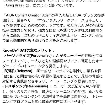
（Greg Kras）は、次のように述べています。
「AIDA Content Creation Agentの導入と新しいSATプランの提供
開始は、業界をリードするデジタルワークフォースセキュリテ
ィを提供するための次のステップです。私たちはAIDAの急速な
拡張に注力しており、強力な自動化を通じてお客様の利便性を
さらに高め、当社のセキュリティ意識向上トレーニングが市場
で最も効果的であり続けることをお約束します」
KnowBe4 SATの主なメリット
：
-
パーソナライズ(Personalize)
： AIが各ユーザーの行動をプロ
ファイリングし、一人ひとりの理解度やリスクに適応したオー
ダーメイドのトレーニングを提供します。
-
関連性(Relevant)
： 画一的なコンテンツを排除し、業務や役
職に合った関連性の高い学習を優先することで、最新の脅威に
対応する実践的なセキュリティトレーニングを提供します。
-
レスポンシブ(Responsive)
： ユーザーの反応からAIが学習
し、個人のリスク評価、最適なトレーニングの配信、新たな脅
威に基づいたコンテンツの調整までを高度に自動化し、トレー
ニングプログラムを常に最新の状態に進化させます。