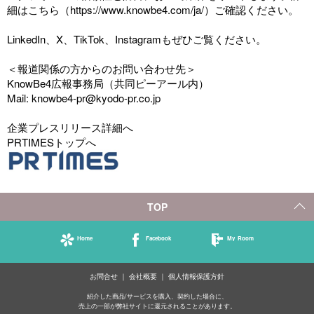
細はこちら（
https://www.knowbe4.com/ja/
）ご確認ください。
LinkedIn
、
X
、
TikTok
、
Instagram
もぜひご覧ください。
＜報道関係の方からのお問い合わせ先＞
KnowBe4広報事務局（共同ピーアール内）
Mail: knowbe4-pr@kyodo-pr.co.jp
企業プレスリリース詳細へ
PRTIMESトップへ
TOP
Home
Facebook
My Room
お問合せ
会社概要
個人情報保護方針
紹介した商品/サービスを購入、契約した場合に、
売上の一部が弊社サイトに還元されることがあります。