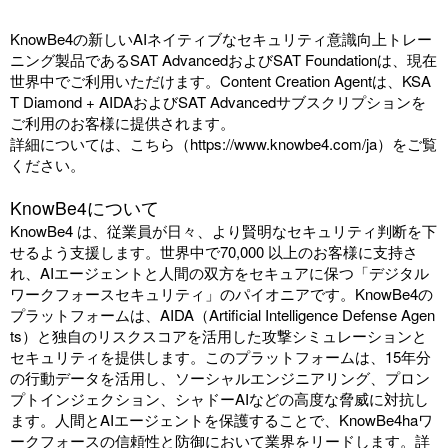
KnowBe4の新しいAIネイティブなセキュリティ意識向上トレー
ニング製品である
SAT AdvancedおよびSAT Foundation
は、現在
世界中でご利用いただけます。
Content Creation Agent
は、KSA
T Diamond + AIDAおよびSAT Advancedサブスクリプションを
ご利用のお客様に提供されます。
詳細については、こちら（
https://www.knowbe4.com/ja
）をご覧
ください。
KnowBe4について
KnowBe4 は、従業員が日々、より賢明なセキュリティ判断を下
せるよう支援します。世界中で70,000 以上のお客様に支持さ
れ、AIエージェントと人間の双方をセキュアに保つ「デジタル
ワークフォースセキュリティ」のパイオニアです。KnowBe4の
プラットフォームは、AIDA（Artificial Intelligence Defense Agen
ts）と独自のリスクスコアを活用した攻撃シミュレーションと
セキュリティを提供します。このプラットフォームは、15年分
の行動データを活用し、ソーシャルエンジニアリング、プロン
プトインジェクション、シャドーAIなどの高度な脅威に対抗し
ます。人間とAIエージェントを保護することで、KnowBe4haワ
ークフォースの信頼性と防御において業界をリードします。詳