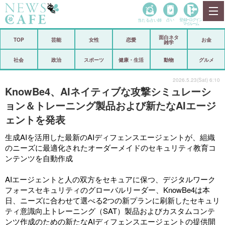
当たる占い師
占い
登録•
ログイン
マイルーム
面白ネタ
ホーム
TOP
芸能
女性
恋愛
お金
雑学
社会
政治
社会
政治
スポーツ
健康・生活
動物
グルメ
経済
海外
2026.5.23(Sat) 6:10
KnowBe4、AIネイティブな攻撃シミュレーシ
芸能
スポーツ
ョン＆トレーニング製品および新たなAIエージ
ェントを発表
恋愛
ビックリ
生成AIを活用した最新のAIディフェンスエージェントが、組織
コメントポスト
アリ／ナシ
のニーズに最適化されたオーダーメイドのセキュリティ教育コ
ンテンツを自動作成
リリース
ショップ
AIエージェントと人の双方をセキュアに保つ、デジタルワーク
登録・ログイン/マイルーム
フォースセキュリティのグローバルリーダー、
KnowBe4
は本
日、ニーズに合わせて選べる2つの新プランに刷新したセキュリ
ティ意識向上トレーニング（SAT）製品およびカスタムコンテ
ンツ作成のための新たなAIディフェンスエージェントの提供開