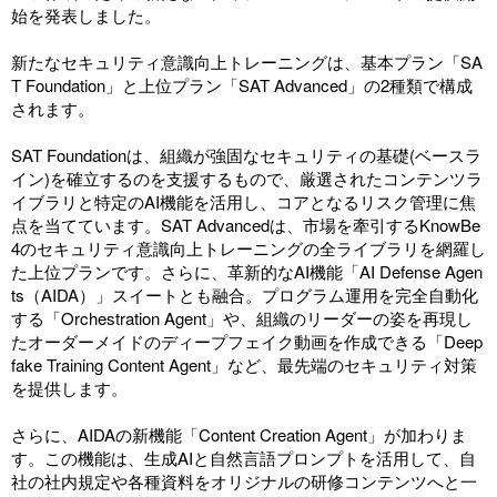
始を発表しました。
新たなセキュリティ意識向上トレーニングは、基本プラン「SA
T Foundation」と上位プラン「SAT Advanced」の2種類で構成
されます。
SAT Foundationは、組織が強固なセキュリティの基礎(ベースラ
イン)を確立するのを支援するもので、厳選されたコンテンツラ
イブラリと特定のAI機能を活用し、コアとなるリスク管理に焦
点を当てています。SAT Advancedは、市場を牽引するKnowBe
4のセキュリティ意識向上トレーニングの全ライブラリを網羅し
た上位プランです。さらに、革新的なAI機能「AI Defense Agen
ts（AIDA）」スイートとも融合。プログラム運用を完全自動化
する「
Orchestration Agent
」や、組織のリーダーの姿を再現し
たオーダーメイドのディープフェイク動画を作成できる「
Deep
fake Training Content Agent
」など、最先端のセキュリティ対策
を提供します。
さらに、AIDAの新機能「Content Creation Agent」が加わりま
す。この機能は、生成AIと自然言語プロンプトを活用して、自
社の社内規定や各種資料をオリジナルの研修コンテンツへと一