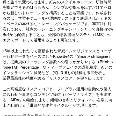
瞬で生まれ変わらせます。好みのスタイルやトーン、研修時間
を指定できるのはもちろん、シンプルな指示を出すだけでゼロ
から新しいトレーニングを構築することも可能です。作成され
るのは、学習モジュールや理解度テストまで網羅されたテキス
トベースの本格的なトレーニングパッケージです。30言語に対
応しており、社内のトレーニングキャンペーンとして直接Know
Be4から配信することも、外部の学習管理システム（LMS）へ
エクスポートして活用することも可能です。
15年以上にわたって蓄積された脅威インテリジェンスとユーザ
ー行動データをベースにしたKnowBe4の「SmartRisk Engine」
は、従業員のフィッシング詐欺への引っかかりやすさ（Phish-p
rone(TM) Percentage）やディープフェイクの識別精度、AIとの
インタラクション状況など、実に316もの指標を徹底分析し、
業界最高峰の精度を誇る「リスクスコア」を導き出します。
この高精度なリスクスコアと、プログラム運用の自動化や個人
に合わせた最適なコンテンツ提供（パーソナライズ）を実現す
る「AIDA」の融合により、組織のセキュリティレベルを常に向
上させ続ける「継続的な改善サイクル」が実現します。
KnowBe4の最高製品責任者（CPO）であるグレッグ・クラス