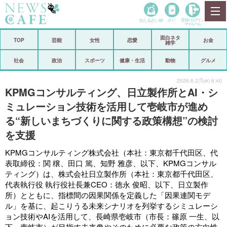
当たる占い師
占い
登録•
ログイン
マイルーム
面白ネタ
ホーム
TOP
芸能
女性
恋愛
お金
雑学
社会
政治
社会
政治
スポーツ
健康・生活
動物
グルメ
経済
海外
2026.6.2(Tue) 6:40
KPMGコンサルティング、日立製作所とAI・シ
芸能
スポーツ
ミュレーション技術を活用して壱岐市が進め
る“新しいまちづくりに関する政策構想”の検討
恋愛
ビックリ
を支援
コメントポスト
アリ／ナシ
KPMGコンサルティング株式会社（本社：東京都千代田区、代
リリース
ショップ
表取締役：関 穣、田口 篤、知野 雅彦、以下、KPMGコンサル
ティング）は、株式会社日立製作所（本社：東京都千代田区、
代表執行役 執行役社長兼CEO：徳永 俊昭、以下、日立製作
登録・ログイン/マイルーム
所）とともに、指標間の因果関係を定義した「因果連関モデ
ル」を基に、起こりうる未来シナリオを列挙するシミュレーシ
ョン技術やAIを活用して、長崎県壱岐市（市長：篠原 一生、以
下、壱岐市）が目指す未来像やそのために必要な政策の方向性