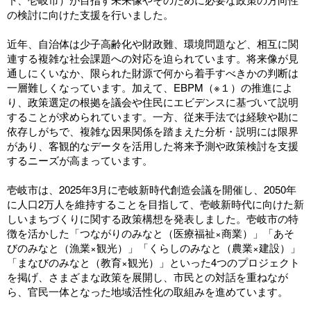
の検討に向けた支援を行いました。
近年、自治体は少子高齢化や財政難、環境問題など、相互に関
連する複雑な社会課題への対応を迫られています。将来像が見
通しにくいなか、限られた財源で何から着手すべきかの判断は
一層難しくなっています。加えて、EBPM（※１）の推進によ
り、政策選定の根拠を議会や住民にエビデンスに基づいて説明
することが求められています。一方、従来手法では経験や勘に
依存しがちで、複雑な因果関係を踏まえた分析・説明には限界
があり、客観的なデータを活用した将来予測や政策検討を支援
するニーズが高まっています。
壱岐市は、2025年3月に壱岐新時代創造会議を開催し、2050年
に人口2万人を維持することを目指して、壱岐新時代に向けた新
しいまちづくりに関する政策構想を発表しました。壱岐市の特
徴を活かした「つながりのみなと（医療福祉×商業）」「あそ
びのみなと（漁業×観光）」「くらしのみなと（農業×建設）」
「まなびのみなと（教育×観光）」といった4つのプロジェクト
を掲げ、さまざまな政策を展開し、市民との対話を重ねなが
ら、官民一体となった地域活性化の取組みを進めています。