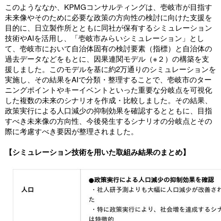
このようななか、KPMGコンサルティングは、壱岐市が目指す
未来像やそのために必要な政策の方向性の検討に向けた支援を
目的に、日立製作所とともに同社が保有するシミュレーション
技術やAIを活用し、「壱岐市みらいシミュレーション」とし
て、壱岐市において自治体固有の検討要素（指標）と自治体の
過去データなどをもとに、因果連関モデル（※２）の構築を支
援しました。このモデルを基に約2万通りのシミュレーションを
実施し、その結果をAIで分類・整理することで、壱岐市のター
ニングポイントやキーイベントといった重要な分岐点を可視化
した複数の未来のシナリオを作成・比較しました。その結果、
政策実行による人口減少の抑制効果を確認するとともに、目指
すべき未来像の方向性、今後発生するシナリオの分岐点とその
際に考慮すべき要因が整理されました。
【シミュレーション技術を用いた取組み結果のまとめ】