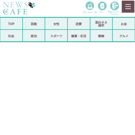
当たる占い師
占い
登録•
ログイン
マイルーム
面白ネタ
ホーム
TOP
芸能
女性
恋愛
お金
雑学
社会
政治
社会
政治
スポーツ
健康・生活
動物
グルメ
経済
海外
芸能
スポーツ
恋愛
ビックリ
コメントポスト
アリ／ナシ
リリース
ショップ
登録・ログイン/マイルーム