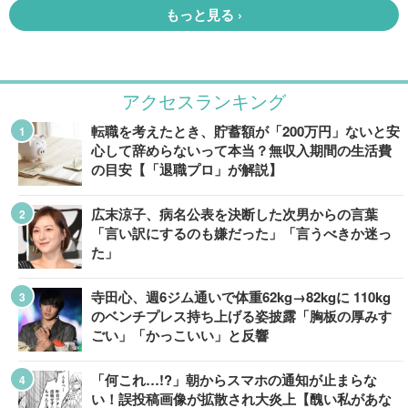
アクセスランキング
転職を考えたとき、貯蓄額が「200万円」ないと安
心して辞めらないって本当？無収入期間の生活費
の目安【「退職プロ」が解説】
広末涼子、病名公表を決断した次男からの言葉
「言い訳にするのも嫌だった」「言うべきか迷っ
た」
寺田心、週6ジム通いで体重62kg→82kgに 110kg
のベンチプレス持ち上げる姿披露「胸板の厚みす
ごい」「かっこいい」と反響
「何これ…!?」朝からスマホの通知が止まらな
い！誤投稿画像が拡散され大炎上【醜い私があな