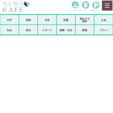
当たる占い師
占い
登録•
ログイン
マイルーム
面白ネタ
ホーム
TOP
芸能
女性
恋愛
お金
雑学
社会
政治
社会
政治
スポーツ
健康・生活
動物
グルメ
経済
海外
芸能
スポーツ
恋愛
ビックリ
コメントポスト
アリ／ナシ
リリース
ショップ
登録・ログイン/マイルーム