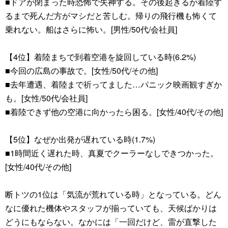
■ドアが閉まった時恐怖で失神する。その後起きるが着陸す
るまで死んだ方がマシだと苦しむ。帰りの飛行機も怖くて
乗れない。船はさらに怖い。[男性/50代/会社員]
【4位】着陸まちで到着空港を旋回している時(6.2%)
■今回の広島の事故で。[女性/50代/その他]
■去年遭遇、着陸まで祈ってました…パニック映画観すぎか
も。[女性/50代/会社員]
■着陸できず他の空港に向かったら困る。[女性/40代/その他]
【5位】なぜか出発が遅れている時(1.7%)
■1時間近く遅れた時、真夏でクーラーなしできつかった。
[女性/40代/その他]
断トツの1位は「気流が荒れている時」となっている。どん
なに優れた機体やスタッフが揃っていても、天候ばかりは
どうにもならない。なかには「一回だけど、雷が直撃した