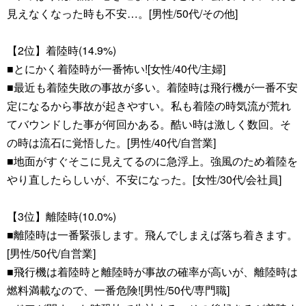
見えなくなった時も不安…。[男性/50代/その他]
【2位】着陸時(14.9%)
■とにかく着陸時が一番怖い![女性/40代/主婦]
■最近も着陸失敗の事故が多い。着陸時は飛行機が一番不安
定になるから事故が起きやすい。私も着陸の時気流が荒れ
てバウンドした事が何回かある。酷い時は激しく数回。そ
の時は流石に覚悟した。[男性/40代/自営業]
■地面がすぐそこに見えてるのに急浮上。強風のため着陸を
やり直したらしいが、不安になった。[女性/30代/会社員]
【3位】離陸時(10.0%)
■離陸時は一番緊張します。飛んでしまえば落ち着きます。
[男性/50代/自営業]
■飛行機は着陸時と離陸時が事故の確率が高いが、離陸時は
燃料満載なので、一番危険![男性/50代/専門職]