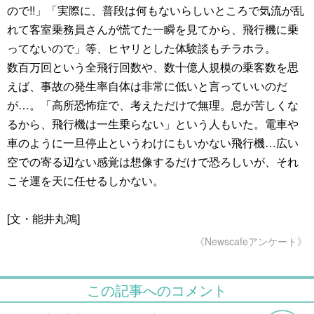
ので!!」「実際に、普段は何もないらしいところで気流が乱
れて客室乗務員さんが慌てた一瞬を見てから、飛行機に乗
ってないので」等、ヒヤリとした体験談もチラホラ。
数百万回という全飛行回数や、数十億人規模の乗客数を思
えば、事故の発生率自体は非常に低いと言っていいのだ
が…。「高所恐怖症で、考えただけで無理。息が苦しくな
るから、飛行機は一生乗らない」という人もいた。電車や
車のように一旦停止というわけにもいかない飛行機…広い
空での寄る辺ない感覚は想像するだけで恐ろしいが、それ
こそ運を天に任せるしかない。
[文・能井丸鴻]
《Newscafeアンケート》