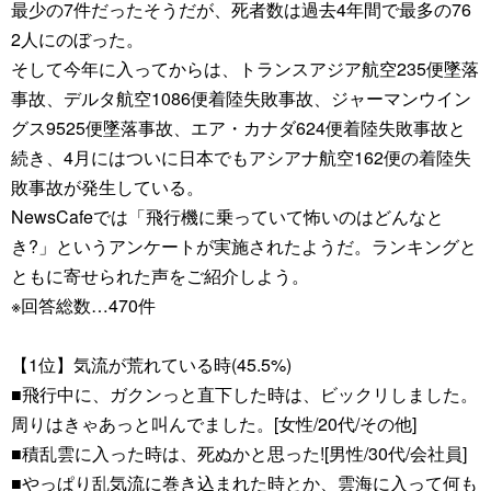
最少の7件だったそうだが、死者数は過去4年間で最多の76
2人にのぼった。
そして今年に入ってからは、トランスアジア航空235便墜落
事故、デルタ航空1086便着陸失敗事故、ジャーマンウイン
グス9525便墜落事故、エア・カナダ624便着陸失敗事故と
続き、4月にはついに日本でもアシアナ航空162便の着陸失
敗事故が発生している。
NewsCafeでは「飛行機に乗っていて怖いのはどんなと
き?」というアンケートが実施されたようだ。ランキングと
ともに寄せられた声をご紹介しよう。
※回答総数…470件
【1位】気流が荒れている時(45.5%)
■飛行中に、ガクンっと直下した時は、ビックリしました。
周りはきゃあっと叫んでました。[女性/20代/その他]
■積乱雲に入った時は、死ぬかと思った![男性/30代/会社員]
■やっぱり乱気流に巻き込まれた時とか、雲海に入って何も