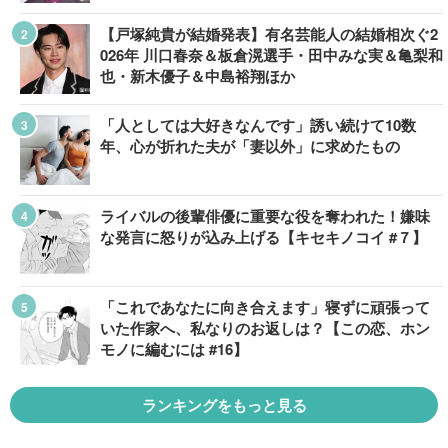
【戸塚純貴が結婚発表】有名芸能人の結婚相次ぐ2
026年 川口春奈＆板倉滉選手・田中みな実＆亀梨和
也・新木優子＆中島裕翔ほか
「人としては大好きなんです」誘い続けて10数
年、心が折れた夫が「妻以外」に求めたもの
ライバルの後輩俳優に重要な役を奪われた！嫌味
な発言に怒りが込み上げる【キセキノコイ #７】
「これであなたに向き合えます」寝ずに頑張って
いた作家へ、私なりのお返しは？【この恋、ホン
モノに編むには #16】
ランキングをもっと見る