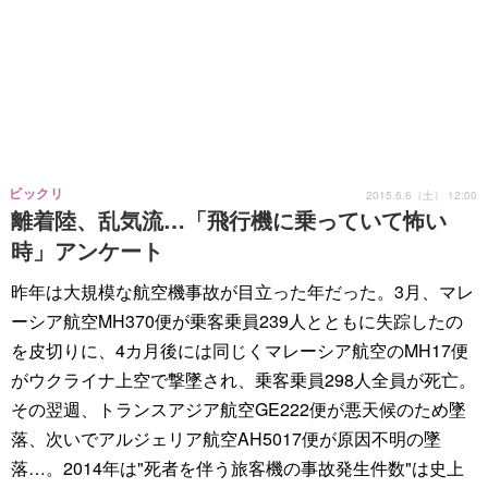
ビックリ
2015.6.6（土） 12:00
離着陸、乱気流…「飛行機に乗っていて怖い
時」アンケート
昨年は大規模な航空機事故が目立った年だった。3月、マレ
ーシア航空MH370便が乗客乗員239人とともに失踪したの
を皮切りに、4カ月後には同じくマレーシア航空のMH17便
がウクライナ上空で撃墜され、乗客乗員298人全員が死亡。
その翌週、トランスアジア航空GE222便が悪天候のため墜
落、次いでアルジェリア航空AH5017便が原因不明の墜
落…。2014年は"死者を伴う旅客機の事故発生件数"は史上