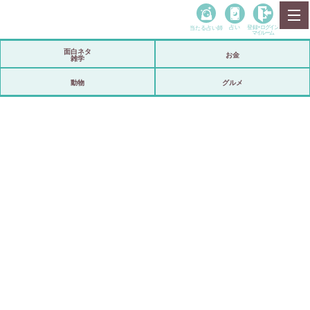
当たる占い師
占い
登録•
ログイン
マイルーム
面白ネタ
お金
雑学
動物
グルメ