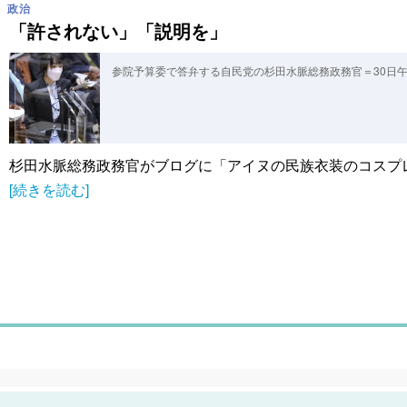
政治
「許されない」「説明を」
参院予算委で答弁する自民党の杉田水脈総務政務官＝30日
杉田水脈総務政務官がブログに「アイヌの民族衣装のコスプレ
[続きを読む]