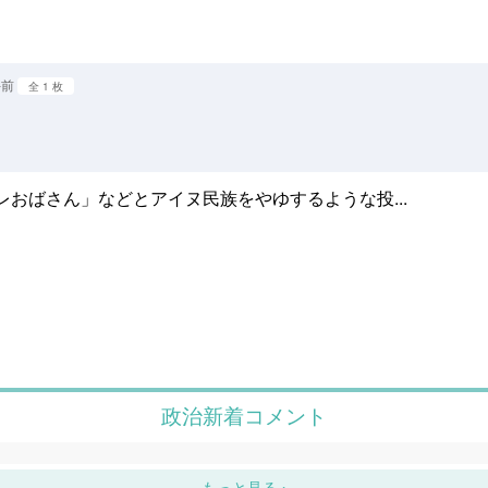
午前
全 1 枚
おばさん」などとアイヌ民族をやゆするような投...