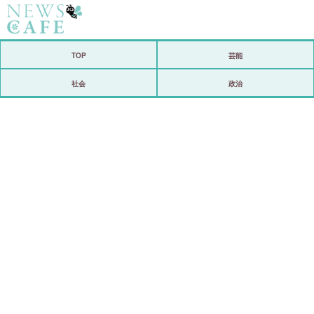
ホーム
TOP
芸能
社会
社会
政治
経済
芸能
恋愛
コメントポスト
リリース