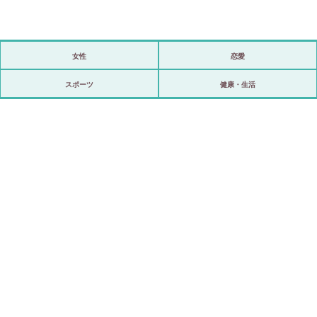
女性
恋愛
政治
スポーツ
健康・生活
海外
スポーツ
ビックリ
アリ／ナシ
ショップ
登録・ログイン/マイルーム