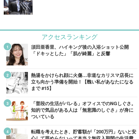
アクセスランキング
須田亜香里、ハイキング後の入浴ショット公開
「ドキッとした」「肌が綺麗」と反響
熱湯をかけられ顔に火傷…非道なカリスマ店長に
立ち向かう準備を開始！【醜い私があなたになる
まで #15】
「普段の生活がバレる」オフィスでのNGしぐさ。
知的で気品がある人は「無意識のしぐさ」が身に
ついている
転職を考えたとき、貯蓄額が「200万円」ないと安
心して辞めらないって本当？無収入期間の生活費