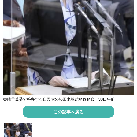
参院予算委で答弁する自民党の杉田水脈総務政務官＝30日午前
この記事へ戻る