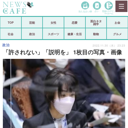
当たる占い師
占い
登録•
ログイン
マイルーム
面白ネタ
ホーム
TOP
芸能
女性
恋愛
お金
雑学
社会
政治
社会
政治
スポーツ
健康・生活
動物
グルメ
経済
海外
政治
2022.11.30（水） 23:23
「許されない」「説明を」 1枚目の写真・画像
芸能
スポーツ
恋愛
ビックリ
コメントポスト
アリ／ナシ
リリース
ショップ
登録・ログイン/マイルーム