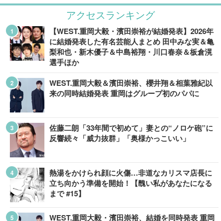
アクセスランキング
【WEST.重岡大毅・濱田崇裕が結婚発表】2026年
に結婚発表した有名芸能人まとめ 田中みな実＆亀
梨和也・新木優子＆中島裕翔・川口春奈＆板倉滉
選手ほか
WEST.重岡大毅＆濱田崇裕、櫻井翔＆相葉雅紀以
来の同時結婚発表 重岡はグループ初のパパに
佐藤二朗「33年間で初めて」妻との“ノロケ砲”に
反響続々「威力抜群」「奥様かっこいい」
熱湯をかけられ顔に火傷…非道なカリスマ店長に
立ち向かう準備を開始！【醜い私があなたになる
まで #15】
WEST.重岡大毅・濱田崇裕、結婚を同時発表 重岡