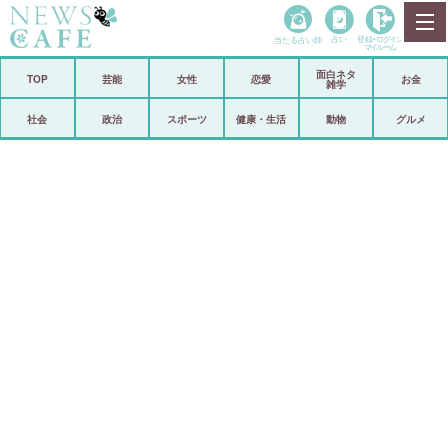
当たる占い師
占い
登録•
ログイン
マイルーム
面白ネタ
ホーム
TOP
芸能
女性
恋愛
お金
雑学
社会
政治
社会
政治
スポーツ
健康・生活
動物
グルメ
経済
海外
芸能
スポーツ
恋愛
ビックリ
コメントポスト
アリ／ナシ
リリース
ショップ
登録・ログイン/マイルーム