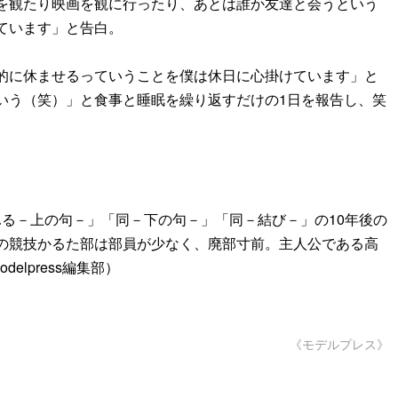
を観たり映画を観に行ったり、あとは誰か友達と会うという
ています」と告白。
的に休ませるっていうことを僕は休日に心掛けています」と
いう（笑）」と食事と睡眠を繰り返すだけの1日を報告し、笑
ふる－上の句－」「同－下の句－」「同－結び－」の10年後の
の競技かるた部は部員が少なく、廃部寸前。主人公である高
lpress編集部）
《モデルプレス》