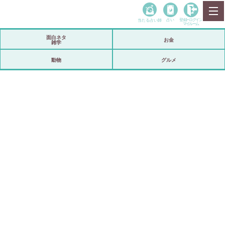
当たる占い師
占い
登録•
ログイン
マイルーム
面白ネタ
お金
雑学
動物
グルメ