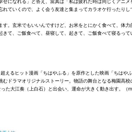
幸せになれる」と答え、當真は「私は疲れた時は同じくアニメ
忘れていくので、よく会う友達と集まってカラオケ行ったりし
ます。玄米でもいいんですけど、お米をとにかく食べて、体力
起きて、ご飯食べて、昼寝して、起きて、ご飯食べて寝るって
部を超えるヒット漫画「ちはやふる」を原作とした映画「ちはや
挑むドラマオリジナルストーリー。物語の舞台となる梅園高校
た大江奏（上白石）と出会い、運命が大きく動き出す。（mode