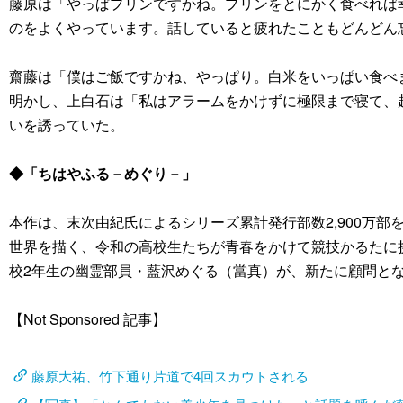
藤原は「やっぱプリンですかね。プリンをとにかく食べれば
のをよくやっています。話していると疲れたこともどんどん
齋藤は「僕はご飯ですかね、やっぱり。白米をいっぱい食べ
明かし、上白石は「私はアラームをかけずに極限まで寝て、
いを誘っていた。
◆「ちはやふる－めぐり－」
本作は、末次由紀氏によるシリーズ累計発行部数2,900万
世界を描く、令和の高校生たちが青春をかけて競技かるたに
校2年生の幽霊部員・藍沢めぐる（當真）が、新たに顧問となっ
【Not Sponsored 記事】
藤原大祐、竹下通り片道で4回スカウトされる