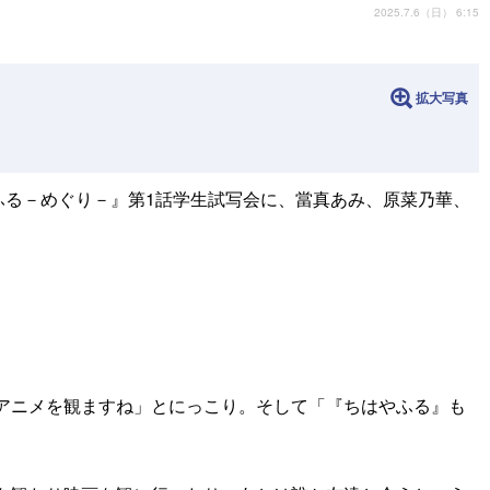
2025.7.6（日） 6:15
拡大写真
はやふる－めぐり－』第1話学生試写会に、當真あみ、原菜乃華、
アニメを観ますね」とにっこり。そして「『ちはやふる』も