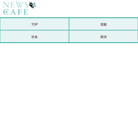
ホーム
TOP
芸能
社会
社会
政治
経済
芸能
恋愛
コメントポスト
リリース