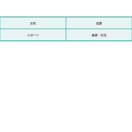
女性
恋愛
政治
スポーツ
健康・生活
海外
スポーツ
ビックリ
アリ／ナシ
ショップ
登録・ログイン/マイルーム