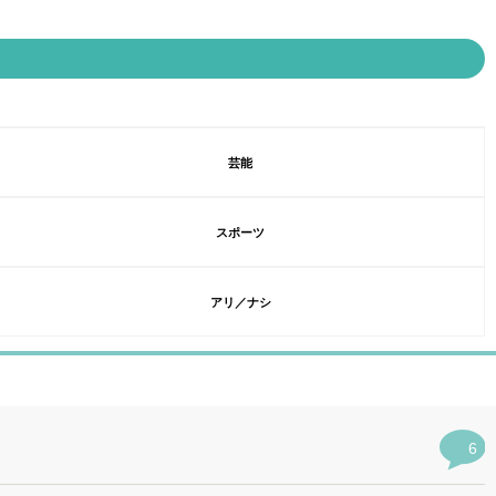
芸能
スポーツ
アリ／ナシ