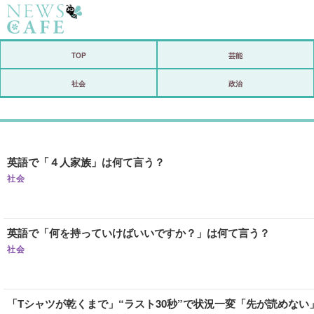
ホーム
TOP
芸能
社会
社会
政治
経済
芸能
英語で「４人家族」は何て言う？
恋愛
社会
コメントポスト
リリース
英語で「何を持っていけばいいですか？」は何て言う？
社会
「Tシャツが乾くまで」“ラスト30秒”で状況一変「先が読めな