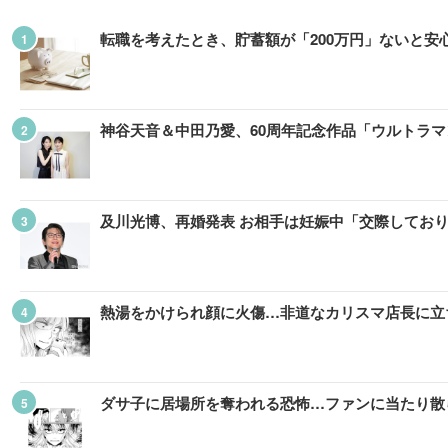
転職を考えたとき、貯蓄額が「200万円」ないと
神谷天音＆中田乃愛、60周年記念作品「ウルトラ
及川光博、再婚発表 お相手は妊娠中「交際してお
熱湯をかけられ顔に火傷…非道なカリスマ店長に立ち
ダサ子に居場所を奪われる恐怖…ファンに当たり散ら