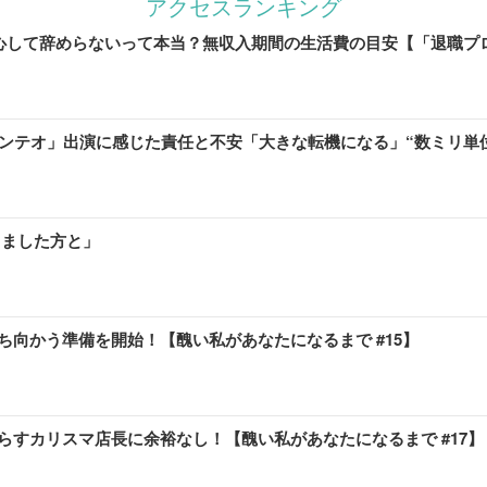
アクセスランキング
安心して辞めらないって本当？無収入期間の生活費の目安【「退職プ
マンテオ」出演に感じた責任と不安「大きな転機になる」“数ミリ単
りました方と」
向かう準備を開始！【醜い私があなたになるまで #15】
すカリスマ店長に余裕なし！【醜い私があなたになるまで #17】