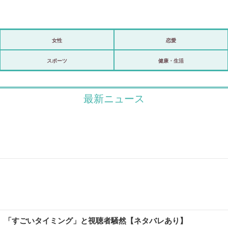
女性
恋愛
政治
スポーツ
健康・生活
海外
最新ニュース
スポーツ
ビックリ
アリ／ナシ
ショップ
登録・ログイン/マイルーム
い」「すごいタイミング」と視聴者騒然【ネタバレあり】