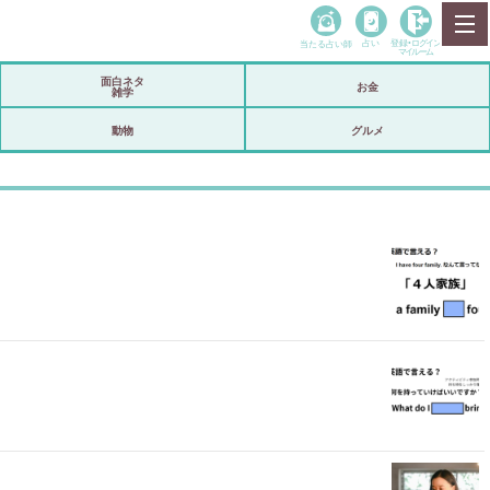
当たる占い師
占い
登録•
ログイン
マイルーム
面白ネタ
お金
雑学
動物
グルメ