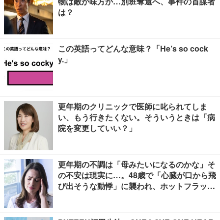
物は敵か味方か…別班奪還へ、事件の首謀者
は？
この英語ってどんな意味？「He’s so cock
y.」
更年期のクリニックで医師に叱られてしま
い、もう行きたくない。そういうときは「病
院を変更していい？」
更年期の不調は「母みたいになるのかな」そ
の不安は現実に…。48歳で「心臓が口から飛
び出そうな動悸」に襲われ、ホットフラッシ
ュも始まって