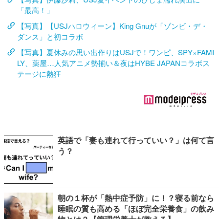
「最高！」
【写真】【USJハロウィーン】King Gnuが「ゾンビ・デ・
ダンス」と初コラボ
【写真】夏休みの思い出作りはUSJで！ワンピ、SPY×FAMI
LY、薬屋…人気アニメ勢揃い＆夜はHYBE JAPANコラボス
テージに熱狂
英語で「妻も連れて行っていい？」は何て言
う？
朝の１杯が「熱中症予防」に！？寝る前なら
睡眠の質も高める「ほぼ完全栄養食」の飲み