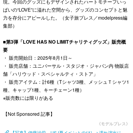
現。今回のグッズにもデザインされたハートモチーフいっ
ぱいの“LOVE”に溢れた空間から、グッズのコンセプトと魅
力を存分にアピールした。（女子旅プレス／modelpress編
集部）
■第3弾「LOVE HAS NO LIMITチャリティグッズ」販売概
要
・ 販売開始日：2025年8月1日～
・ 販売店舗：ユニバーサル・スタジオ・ジャパン内 物販店
舗「ハリウッド・スペシャルティ・ストア」
・ 販売アイテム：計6種（Tシャツ3種、メッシュＴシャツ1
種、キャップ1種、キーチェーン1種）
※販売数には限りがある
【Not Sponsored 記事】
《モデルプレス》
【写真】伊藤沙莉、USJ夏イベントのびしょ濡れ演出に