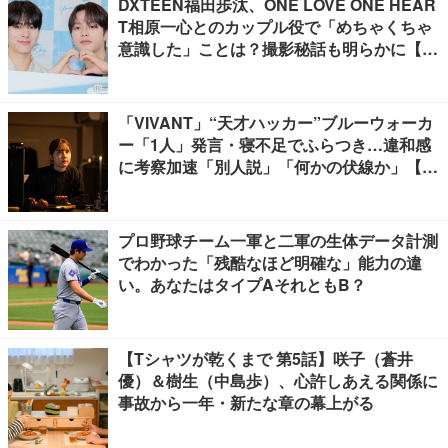
DXTEEN福田歩汰、ONE LOVE ONE HEAR
T相原一心とのカップル役で「めちゃくちゃ
意識した」ことは？撮影秘話も明らかに【Y
our Sky ハレのち恋】
「VIVANT」“天才ハッカー”ブルーウォーカ
ー「1人」発言・寝不足でふらつき…違和感
に考察加速「別人説」「何かの伏線か」【ネ
タバレあり】
プロ野球チーム一軍と二軍の生体データ計測
でわかった「残酷なほど明確な」能力の違
い。あなたはタイプAそれともB？
【Tシャツが乾くまで 第5話】咲子（蒼井
優）＆樹生（中島歩）、心許しあえる関係に
事故から一年・新たな章の幕上がる