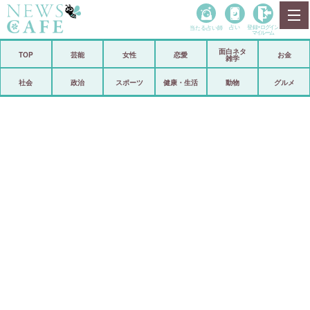
当たる占い師
占い
登録•
ログイン
マイルーム
面白ネタ
ホーム
TOP
芸能
女性
恋愛
お金
雑学
社会
政治
社会
政治
スポーツ
健康・生活
動物
グルメ
経済
海外
芸能
スポーツ
恋愛
ビックリ
コメントポスト
アリ／ナシ
リリース
ショップ
登録・ログイン/マイルーム