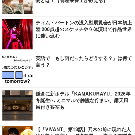
物とは？【管理栄養士が教える】
ティム・バートンの没入型展覧会が日本初上
陸 200点超のスケッチや立体演出で作品世界
に迷い込む
英語で「もし雨だったらどうする？」は何て
言う？
鎌倉に新ホテル「KAMAKURAYU」2026年
冬誕生へ ミニマルで静謐な佇まい、露天風
呂付き客室も
【「VIVANT」第13話】乃木の前に現れた人