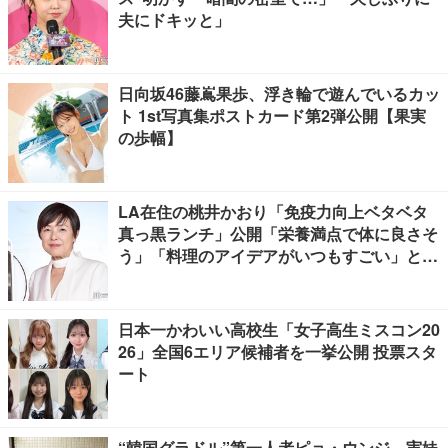
夫にドキッと」
日向坂46藤嶌果歩、浮き輪で遊んでいるカッ
ト 1st写真集ポストカード第2弾公開【果実
の歩幅】
LA在住の桃井かおり「免疫力向上ベタベタ
真っ黒ランチ」公開「栄養満点で体に良さそ
う」「料理のアイデアがいつもすごい」と反
響
日本一かわいい高校生「女子高生ミスコン20
26」全国6エリア候補者を一挙公開 投票スタ
ート
“韓国グラドル”第一人者ピョ・ウンジ、実妹