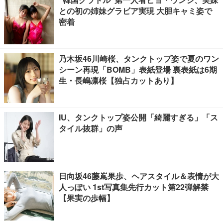
との初の姉妹グラビア実現 大胆キャミ姿で
密着
乃木坂46川崎桜、タンクトップ姿で夏のワン
シーン再現「BOMB」表紙登場 裏表紙は6期
生・長嶋凛桜【独占カットあり】
IU、タンクトップ姿公開「綺麗すぎる」「ス
タイル抜群」の声
日向坂46藤嶌果歩、ヘアスタイル＆表情が大
人っぽい 1st写真集先行カット第22弾解禁
【果実の歩幅】