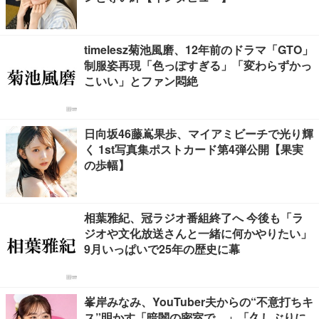
timelesz菊池風磨、12年前のドラマ「GTO」
制服姿再現「色っぽすぎる」「変わらずかっ
こいい」とファン悶絶
日向坂46藤嶌果歩、マイアミビーチで光り輝
く 1st写真集ポストカード第4弾公開【果実
の歩幅】
相葉雅紀、冠ラジオ番組終了へ 今後も「ラ
ジオや文化放送さんと一緒に何かやりたい」
9月いっぱいで25年の歴史に幕
峯岸みなみ、YouTuber夫からの“不意打ちキ
ス”明かす「暗闇の密室で…」「久しぶりに