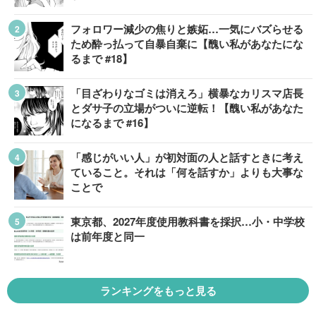
フォロワー減少の焦りと嫉妬…一気にバズらせる
ため酔っ払って自暴自棄に【醜い私があなたにな
るまで #18】
「目ざわりなゴミは消えろ」横暴なカリスマ店長
とダサ子の立場がついに逆転！【醜い私があなた
になるまで #16】
「感じがいい人」が初対面の人と話すときに考え
ていること。それは「何を話すか」よりも大事な
ことで
東京都、2027年度使用教科書を採択…小・中学校
は前年度と同一
ランキングをもっと見る