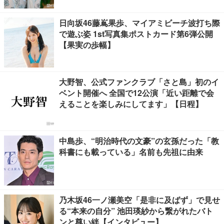
日向坂46藤嶌果歩、マイアミビーチ波打ち際
で遊ぶ姿 1st写真集ポストカード第6弾公開
【果実の歩幅】
大野智、公式ファンクラブ「さと島」初のイ
ベント開催へ 全国で12公演「近い距離で会
えることを楽しみにしてます」【日程】
中島歩、“明治時代の文豪”の玄孫だった「教
科書にも載っている」名前も先祖に由来
乃木坂46一ノ瀬美空「是非に及ばず」で見せ
る“本来の自分” 池田瑛紗から繋がれたバト
ンと尊い絆【インタビュー】