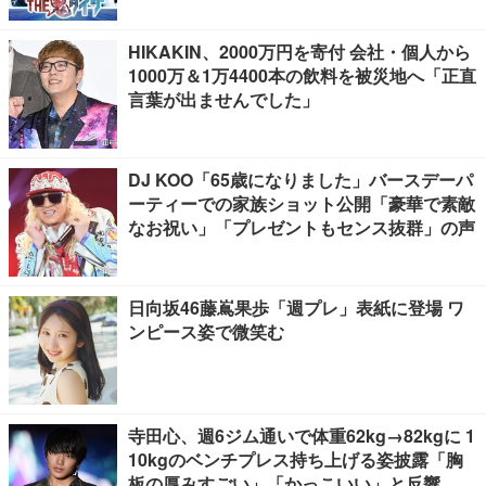
HIKAKIN、2000万円を寄付 会社・個人から
1000万＆1万4400本の飲料を被災地へ「正直
言葉が出ませんでした」
DJ KOO「65歳になりました」バースデーパ
ーティーでの家族ショット公開「豪華で素敵
なお祝い」「プレゼントもセンス抜群」の声
日向坂46藤嶌果歩「週プレ」表紙に登場 ワ
ンピース姿で微笑む
寺田心、週6ジム通いで体重62kg→82kgに 1
10kgのベンチプレス持ち上げる姿披露「胸
板の厚みすごい」「かっこいい」と反響