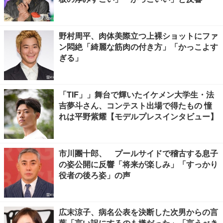
野村周平、肉体美際立つ上裸ショットにファ
ン悶絶「綺麗な筋肉の付き方」「かっこよす
ぎる」
「TIF」」舞台で輝いたイケメン大学生・法
吉夢斗さん、コンテスト出場で得たもの 憧
れは平野紫耀【モデルプレスインタビュー】
市川團十郎、 プールサイドで稽古する息子
の姿公開に反響「将来が楽しみ」「すっかり
役者の後ろ姿」の声
広末涼子、病名公表を決断した次男からの言
葉「言い訳にするのも嫌だった」「言うべき