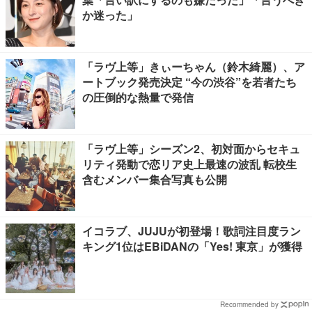
か迷った」
「ラヴ上等」きぃーちゃん（鈴木綺麗）、ア
ートブック発売決定 “今の渋谷”を若者たち
の圧倒的な熱量で発信
「ラヴ上等」シーズン2、初対面からセキュ
リティ発動で恋リア史上最速の波乱 転校生
含むメンバー集合写真も公開
イコラブ、JUJUが初登場！歌詞注目度ラン
キング1位はEBiDANの「Yes! 東京」が獲得
Recommended by