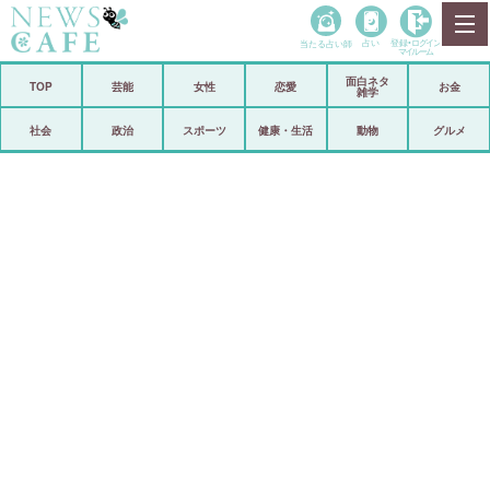
当たる占い師
占い
登録•
ログイン
マイルーム
面白ネタ
ホーム
TOP
芸能
女性
恋愛
お金
雑学
社会
政治
社会
政治
スポーツ
健康・生活
動物
グルメ
経済
海外
芸能
スポーツ
恋愛
ビックリ
コメントポスト
アリ／ナシ
リリース
ショップ
登録・ログイン/マイルーム