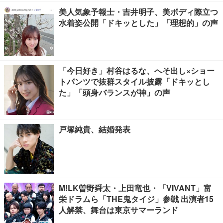
美人気象予報士・吉井明子、美ボディ際立つ
水着姿公開「ドキッとした」「理想的」の声
「今日好き」村谷はるな、へそ出し×ショー
トパンツで抜群スタイル披露「ドキッとし
た」「頭身バランスが神」の声
戸塚純貴、結婚発表
M!LK曽野舜太・上田竜也・「VIVANT」富
栄ドラムら「THE鬼タイジ」参戦 出演者15
人解禁、舞台は東京サマーランド