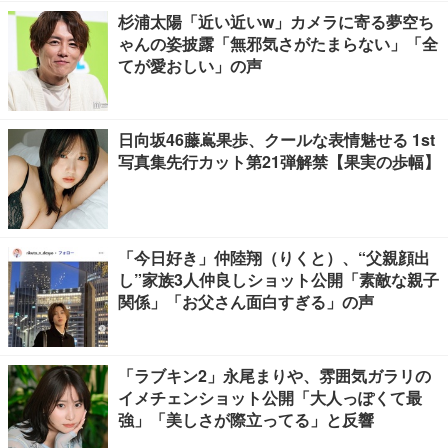
杉浦太陽「近い近いw」カメラに寄る夢空ち
ゃんの姿披露「無邪気さがたまらない」「全
てが愛おしい」の声
日向坂46藤嶌果歩、クールな表情魅せる 1st
写真集先行カット第21弾解禁【果実の歩幅】
「今日好き」仲陸翔（りくと）、“父親顔出
し”家族3人仲良しショット公開「素敵な親子
関係」「お父さん面白すぎる」の声
「ラブキン2」永尾まりや、雰囲気ガラリの
イメチェンショット公開「大人っぽくて最
強」「美しさが際立ってる」と反響