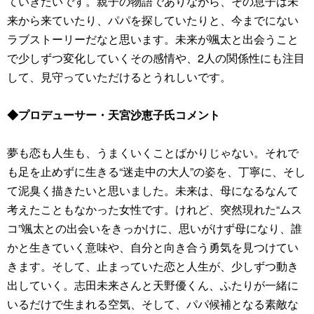
ていきたいです。親子の物語でありながら、その息子は未
来から来ていたり、パパを探していたりと、今までにない
ラブストーリーだなと思います。未来が颯太と出会うこと
で少しずつ変化していくその感情や、2人の関係性にも注目
して、見守っていただけるとうれしいです。
◆プロデューサー・天宮沙恵子氏コメント
夢も恋も人生も、うまくいくことばかりじゃない。それで
も足を止めずに生きる“迷走中の大人”の姿を、丁寧に、そし
て泥臭く描きたいと思いました。未来は、母になるなんて
考えたこともなかった女性です。けれど、突然現れた“ムス
コ”颯太との出会いをきっかけに、思いがけず母になり、誰
かと生きていく意味や、自分と向き合う勇気を見つけてい
きます。そして、止まっていた恋と人生が、少しずつ動き
出していく。志田未来さんと天野優くん、ふたりが一緒に
いるだけで生まれる空気、そして、パパ候補となる素敵な