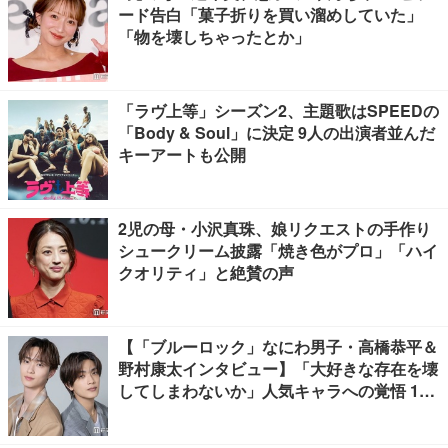
ード告白「菓子折りを買い溜めしていた」
「物を壊しちゃったとか」
「ラヴ上等」シーズン2、主題歌はSPEEDの
「Body & Soul」に決定 9人の出演者並んだ
キーアートも公開
2児の母・小沢真珠、娘リクエストの手作り
シュークリーム披露「焼き色がプロ」「ハイ
クオリティ」と絶賛の声
【「ブルーロック」なにわ男子・高橋恭平＆
野村康太インタビュー】「大好きな存在を壊
してしまわないか」人気キャラへの覚悟 10
キロ増量の肉体改造秘話