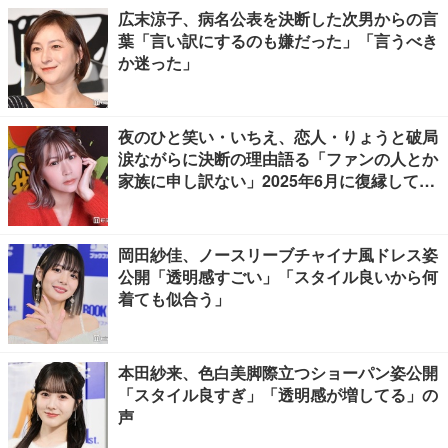
広末涼子、病名公表を決断した次男からの言
葉「言い訳にするのも嫌だった」「言うべき
か迷った」
夜のひと笑い・いちえ、恋人・りょうと破局
涙ながらに決断の理由語る「ファンの人とか
家族に申し訳ない」2025年6月に復縁してい
た
岡田紗佳、ノースリーブチャイナ風ドレス姿
公開「透明感すごい」「スタイル良いから何
着ても似合う」
本田紗来、色白美脚際立つショーパン姿公開
「スタイル良すぎ」「透明感が増してる」の
声