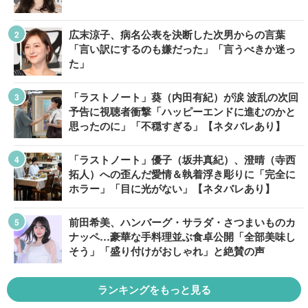
広末涼子、病名公表を決断した次男からの言葉
「言い訳にするのも嫌だった」「言うべきか迷っ
た」
「ラストノート」葵（内田有紀）が涙 波乱の次回
予告に視聴者衝撃「ハッピーエンドに進むのかと
思ったのに」「不穏すぎる」【ネタバレあり】
「ラストノート」優子（坂井真紀）、澄晴（寺西
拓人）への歪んだ愛情＆執着浮き彫りに「完全に
ホラー」「目に光がない」【ネタバレあり】
前田希美、ハンバーグ・サラダ・さつまいものカ
ナッペ…豪華な手料理並ぶ食卓公開「全部美味し
そう」「盛り付けがおしゃれ」と絶賛の声
ランキングをもっと見る