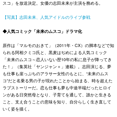
スコ」を放送決定。女優の志田未来が主演を務める。
【写真】志田未来、人気アイドルのライブ参戦
◆人気コミック「未来のムスコ」ドラマ化
原作は「マルモのおきて」（2011年・CX）の脚本などで知
られる阿相クミコ氏と、黒麦はぢめによる人気コミック
「未来のムスコ～恋人いない歴10年の私に息子が降ってき
た！」（集英社「ヤンジャン＋」連載）。志田演じる、夢
も仕事も崖っぷちのアラサー女性のもとに、“未来のムス
コ”だと名乗る男の子が現れたことから始まる、時を超えた
ラブストーリーだ。恋も仕事も夢も中途半端だったヒロイ
ンがある日突然母となり、子育てを通して、誰かと生きる
こと、支え合うことの意味を知り、自分らしく生き直して
いく姿を描く。