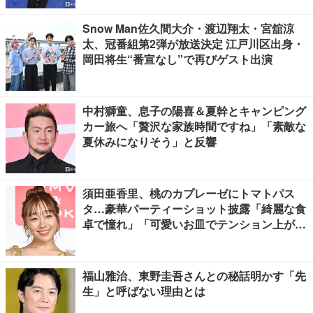
Snow Man佐久間大介・渡辺翔太・宮舘涼
太、冠番組第2弾が放送決定 江戸川区出身・
岡田将生“番宣なし”で再びゲスト出演
中村獅童、息子の陽喜＆夏幹とキャンピング
カー旅へ「贅沢な家族時間ですね」「素敵な
夏休みになりそう」と反響
須田亜香里、桃のカプレーゼにトマトパス
タ…豪華パーティーショット披露「綺麗な食
卓で憧れ」「可愛いお皿でテンション上が
る」の声
福山雅治、東野圭吾さんとの秘話明かす「先
生」と呼ばない理由とは