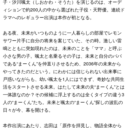
子・汐川颯太（しおかわ・そうた）を演じるのは、オーデ
ィションで約200人の中から選ばれた子役・天野優。連続ド
ラマへのレギュラー出演は本作が初となる。
ある夜、未来がいつものように一人暮らしの部屋でレモン
サワー片手に自分の将来を案じていた、その時。激しい雷
鳴とともに突如現れたのは、未来のことを「ママ」と呼ぶ
小さな男の子。颯太と名乗るその子は、未来と自分のパパ
である“まーくん”を仲直りさせるため、2036年の未来から
やってきたのだという。にわかには信じられない出来事に
戸惑いながらも、幼い颯太を1人にはできず、奇妙な共同生
活をスタートさせる未来。はたして未来の夫“まーくん”とは
一体誰なのか？その候補に浮上するのは全くタイプの違う3
人の“まーくん”たち。未来と颯太の“まーくん”探しの波乱の
日々が今、幕を開ける。
本作出演にあたり、志田は「原作を拝見し、物語全体から