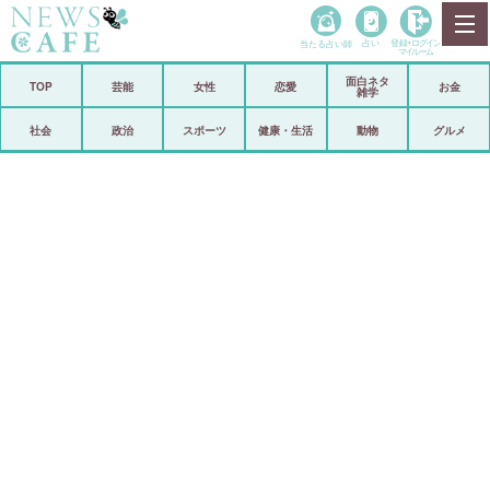
当たる占い師
占い
登録•
ログイン
マイルーム
面白ネタ
ホーム
TOP
芸能
女性
恋愛
お金
雑学
社会
政治
社会
政治
スポーツ
健康・生活
動物
グルメ
経済
海外
芸能
スポーツ
恋愛
ビックリ
コメントポスト
アリ／ナシ
リリース
ショップ
登録・ログイン/マイルーム