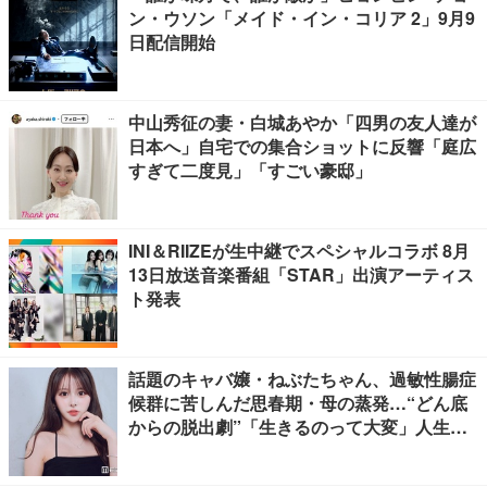
ン・ウソン「メイド・イン・コリア 2」9月9
日配信開始
中山秀征の妻・白城あやか「四男の友人達が
日本へ」自宅での集合ショットに反響「庭広
すぎて二度見」「すごい豪邸」
INI＆RIIZEが生中継でスペシャルコラボ 8月
13日放送音楽番組「STAR」出演アーティス
ト発表
話題のキャバ嬢・ねぶたちゃん、過敏性腸症
候群に苦しんだ思春期・母の蒸発…“どん底
からの脱出劇”「生きるのって大変」人生変
えた言葉とは【インタビュー連載Vol.1】