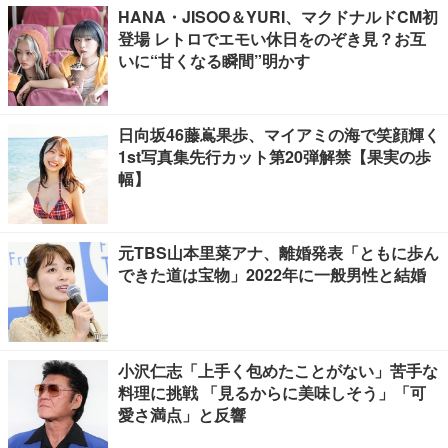
HANA・JISOO＆YURI、マクドナルドCM初
登場 レトロでエモい休日をのぞき見？お互
いに“甘くなる瞬間”明かす
日向坂46藤嶌果歩、マイアミの海で笑顔輝く
1st写真集先行カット第20弾解禁【果実の歩
幅】
元TBS山本里菜アナ、離婚発表「ともに歩ん
できた道は宝物」2022年に一般男性と結婚
小沢仁志「上手く包めたことがない」苦手な
料理に挑戦 「見るからに美味しそう」「可
愛さ満点」と反響