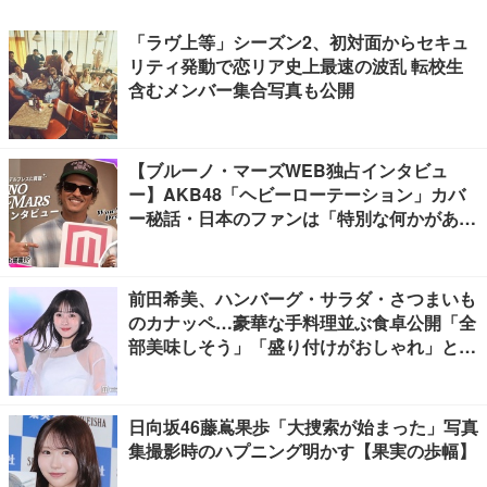
「ラヴ上等」シーズン2、初対面からセキュ
リティ発動で恋リア史上最速の波乱 転校生
含むメンバー集合写真も公開
【ブルーノ・マーズWEB独占インタビュ
ー】AKB48「ヘビーローテーション」カバ
ー秘話・日本のファンは「特別な何かがあ
る」…来日公演への期待語る
前田希美、ハンバーグ・サラダ・さつまいも
のカナッペ…豪華な手料理並ぶ食卓公開「全
部美味しそう」「盛り付けがおしゃれ」と絶
賛の声
日向坂46藤嶌果歩「大捜索が始まった」写真
集撮影時のハプニング明かす【果実の歩幅】