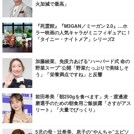
火加減で最高」
『死霊館』『M3GAN／ミーガン 2.0』…ホ
ラー映画の人気キャラがミニフィギュアに！
「タイニー・ナイトメア」シリーズ2
加藤綾菜、免疫力あげる“ハーバード式 命の
野菜スープ”公開「野菜たっぷりで美味しそ
う」「栄養満点ですね」と反響
前田希美「朝250gを食べます」夫・渡邊凌
磨選手のための朝食用ご飯披露「さすがアス
リート」「大量でびっくり」
5児の母・辻希美、息子の“やんちゃ”エピソ