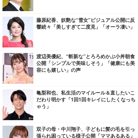
藤原紀香、妖艶な“雪女”ビジュアル公開に反
響続々「美しすぎて二度見」「オーラ凄い」
渡辺美優紀、“斬新な”とろろめかぶ小丼朝食
公開「シンプルで美味しそう」「健康にも美
容にも嬉しい」の声
亀梨和也、私生活のマイルール＆直したいこ
だわり明かす「1回1回キレイにしたくなっち
ゃう」
双子の母・中川翔子、子どもに髪の毛を引っ
張られ困っている様子公開「ママあるある」