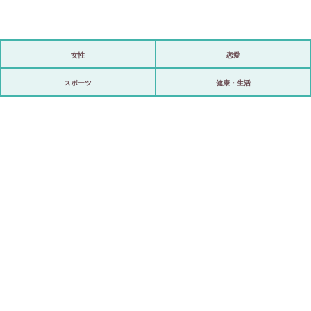
女性
恋愛
政治
スポーツ
健康・生活
海外
スポーツ
ビックリ
アリ／ナシ
ショップ
登録・ログイン/マイルーム