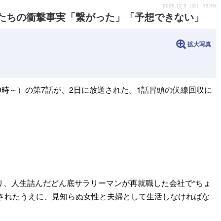
2025.12.3（水） 13:45
ーたちの衝撃事実「繋がった」「予想できない」
拡大写真
る9時～）の第7話が、2日に放送された。1話冒頭の伏線回収に
り、人生詰んだどん底サラリーマンが再就職した会社で“ちょ
課されたうえに、見知らぬ女性と夫婦として生活しなければな