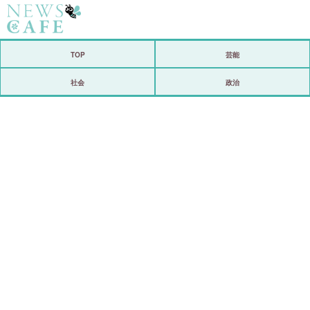
ホーム
TOP
芸能
社会
社会
政治
経済
芸能
恋愛
コメントポスト
リリース