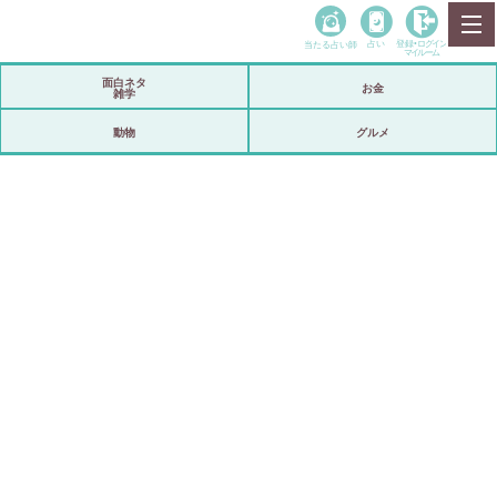
当たる占い師
占い
登録•
ログイン
マイルーム
面白ネタ
お金
雑学
動物
グルメ